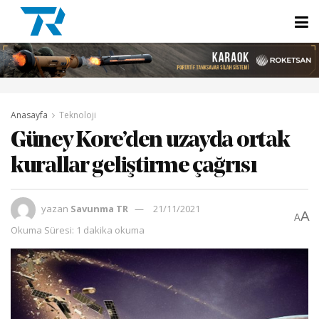
Anasayfa
Teknoloji
Güney Kore’den uzayda ortak
kurallar geliştirme çağrısı
yazan
Savunma TR
21/11/2021
A
A
Okuma Süresi: 1 dakika okuma