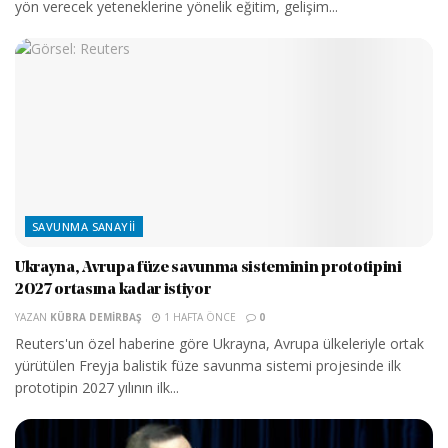
yön verecek yeteneklerine yönelik eğitim, gelişim...
SAVUNMA SANAYII
Ukrayna, Avrupa füze savunma sisteminin prototipini
2027 ortasına kadar istiyor
YAZAN
KÜBRA DEMIRBAŞ
1 HAFTA ÖNCE
0
Reuters'un özel haberine göre Ukrayna, Avrupa ülkeleriyle ortak
yürütülen Freyja balistik füze savunma sistemi projesinde ilk
prototipin 2027 yılının ilk...