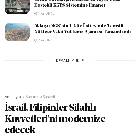
Destekli KGYS Sistemine Emanet
1 AY ÖNCE
Akkuyu NGS’nin 1. Güç Ünitesinde Temsili
Nükleer Yakıt Yükleme Aşaması Tamamlandı
2 AY ÖNCE
DEVAMI YÜKLE
Anasayfa
Savunma Sanayii
İsrail, Filipinler Silahlı
Kuvvetleri’ni modernize
edecek