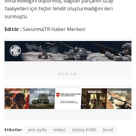
imha edildiğini duyurmuş, dağılan parçanın uzay
faaliyetleri için hiçbir tehdit oluşturmadığını ileri
sürmüştü.
Editör :
SavunmaTR Haber Merkezi
REKLAM
Etiketler:
anti-uydu
enkaz
Güney KORE
kural