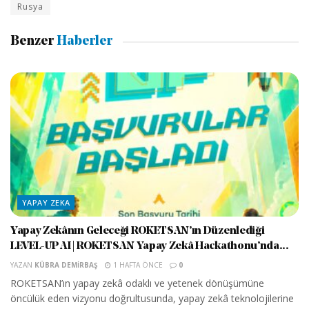
Rusya
Benzer
Haberler
YAPAY ZEKA
Yapay Zekânın Geleceği ROKETSAN’ın Düzenlediği
LEVEL-UP AI | ROKETSAN Yapay Zekâ Hackathonu’nda...
YAZAN
KÜBRA DEMIRBAŞ
1 HAFTA ÖNCE
0
ROKETSAN’ın yapay zekâ odaklı ve yetenek dönüşümüne
öncülük eden vizyonu doğrultusunda, yapay zekâ teknolojilerine