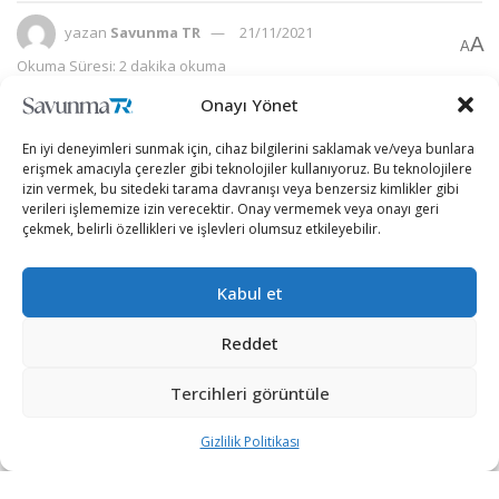
yazan
Savunma TR
21/11/2021
A
A
Okuma Süresi: 2 dakika okuma
Onayı Yönet
En iyi deneyimleri sunmak için, cihaz bilgilerini saklamak ve/veya bunlara
erişmek amacıyla çerezler gibi teknolojiler kullanıyoruz. Bu teknolojilere
izin vermek, bu sitedeki tarama davranışı veya benzersiz kimlikler gibi
verileri işlememize izin verecektir. Onay vermemek veya onayı geri
çekmek, belirli özellikleri ve işlevleri olumsuz etkileyebilir.
Kabul et
Reddet
Tercihleri görüntüle
İsrail’in Filipinler Büyükelçisi Ilan Fluss konu ile ilgili
olarak, ”Filipinler Hava Kuvvetleri Deniz Kuvvetleri ve
Gizlilik Politikası
Sahil Güvenlik Komutanlığı (PCG) tarafından
kullanılacak farklı teknolojiler ve sistemler, ülkenin