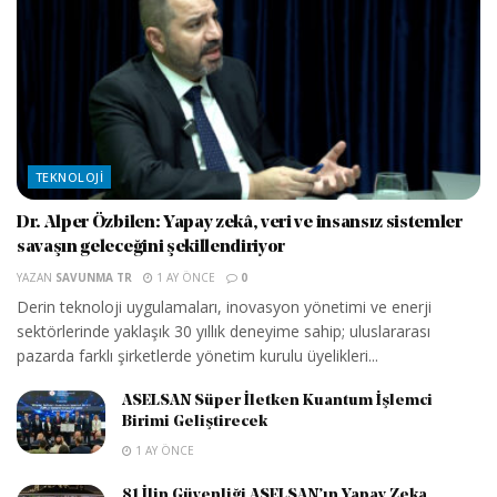
TEKNOLOJI
Dr. Alper Özbilen: Yapay zekâ, veri ve insansız sistemler
savaşın geleceğini şekillendiriyor
YAZAN
SAVUNMA TR
1 AY ÖNCE
0
Derin teknoloji uygulamaları, inovasyon yönetimi ve enerji
sektörlerinde yaklaşık 30 yıllık deneyime sahip; uluslararası
pazarda farklı şirketlerde yönetim kurulu üyelikleri...
ASELSAN Süper İletken Kuantum İşlemci
Birimi Geliştirecek
1 AY ÖNCE
81 İlin Güvenliği ASELSAN’ın Yapay Zeka