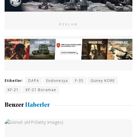
REKLAM
Etiketler:
DAPA
Endonezya
F-35
Güney KORE
KF-21
KF-21 Boramae
Benzer
Haberler