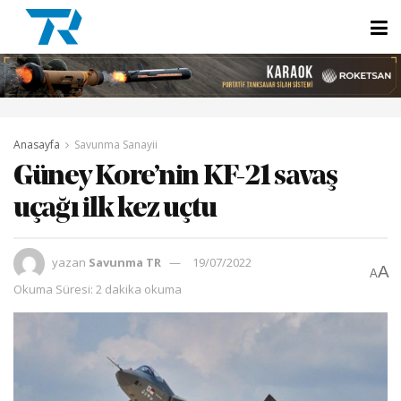
Anasayfa
Savunma Sanayii
Güney Kore’nin KF-21 savaş
uçağı ilk kez uçtu
yazan
Savunma TR
19/07/2022
A
A
Okuma Süresi: 2 dakika okuma