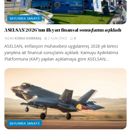
SAVUNMA SANAYII
ASELSAN 2026’nın ilk yarı finansal sonuçlarını açıkladı
YAZAN
KÜBRA DEMIRBAŞ
2 GÜN ÖNCE
0
ASELSAN, enflasyon muhasebesi uygulanmış 2026 yılı birinci
yarıyılına ait finansal sonuçlarını açıkladı. Kamuyu Aydınlatma
Platformuna (KAP) yapılan açıklamaya göre ASELSAN;...
SAVUNMA SANAYII