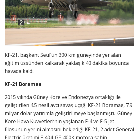
KF-21, başkent Seul’ün 300 km güneyinde yer alan
eğitim üssünden kalkarak yaklaşık 40 dakika boyunca
havada kaldı.
KF-21 Boramae
2015 yılında Güney Kore ve Endonezya ortaklığı ile
geliştirilen 4.5 nesil avcı savaş uçağı KF-21 Boramae, 7.9
milyar dolar yatırımla geliştirilmeye başlanmıştı. Güney
Kore Hava Kuvvetleri’nin yaşlanan F-4 ve F-5 jet
filosunun yerini almasını beklediği KF-21, 2 adet General
Electric üretimi F-404-GE-400K motora sahip.