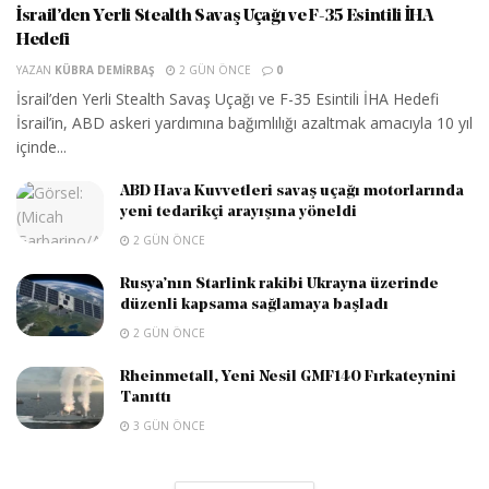
İsrail’den Yerli Stealth Savaş Uçağı ve F-35 Esintili İHA
Hedefi
YAZAN
KÜBRA DEMIRBAŞ
2 GÜN ÖNCE
0
İsrail’den Yerli Stealth Savaş Uçağı ve F-35 Esintili İHA Hedefi
İsrail’in, ABD askeri yardımına bağımlılığı azaltmak amacıyla 10 yıl
içinde...
ABD Hava Kuvvetleri savaş uçağı motorlarında
yeni tedarikçi arayışına yöneldi
2 GÜN ÖNCE
Rusya’nın Starlink rakibi Ukrayna üzerinde
düzenli kapsama sağlamaya başladı
2 GÜN ÖNCE
Rheinmetall, Yeni Nesil GMF140 Fırkateynini
Tanıttı
3 GÜN ÖNCE