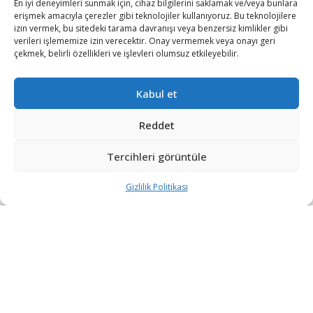
En iyi deneyimleri sunmak için, cihaz bilgilerini saklamak ve/veya bunlara
erişmek amacıyla çerezler gibi teknolojiler kullanıyoruz. Bu teknolojilere
izin vermek, bu sitedeki tarama davranışı veya benzersiz kimlikler gibi
verileri işlememize izin verecektir. Onay vermemek veya onayı geri
çekmek, belirli özellikleri ve işlevleri olumsuz etkileyebilir.
Kabul et
Reddet
Tercihleri görüntüle
Gizlilik Politikası
“Etkin, Güvenilir, Haberdar”
+90 530 308 17 96
iletisim@savunmatr.com