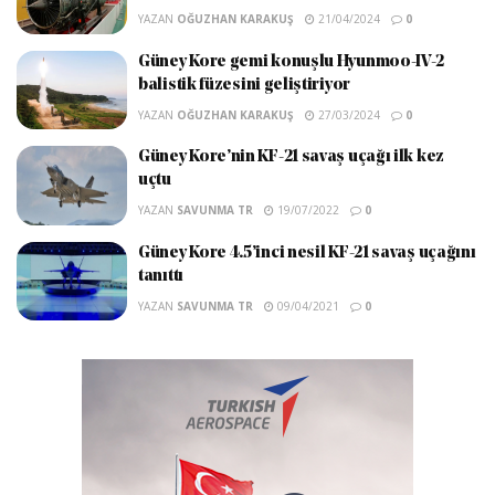
YAZAN
OĞUZHAN KARAKUŞ
21/04/2024
0
Güney Kore gemi konuşlu Hyunmoo-IV-2
balistik füzesini geliştiriyor
YAZAN
OĞUZHAN KARAKUŞ
27/03/2024
0
Güney Kore’nin KF-21 savaş uçağı ilk kez
uçtu
YAZAN
SAVUNMA TR
19/07/2022
0
Güney Kore 4.5’inci nesil KF-21 savaş uçağını
tanıttı
YAZAN
SAVUNMA TR
09/04/2021
0