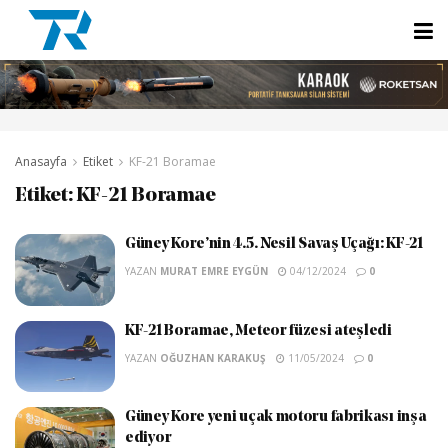
Anasayfa
Etiket
KF-21 Boramae
Etiket:
KF-21 Boramae
Güney Kore’nin 4.5. Nesil Savaş Uçağı: KF-21
YAZAN
MURAT EMRE EYGÜN
04/12/2024
0
KF-21 Boramae, Meteor füzesi ateşledi
YAZAN
OĞUZHAN KARAKUŞ
11/05/2024
0
Güney Kore yeni uçak motoru fabrikası inşa
ediyor