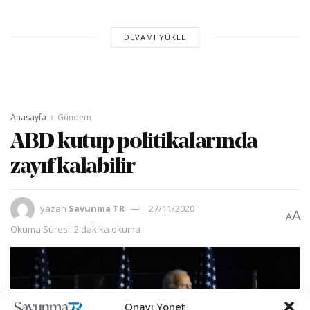
DEVAMI YÜKLE
Anasayfa
Gündem
ABD kutup politikalarında
zayıf kalabilir
yazan
Savunma TR
27/11/2020
A
A
Okuma Süresi: 2 dakika okuma
Onayı Yönet