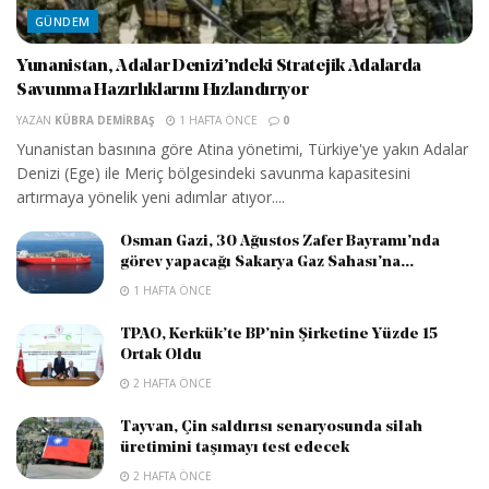
GÜNDEM
Yunanistan, Adalar Denizi’ndeki Stratejik Adalarda
Savunma Hazırlıklarını Hızlandırıyor
YAZAN
KÜBRA DEMIRBAŞ
1 HAFTA ÖNCE
0
Yunanistan basınına göre Atina yönetimi, Türkiye'ye yakın Adalar
Denizi (Ege) ile Meriç bölgesindeki savunma kapasitesini
artırmaya yönelik yeni adımlar atıyor....
Osman Gazi, 30 Ağustos Zafer Bayramı’nda
görev yapacağı Sakarya Gaz Sahası’na...
1 HAFTA ÖNCE
TPAO, Kerkük’te BP’nin Şirketine Yüzde 15
Ortak Oldu
2 HAFTA ÖNCE
Tayvan, Çin saldırısı senaryosunda silah
üretimini taşımayı test edecek
2 HAFTA ÖNCE