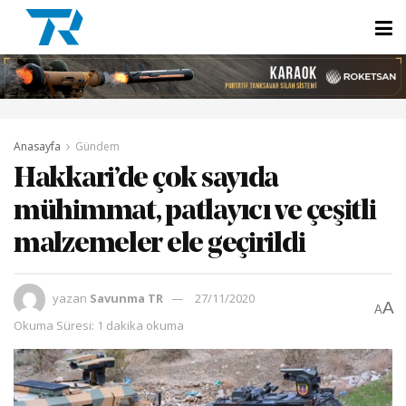
Anasayfa
Gündem
Hakkari’de çok sayıda
mühimmat, patlayıcı ve çeşitli
malzemeler ele geçirildi
yazan
Savunma TR
27/11/2020
A
A
Okuma Süresi: 1 dakika okuma