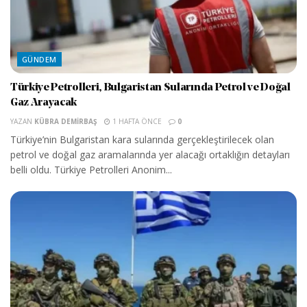
GÜNDEM
Türkiye Petrolleri, Bulgaristan Sularında Petrol ve Doğal
Gaz Arayacak
YAZAN
KÜBRA DEMIRBAŞ
1 HAFTA ÖNCE
0
Türkiye’nin Bulgaristan kara sularında gerçekleştirilecek olan
petrol ve doğal gaz aramalarında yer alacağı ortaklığın detayları
belli oldu. Türkiye Petrolleri Anonim...