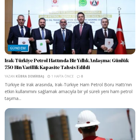
GÜNDEM
Irak-Türkiye Petrol Hattında Bir Yıllık Anlaşma: Günlük
750 Bin Varillik Kapasite Tahsis Edildi
YAZAN
KÜBRA DEMIRBAŞ
1 HAFTA ÖNCE
0
Türkiye ile Irak arasında, Irak-Türkiye Ham Petrol Boru Hattı'nın
etkin kullanımını sağlamak amacıyla bir yıl süreli yeni ham petrol
taşıma...