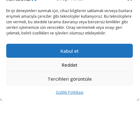
En iyi deneyimleri sunmak için, cihaz bilgilerini saklamak ve/veya bunlara
erişmek amacıyla çerezler gibi teknolojiler kullanıyoruz. Bu teknolojilere
izin vermek, bu sitedeki tarama davranışı veya benzersiz kimlikler gibi
verileri işlememize izin verecektir. Onay vermemek veya onayı geri
çekmek, belirli özellikleri ve işlevleri olumsuz etkileyebilir.
Kabul et
Birçok kutup politikası uzmanı, ABD başkanı Biden’ın
kutup politikalarının, onun en son bir yürütme
Reddet
organında bulunduğu zamandan daha farklı olacağını
Tercihleri görüntüle
düşünüyor. Joe Biden en son Obama’nın başkan
yardımcılığını yaparken ABD’nin kutup politikaları
Gizlilik Politikası
oldukça dağınık bir haldeydi.
The National Interest tarafından yapılan habere göre
Obama döneminden önce Washington, kutup için
yatırım yapmayı oldukça ihmal etmişti. Örneğin ABD en
kuzeyde yer alan sınırındaki kutup sularını