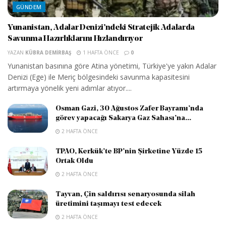
GÜNDEM
Yunanistan, Adalar Denizi’ndeki Stratejik Adalarda
Savunma Hazırlıklarını Hızlandırıyor
YAZAN
KÜBRA DEMIRBAŞ
1 HAFTA ÖNCE
0
Yunanistan basınına göre Atina yönetimi, Türkiye'ye yakın Adalar
Denizi (Ege) ile Meriç bölgesindeki savunma kapasitesini
artırmaya yönelik yeni adımlar atıyor....
Osman Gazi, 30 Ağustos Zafer Bayramı’nda
görev yapacağı Sakarya Gaz Sahası’na...
2 HAFTA ÖNCE
TPAO, Kerkük’te BP’nin Şirketine Yüzde 15
Ortak Oldu
2 HAFTA ÖNCE
Tayvan, Çin saldırısı senaryosunda silah
üretimini taşımayı test edecek
2 HAFTA ÖNCE