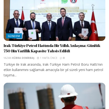
GÜNDEM
Irak-Türkiye Petrol Hattında Bir Yıllık Anlaşma: Günlük
750 Bin Varillik Kapasite Tahsis Edildi
YAZAN
KÜBRA DEMIRBAŞ
1 HAFTA ÖNCE
0
Türkiye ile Irak arasında, Irak-Türkiye Ham Petrol Boru Hattı'nın
etkin kullanımını sağlamak amacıyla bir yıl süreli yeni ham petrol
taşıma...