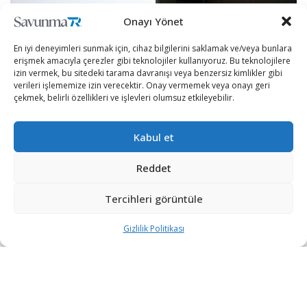
Onayı Yönet
En iyi deneyimleri sunmak için, cihaz bilgilerini saklamak ve/veya bunlara
erişmek amacıyla çerezler gibi teknolojiler kullanıyoruz. Bu teknolojilere
izin vermek, bu sitedeki tarama davranışı veya benzersiz kimlikler gibi
verileri işlememize izin verecektir. Onay vermemek veya onayı geri
çekmek, belirli özellikleri ve işlevleri olumsuz etkileyebilir.
Kabul et
Anlaşmaya göre GAL, Birleşik Arap Emirlikleri Hava
Kuvvetleri (UAEAF) uçaklarına ve hava savunma
Reddet
sistemlerinin, bakım, onarım ve revizyonuna yönelik
hizmetler sağlayacak.
Tercihleri görüntüle
Defense News’in haberine göre EDGE Group’un yan
Gizlilik Politikası
kurulu olan GAL ayrıca 2019 Dubai Air Show’un
düzenlendiği ve 35 fazla sabit-döner kanatlı uçak tipine
bakım sağlanan Al Ain hava üssü ve tesisinin de
modernizasyonunu tamamlayarak, bir sonraki fuarlara