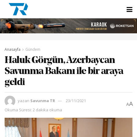
Anasayfa
Gündem
Haluk Görgün, Azerbaycan
Savunma Bakanı ile bir araya
geldi
yazan
Savunma TR
23/11/2021
A
A
Okuma Süresi: 2 dakika okuma