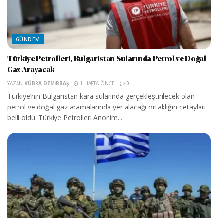
GÜNDEM
Türkiye Petrolleri, Bulgaristan Sularında Petrol ve Doğal
Gaz Arayacak
YAZAN
KÜBRA DEMIRBAŞ
1 HAFTA ÖNCE
0
Türkiye’nin Bulgaristan kara sularında gerçekleştirilecek olan
petrol ve doğal gaz aramalarında yer alacağı ortaklığın detayları
belli oldu. Türkiye Petrolleri Anonim...