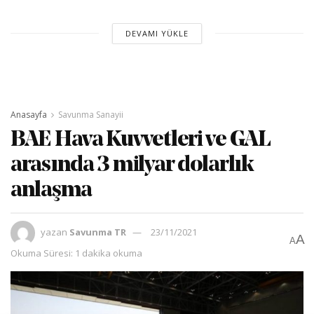
DEVAMI YÜKLE
Anasayfa
Savunma Sanayii
BAE Hava Kuvvetleri ve GAL
arasında 3 milyar dolarlık
anlaşma
yazan
Savunma TR
23/11/2021
A
A
Okuma Süresi: 1 dakika okuma