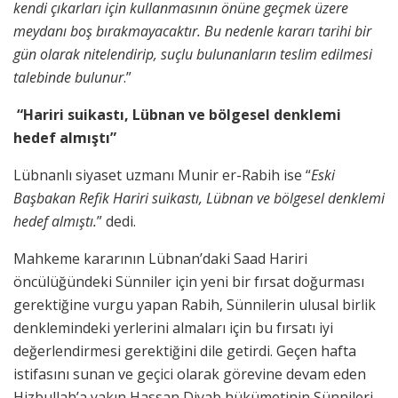
kendi çıkarları için kullanmasının önüne geçmek üzere
meydanı boş bırakmayacaktır. Bu nedenle kararı tarihi bir
gün olarak nitelendirip, suçlu bulunanların teslim edilmesi
talebinde bulunur
.”
“Hariri suikastı, Lübnan ve bölgesel denklemi
hedef almıştı”
Lübnanlı siyaset uzmanı Munir er-Rabih ise “
Eski
Başbakan Refik Hariri suikastı, Lübnan ve bölgesel denklemi
hedef almıştı.
” dedi.
Mahkeme kararının Lübnan’daki Saad Hariri
öncülüğündeki Sünniler için yeni bir fırsat doğurması
gerektiğine vurgu yapan Rabih, Sünnilerin ulusal birlik
denklemindeki yerlerini almaları için bu fırsatı iyi
değerlendirmesi gerektiğini dile getirdi. Geçen hafta
istifasını sunan ve geçici olarak görevine devam eden
Hizbullah’a yakın Hassan Diyab hükümetinin Sünnileri