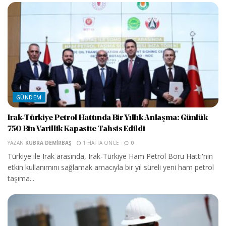
GÜNDEM
Irak-Türkiye Petrol Hattında Bir Yıllık Anlaşma: Günlük
750 Bin Varillik Kapasite Tahsis Edildi
YAZAN
KÜBRA DEMIRBAŞ
1 HAFTA ÖNCE
0
Türkiye ile Irak arasında, Irak-Türkiye Ham Petrol Boru Hattı'nın
etkin kullanımını sağlamak amacıyla bir yıl süreli yeni ham petrol
taşıma...