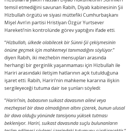
temsil etmediğini savunan Rabih, Diyab kabinesinin Şii
Hizbullah örgütü ve siyasi müttefiki Cumhurbaşkanı
Mişel Avn’ın partisi Hristiyan Özgür Yurtsever
Hareketi’nin kontrolünde görev yaptığını ifade etti.
“
Hizbullah, ülkede olabilecek bir Sünni-Şii çekişmesinin
önüne geçmek için mahkemeyi tanımadığını söylüyor
.”
diyen Rabih, iki mezhebin mensupları arasında
herhangi bir gerginlik yaşanmaması için Hizbullah ile
Hariri arasındaki iletişim hatlarının açık tutulduğuna
işaret etti. Rabih, Hariri’nin mahkeme kararına ilişkin
sergileyeceği tutuma dair ise şunları söyledi:
“
Hariri’nin, babasının suikast davasının ailevi veya
mezhepsel bir dava olmadığının altını çizerek, bunun ulusal
bir dava olduğu yönünde tansiyonu yüksek tutması
bekleniyor. Hariri, suikast davasında suçlu bulunanların
teslim edilmesi söylemi üzerindeki tutumunu sürdürecektir.
“