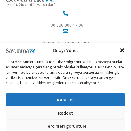
“Etkin, Güvenilir, Haberdar”
+90 530 308 17 96
iletisim@savunmatr.com
Onayı Yönet
En iyi deneyimleri sunmak için, cihaz bilgilerini saklamak ve/veya bunlara
erişmek amacıyla çerezler gibi teknolojiler kullanıyoruz. Bu teknolojilere
2026 © Savunma TR. Tüm Hakları Saklıdır.
izin vermek, bu sitedeki tarama davranışı veya benzersiz kimlikler gibi
verileri işlememize izin verecektir. Onay vermemek veya onayı geri
çekmek, belirli özellikleri ve işlevleri olumsuz etkileyebilir.
Savunma Sanayii
Kategoriler
SavunmaTR
Hava Platformları
Siber Güvenlik
Hakkımızda
Kara Platformları
Teknoloji
Kariyer
Kabul et
Deniz Platformları
Röportajlar
Gizlilik Politikası
Reddet
İnsansız Sistemler
Politika
Künye
Silah Sistemleri
Dosya Haber
İletişim
Tercihleri görüntüle