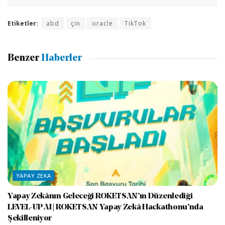
Etiketler:
abd
çin
oracle
TikTok
Benzer
Haberler
YAPAY ZEKA
Yapay Zekânın Geleceği ROKETSAN’ın Düzenlediği
LEVEL-UP AI | ROKETSAN Yapay Zekâ Hackathonu’nda
Şekilleniyor