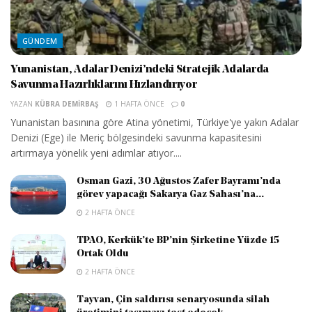
GÜNDEM
Yunanistan, Adalar Denizi’ndeki Stratejik Adalarda
Savunma Hazırlıklarını Hızlandırıyor
YAZAN
KÜBRA DEMIRBAŞ
1 HAFTA ÖNCE
0
Yunanistan basınına göre Atina yönetimi, Türkiye'ye yakın Adalar
Denizi (Ege) ile Meriç bölgesindeki savunma kapasitesini
artırmaya yönelik yeni adımlar atıyor....
Osman Gazi, 30 Ağustos Zafer Bayramı’nda
görev yapacağı Sakarya Gaz Sahası’na...
2 HAFTA ÖNCE
TPAO, Kerkük’te BP’nin Şirketine Yüzde 15
Ortak Oldu
2 HAFTA ÖNCE
Tayvan, Çin saldırısı senaryosunda silah