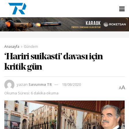
Anasayfa
Gündem
‘Hariri suikasti’ davası için
kritik gün
yazan
Savunma TR
18/08/2020
A
A
Okuma Süresi: 6 dakika okuma