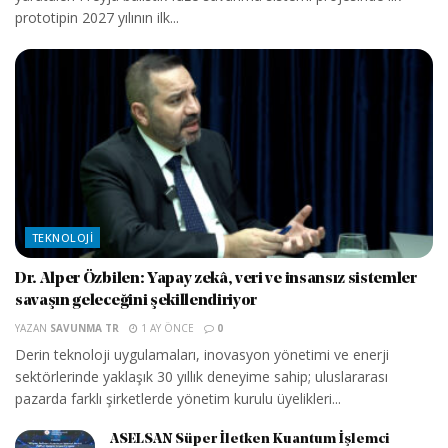
prototipin 2027 yılının ilk...
TEKNOLOJI
Dr. Alper Özbilen: Yapay zekâ, veri ve insansız sistemler
savaşın geleceğini şekillendiriyor
YAZAN
SAVUNMA TR
1 AY ÖNCE
0
Derin teknoloji uygulamaları, inovasyon yönetimi ve enerji
sektörlerinde yaklaşık 30 yıllık deneyime sahip; uluslararası
pazarda farklı şirketlerde yönetim kurulu üyelikleri...
ASELSAN Süper İletken Kuantum İşlemci