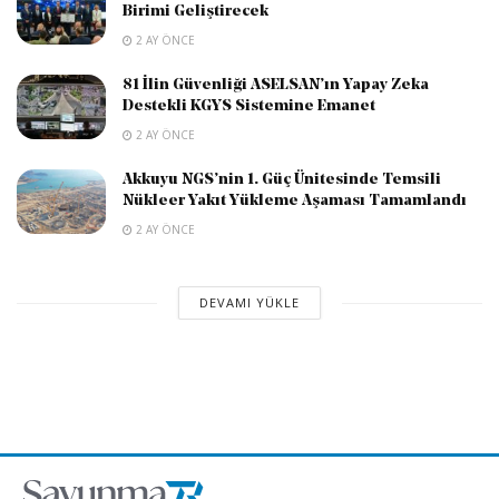
Birimi Geliştirecek
2 AY ÖNCE
81 İlin Güvenliği ASELSAN’ın Yapay Zeka
Destekli KGYS Sistemine Emanet
2 AY ÖNCE
Akkuyu NGS’nin 1. Güç Ünitesinde Temsili
Nükleer Yakıt Yükleme Aşaması Tamamlandı
2 AY ÖNCE
DEVAMI YÜKLE