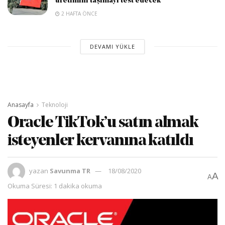
üretimini taşımayı test edecek
2 HAFTA ÖNCE
DEVAMI YÜKLE
Anasayfa
Teknoloji
Oracle TikTok’u satın almak
isteyenler kervanına katıldı
yazan
Savunma TR
18/08/2020
A
A
Okuma Süresi: 1 dakika okuma