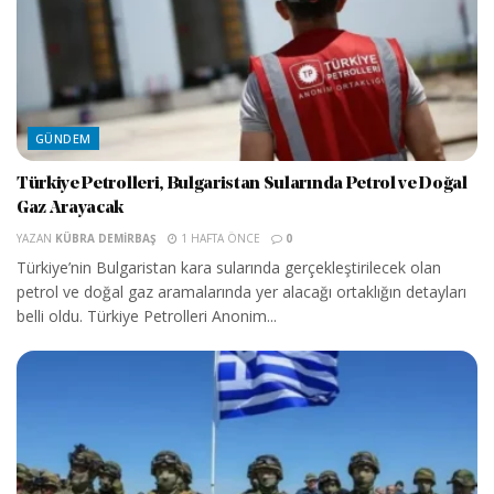
GÜNDEM
Türkiye Petrolleri, Bulgaristan Sularında Petrol ve Doğal
Gaz Arayacak
YAZAN
KÜBRA DEMIRBAŞ
1 HAFTA ÖNCE
0
Türkiye’nin Bulgaristan kara sularında gerçekleştirilecek olan
petrol ve doğal gaz aramalarında yer alacağı ortaklığın detayları
belli oldu. Türkiye Petrolleri Anonim...