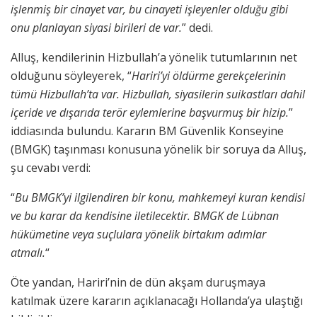
işlenmiş bir cinayet var, bu cinayeti işleyenler olduğu gibi
onu planlayan siyasi birileri de var.
” dedi.
Alluş, kendilerinin Hizbullah’a yönelik tutumlarının net
olduğunu söyleyerek, “
Hariri’yi öldürme gerekçelerinin
tümü Hizbullah’ta var. Hizbullah, siyasilerin suikastları dahil
içeride ve dışarıda terör eylemlerine başvurmuş bir hizip.
”
iddiasında bulundu. Kararın BM Güvenlik Konseyine
(BMGK) taşınması konusuna yönelik bir soruya da Alluş,
şu cevabı verdi:
“
Bu BMGK’yi ilgilendiren bir konu, mahkemeyi kuran kendisi
ve bu karar da kendisine iletilecektir. BMGK de Lübnan
hükümetine veya suçlulara yönelik birtakım adımlar
atmalı.
“
Öte yandan, Hariri’nin de dün akşam duruşmaya
katılmak üzere kararın açıklanacağı Hollanda’ya ulaştığı