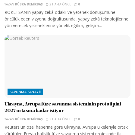
YAZAN
KÜBRA DEMIRBAŞ
2 HAFTA ÖNCE
0
ROKETSAN’ın yapay zekâ odaklı ve yetenek dönüşümüne
öncülük eden vizyonu doğrultusunda, yapay zekâ teknolojilerine
yön verecek yeteneklerine yönelik eğitim, gelişim...
SAVUNMA SANAYII
Ukrayna, Avrupa füze savunma sisteminin prototipini
2027 ortasına kadar istiyor
YAZAN
KÜBRA DEMIRBAŞ
2 HAFTA ÖNCE
0
Reuters'un özel haberine göre Ukrayna, Avrupa ülkeleriyle ortak
yürütülen Freyja balistik füze savunma sistemi projesinde ilk