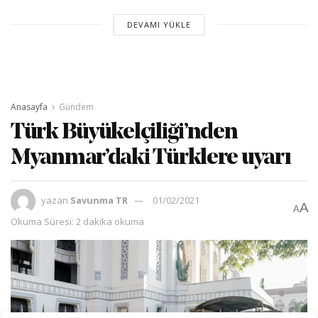
DEVAMI YÜKLE
Anasayfa
Gündem
Türk Büyükelçiliği’nden
Myanmar’daki Türklere uyarı
yazan
Savunma TR
01/02/2021
A
A
Okuma Süresi: 2 dakika okuma