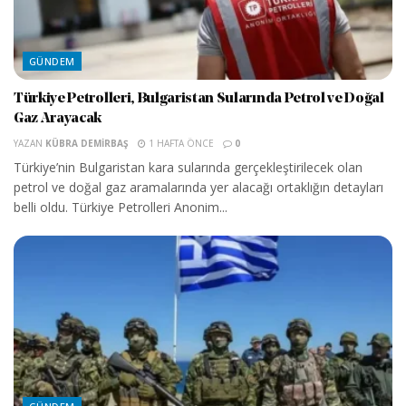
GÜNDEM
Türkiye Petrolleri, Bulgaristan Sularında Petrol ve Doğal
Gaz Arayacak
YAZAN
KÜBRA DEMIRBAŞ
1 HAFTA ÖNCE
0
Türkiye’nin Bulgaristan kara sularında gerçekleştirilecek olan
petrol ve doğal gaz aramalarında yer alacağı ortaklığın detayları
belli oldu. Türkiye Petrolleri Anonim...