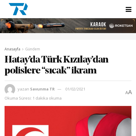
Anasayfa
Gündem
Hatay’da Türk Kızılay’dan
polislere “sıcak” ikram
yazan
Savunma TR
01/02/2021
A
A
Okuma Süresi: 1 dakika okuma