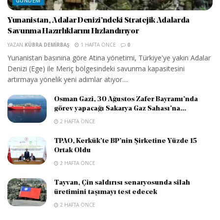
GÜNDEM
Yunanistan, Adalar Denizi’ndeki Stratejik Adalarda
Savunma Hazırlıklarını Hızlandırıyor
YAZAN
KÜBRA DEMIRBAŞ
1 HAFTA ÖNCE
0
Yunanistan basınına göre Atina yönetimi, Türkiye'ye yakın Adalar
Denizi (Ege) ile Meriç bölgesindeki savunma kapasitesini
artırmaya yönelik yeni adımlar atıyor....
Osman Gazi, 30 Ağustos Zafer Bayramı’nda
görev yapacağı Sakarya Gaz Sahası’na...
2 HAFTA ÖNCE
TPAO, Kerkük’te BP’nin Şirketine Yüzde 15
Ortak Oldu
2 HAFTA ÖNCE
Tayvan, Çin saldırısı senaryosunda silah
üretimini taşımayı test edecek
2 HAFTA ÖNCE