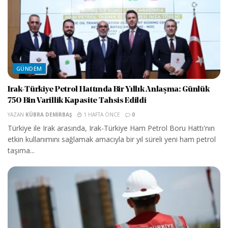
GÜNDEM
Irak-Türkiye Petrol Hattında Bir Yıllık Anlaşma: Günlük
750 Bin Varillik Kapasite Tahsis Edildi
YAZAN
KÜBRA DEMIRBAŞ
1 HAFTA ÖNCE
0
Türkiye ile Irak arasında, Irak-Türkiye Ham Petrol Boru Hattı'nın
etkin kullanımını sağlamak amacıyla bir yıl süreli yeni ham petrol
taşıma...