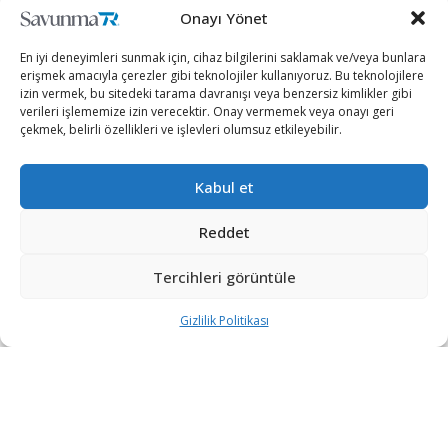
Onayı Yönet
En iyi deneyimleri sunmak için, cihaz bilgilerini saklamak ve/veya bunlara
erişmek amacıyla çerezler gibi teknolojiler kullanıyoruz. Bu teknolojilere
izin vermek, bu sitedeki tarama davranışı veya benzersiz kimlikler gibi
verileri işlememize izin verecektir. Onay vermemek veya onayı geri
çekmek, belirli özellikleri ve işlevleri olumsuz etkileyebilir.
Türkiye’nin Nepido Büyükelçiliği, askeri darbenin yapıldığı
Kabul et
Myanmar’da yaşayan Türk vatandaşlarına zorunlu
olmadıkça sokağa çıkmama ve seyahat etmeme uyarısında
Reddet
bulundu.
Büyükelçilikten yapılan açıklamada, ülkede olağanüstü hal
Tercihleri görüntüle
ilan edildiği, yasama, yürütme ve yargıya ait tüm yetkilerin
Gizlilik Politikası
silahlı kuvvetler başkomutanlığına devredildiği hatırlatıldı.
Ordu kökenli Devlet Başkan Yardımcısı Myint Swe’nin
geçici devlet başkanı ilan edildiği bilgisine yer verilen
açıklamada, “Birçok üst düzey hükümet yetkilisinin
gözaltına alındığı, ayrıca ülke genelinde televizyon