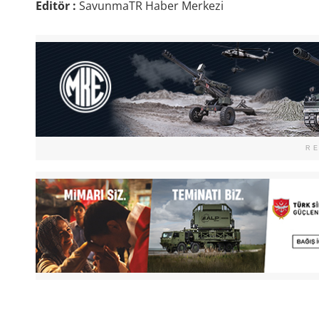
Editör :
SavunmaTR Haber Merkezi
R