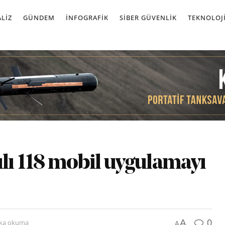
LIZ
GÜNDEM
İNFOGRAFIK
SIBER GÜVENLIK
TEKNOLOJ
ılı 118 mobil uygulamayı
0
A
ika okuma
A