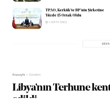
TPAO, Kerkük’te BP’nin Şirketine
Yüzde 15 Ortak Oldu
1 HAFTA ÖNCE
DEVA
Anasayfa
Gündem
Libya’nın Terhune kent
edildi