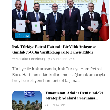
GÜNDEM
Irak-Türkiye Petrol Hattında Bir Yıllık Anlaşma:
Günlük 750 Bin Varillik Kapasite Tahsis Edildi
YAZAN
KÜBRA DEMIRBAŞ
7 GÜN ÖNCE
0
Türkiye ile Irak arasında, Irak-Türkiye Ham Petrol
Boru Hattı'nın etkin kullanımını sağlamak amacıyla
bir yıl süreli yeni ham petrol taşıma...
Yunanistan, Adalar Denizi’ndeki
Stratejik Adalarda Savunma...
1 HAFTA ÖNCE