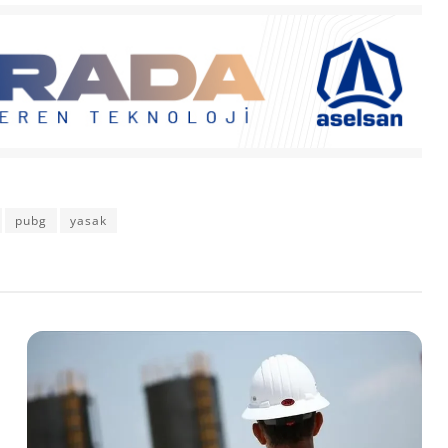
pubg
yasak