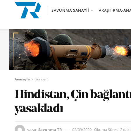
SAVUNMA SANAYII
ARAŞTIRMA-ANA
Anasayfa
Gündem
Hindistan, Çin bağlant
yasakladı
yazan
Savunma TR
02/09/2020
Okuma Süresi: 2 dak