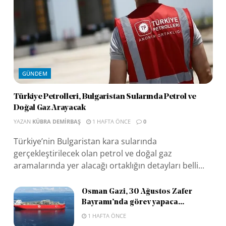
GÜNDEM
Türkiye Petrolleri, Bulgaristan Sularında Petrol ve
Doğal Gaz Arayacak
YAZAN
KÜBRA DEMIRBAŞ
1 HAFTA ÖNCE
0
Türkiye’nin Bulgaristan kara sularında
gerçekleştirilecek olan petrol ve doğal gaz
aramalarında yer alacağı ortaklığın detayları belli...
Osman Gazi, 30 Ağustos Zafer
Bayramı’nda görev yapaca...
1 HAFTA ÖNCE