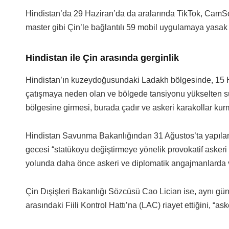
Hindistan’da 29 Haziran’da da aralarında TikTok, CamSc
master gibi Çin’le bağlantılı 59 mobil uygulamaya yasak g
Hindistan ile Çin arasında gerginlik
Hindistan’ın kuzeydoğusundaki Ladakh bölgesinde, 15 H
çatışmaya neden olan ve bölgede tansiyonu yükselten s
bölgesine girmesi, burada çadır ve askeri karakollar kur
Hindistan Savunma Bakanlığından 31 Ağustos’ta yapıla
gecesi “statükoyu değiştirmeye yönelik provokatif ask
yolunda daha önce askeri ve diplomatik angajmanlarda varıl
Çin Dışişleri Bakanlığı Sözcüsü Cao Lician ise, aynı gün
arasındaki Fiili Kontrol Hattı’na (LAC) riayet ettiğini, “ask