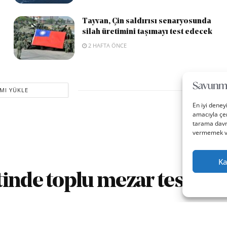
Tayvan, Çin saldırısı senaryosunda
silah üretimini taşımayı test edecek
2 HAFTA ÖNCE
MI YÜKLE
En iyi deney
amacıyla çer
tarama davra
vermemek vey
Ka
inde toplu mezar tespit