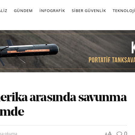
LIZ
GÜNDEM
İNFOGRAFIK
SIBER GÜVENLIK
TEKNOLOJ
Amerika arasında savunma
demde
0
A
ika okuma
A