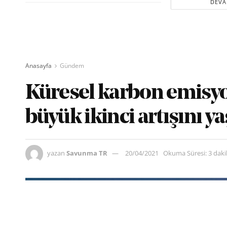
DEVA
Anasayfa
Gündem
Küresel karbon emisyon
büyük ikinci artışını y
yazan
Savunma TR
20/04/2021
Okuma Süresi: 3 dak