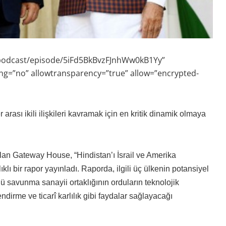
-podcast/episode/5iFd5BkBvzFJnhWw0kB1Yy”
ng=”no” allowtransparency=”true” allow=”encrypted-
arası ikili ilişkileri kavramak için en kritik dinamik olmaya
olan Gateway House, “Hindistan’ı İsrail ve Amerika
klı bir rapor yayınladı. Raporda, ilgili üç ülkenin potansiyel
çlü savunma sanayii ortaklığının orduların teknolojik
dirme ve ticarî karlılık gibi faydalar sağlayacağı