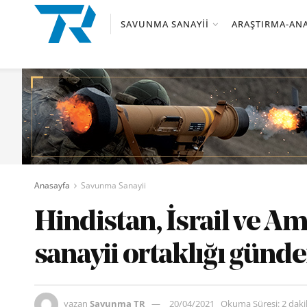
SAVUNMA SANAYII
ARAŞTIRMA-ANA
Anasayfa
Savunma Sanayii
Hindistan, İsrail ve 
sanayii ortaklığı gün
yazan
Savunma TR
20/04/2021
Okuma Süresi: 2 dak