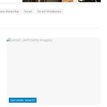
stan-Amerika
İsrail
İsrail Hindistan
SAVUNMA SANAYII