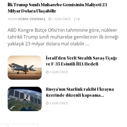
İlk Trump Sınıfı Muharebe Gemisinin Maliyeti 23
Milyar Dolara Ulaşabilir
YAZAN
KÜBRA DEMIRBAŞ
1 GÜN ÖNCE
0
ABD Kongre Bütçe Ofisi’nin tahminine göre, nükleer
tahrikli Trump sınıfı muharebe gemilerinin ilk örneği
yaklaşık 23 milyar dolara mal olabilir....
İsrail’den Yerli Stealth Savaş Uçağı
ve F-35 Esintili İHA Hedefi
3 GÜN ÖNCE
Rusya’nın Starlink rakibi Ukrayna
üzerinde düzenli kapsama...
3 GÜN ÖNCE