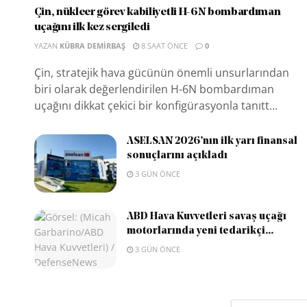
Çin, nükleer görev kabiliyetli H-6N bombardıman
uçağını ilk kez sergiledi
YAZAN
KÜBRA DEMIRBAŞ
8 SAAT ÖNCE
0
Çin, stratejik hava gücünün önemli unsurlarından
biri olarak değerlendirilen H-6N bombardıman
uçağını dikkat çekici bir konfigürasyonla tanıtt...
ASELSAN 2026’nın ilk yarı finansal
sonuçlarını açıkladı
3 GÜN ÖNCE
ABD Hava Kuvvetleri savaş uçağı
motorlarında yeni tedarikçi...
3 GÜN ÖNCE