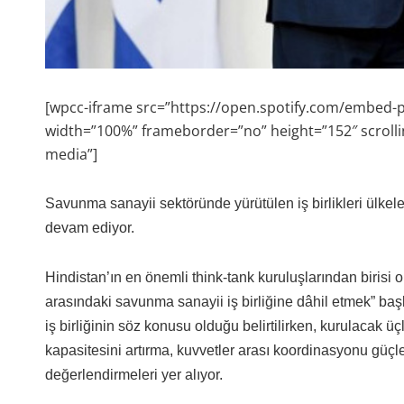
[wpcc-iframe src=”https://open.spotify.com/embed
width=”100%” frameborder=”no” height=”152″ scrolli
media”]
Savunma sanayii sektöründe yürütülen iş birlikleri ülkeler 
devam ediyor.
Hindistan’ın en önemli think-tank kuruluşlarından birisi 
arasındaki savunma sanayii iş birliğine dâhil etmek” başlı
iş birliğinin söz konusu olduğu belirtilirken, kurulacak ü
kapasitesini artırma, kuvvetler arası koordinasyonu güçlen
değerlendirmeleri yer alıyor.