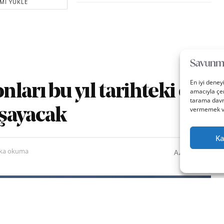
MI YÜKLE
En iyi deney
ları bu yıl tarihteki en
amacıyla çer
tarama davra
vermemek vey
aşayacak
Ka
0
A
ika okuma
A