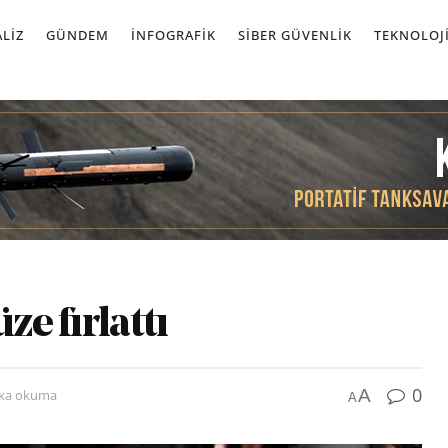
LIZ
GÜNDEM
İNFOGRAFIK
SIBER GÜVENLIK
TEKNOLOJ
ze fırlattı
0
A
ika okuma
A