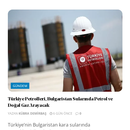
GÜNDEM
Türkiye Petrolleri, Bulgaristan Sularında Petrol ve
Doğal Gaz Arayacak
YAZAN
KÜBRA DEMIRBAŞ
6 GÜN ÖNCE
0
Türkiye’nin Bulgaristan kara sularında