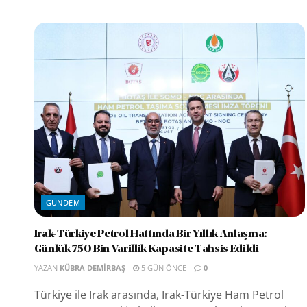
GÜNDEM
Irak-Türkiye Petrol Hattında Bir Yıllık Anlaşma:
Günlük 750 Bin Varillik Kapasite Tahsis Edildi
YAZAN
KÜBRA DEMIRBAŞ
5 GÜN ÖNCE
0
Türkiye ile Irak arasında, Irak-Türkiye Ham Petrol