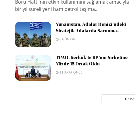
Boru Hattı'nın etkin kullanımını sağlamak amacıyla
bir yıl süreli yeni ham petrol taşıma...
Yunanistan, Adalar Denizi’ndeki
Stratejik Adalarda Savunma...
6 GÜN ÖNCE
TPAO, Kerkük’te BP’nin Şirketine
Yüzde 15 Ortak Oldu
1 HAFTA ÖNCE
DEVA