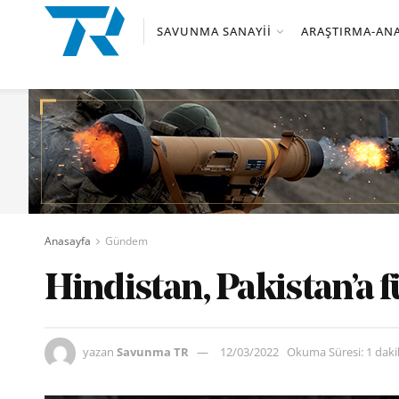
SAVUNMA SANAYII
ARAŞTIRMA-ANA
Anasayfa
Gündem
Hindistan, Pakistan’a fü
yazan
Savunma TR
12/03/2022
Okuma Süresi: 1 dak