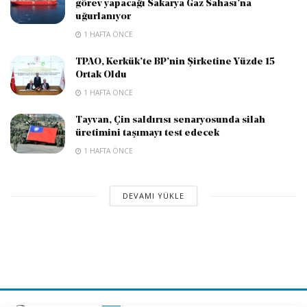
görev yapacağı Sakarya Gaz Sahası’na
uğurlanıyor
1 HAFTA ÖNCE
TPAO, Kerkük’te BP’nin Şirketine Yüzde 15
Ortak Oldu
1 HAFTA ÖNCE
Tayvan, Çin saldırısı senaryosunda silah
üretimini taşımayı test edecek
1 HAFTA ÖNCE
DEVAMI YÜKLE