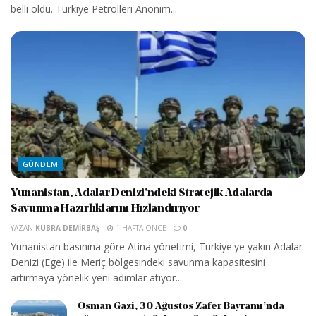
belli oldu. Türkiye Petrolleri Anonim...
GÜNDEM
Yunanistan, Adalar Denizi’ndeki Stratejik Adalarda
Savunma Hazırlıklarını Hızlandırıyor
YAZAN
KÜBRA DEMIRBAŞ
1 HAFTA ÖNCE
0
Yunanistan basınına göre Atina yönetimi, Türkiye'ye yakın Adalar
Denizi (Ege) ile Meriç bölgesindeki savunma kapasitesini
artırmaya yönelik yeni adımlar atıyor....
Osman Gazi, 30 Ağustos Zafer Bayramı’nda