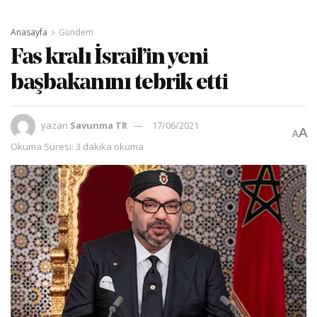
Anasayfa
Gündem
Fas kralı İsrail’in yeni
başbakanını tebrik etti
yazan
Savunma TR
17/06/2021
A
A
Okuma Süresi: 3 dakika okuma