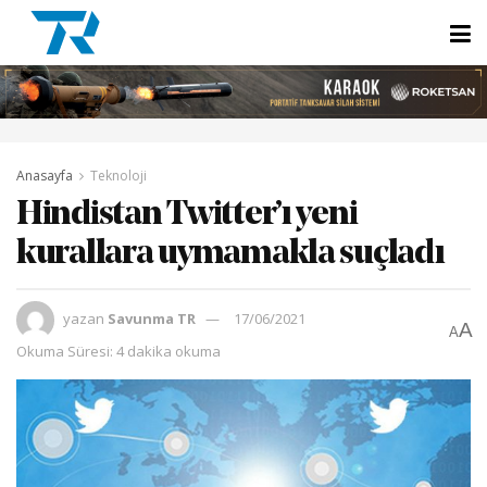
Anasayfa
Teknoloji
Hindistan Twitter’ı yeni
kurallara uymamakla suçladı
yazan
Savunma TR
17/06/2021
A
A
Okuma Süresi: 4 dakika okuma