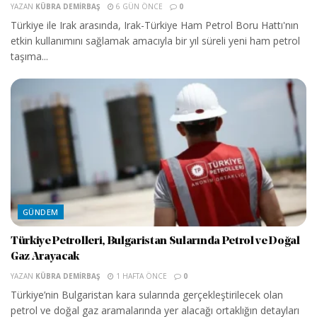
YAZAN
KÜBRA DEMIRBAŞ
6 GÜN ÖNCE
0
Türkiye ile Irak arasında, Irak-Türkiye Ham Petrol Boru Hattı'nın
etkin kullanımını sağlamak amacıyla bir yıl süreli yeni ham petrol
taşıma...
GÜNDEM
Türkiye Petrolleri, Bulgaristan Sularında Petrol ve Doğal
Gaz Arayacak
YAZAN
KÜBRA DEMIRBAŞ
1 HAFTA ÖNCE
0
Türkiye’nin Bulgaristan kara sularında gerçekleştirilecek olan
petrol ve doğal gaz aramalarında yer alacağı ortaklığın detayları