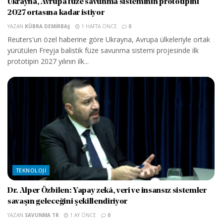
Ukrayna, Avrupa füze savunma sisteminin prototipini
2027 ortasına kadar istiyor
YAZAN
KÜBRA DEMIRBAŞ
1 HAFTA ÖNCE
0
Reuters'un özel haberine göre Ukrayna, Avrupa ülkeleriyle ortak
yürütülen Freyja balistik füze savunma sistemi projesinde ilk
prototipin 2027 yılının ilk...
TEKNOLOJI
Dr. Alper Özbilen: Yapay zekâ, veri ve insansız sistemler
savaşın geleceğini şekillendiriyor
YAZAN
SAVUNMA TR
1 AY ÖNCE
0