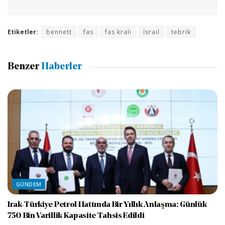
Etiketler:
bennett
fas
fas kralı
İsrail
tebrik
Benzer
Haberler
GÜNDEM
Irak-Türkiye Petrol Hattında Bir Yıllık Anlaşma: Günlük
750 Bin Varillik Kapasite Tahsis Edildi