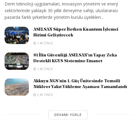
Derin teknoloji uygulamaları, inovasyon yönetimi ve enerji
sektörlerinde yaklaşık 30 yıllık deneyime sahip; uluslararası
pazarda farklı şirketlerde yönetim kurulu üyelikleri...
ASELSAN Süper İletken Kuantum İşlemci
Birimi Geliştirecek
1 AY ÖNCE
81 İlin Güvenliği ASELSAN’ın Yapay Zeka
Destekli KGYS Sistemine Emanet
1 AY ÖNCE
Akkuyu NGS’nin 1. Güç Ünitesinde Temsili
Nükleer Yakıt Yükleme Aşaması Tamamlandı
2 AY ÖNCE
DEVAMI YÜKLE