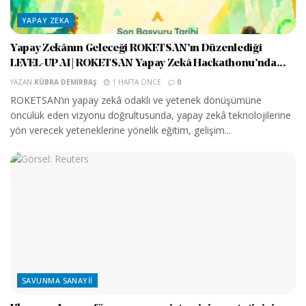
YAPAY ZEKA
Yapay Zekânın Geleceği ROKETSAN’ın Düzenlediği
LEVEL-UP AI | ROKETSAN Yapay Zekâ Hackathonu’nda...
YAZAN
KÜBRA DEMIRBAŞ
1 HAFTA ÖNCE
0
ROKETSAN’ın yapay zekâ odaklı ve yetenek dönüşümüne
öncülük eden vizyonu doğrultusunda, yapay zekâ teknolojilerine
yön verecek yeteneklerine yönelik eğitim, gelişim...
SAVUNMA SANAYII