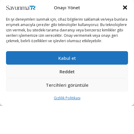
Onayı Yönet
“Etkin, Güvenilir, Haberdar”
+90 530 308 17 96
En iyi deneyimleri sunmak için, cihaz bilgilerini saklamak ve/veya bunlara
iletisim@savunmatr.com
erişmek amacıyla çerezler gibi teknolojiler kullanıyoruz. Bu teknolojilere
izin vermek, bu sitedeki tarama davranışı veya benzersiz kimlikler gibi
verileri işlememize izin verecektir. Onay vermemek veya onayı geri
çekmek, belirli özellikleri ve işlevleri olumsuz etkileyebilir.
2026 © Savunma TR. Tüm Hakları Saklıdır.
Kabul et
Savunma Sanayii
Kategoriler
SavunmaTR
Reddet
Hava Platformları
Siber Güvenlik
Hakkımızda
Kara Platformları
Teknoloji
Kariyer
Tercihleri görüntüle
Deniz Platformları
Röportajlar
Gizlilik Politikası
Gizlilik Politikası
İnsansız Sistemler
Politika
Künye
Silah Sistemleri
Dosya Haber
İletişim
Radar ve
Rapor & İnfografik
Elektronik Harp
SavunmaTR Plus
Sistemleri