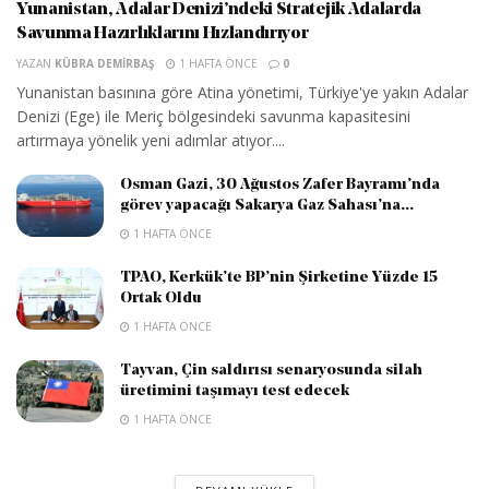
Yunanistan, Adalar Denizi’ndeki Stratejik Adalarda
Savunma Hazırlıklarını Hızlandırıyor
YAZAN
KÜBRA DEMIRBAŞ
1 HAFTA ÖNCE
0
Yunanistan basınına göre Atina yönetimi, Türkiye'ye yakın Adalar
Denizi (Ege) ile Meriç bölgesindeki savunma kapasitesini
artırmaya yönelik yeni adımlar atıyor....
Osman Gazi, 30 Ağustos Zafer Bayramı’nda
görev yapacağı Sakarya Gaz Sahası’na...
1 HAFTA ÖNCE
TPAO, Kerkük’te BP’nin Şirketine Yüzde 15
Ortak Oldu
1 HAFTA ÖNCE
Tayvan, Çin saldırısı senaryosunda silah
üretimini taşımayı test edecek
1 HAFTA ÖNCE