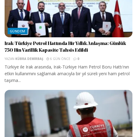
GÜNDEM
Irak-Türkiye Petrol Hattında Bir Yıllık Anlaşma: Günlük
750 Bin Varillik Kapasite Tahsis Edildi
YAZAN
KÜBRA DEMIRBAŞ
6 GÜN ÖNCE
0
Türkiye ile Irak arasında, Irak-Türkiye Ham Petrol Boru Hattı'nın
etkin kullanımını sağlamak amacıyla bir yıl süreli yeni ham petrol
taşıma...