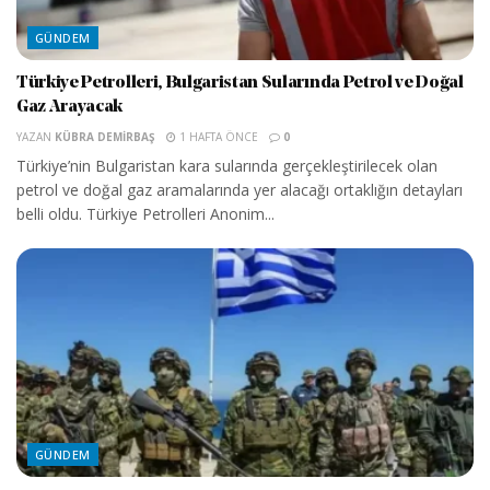
GÜNDEM
Türkiye Petrolleri, Bulgaristan Sularında Petrol ve Doğal
Gaz Arayacak
YAZAN
KÜBRA DEMIRBAŞ
1 HAFTA ÖNCE
0
Türkiye’nin Bulgaristan kara sularında gerçekleştirilecek olan
petrol ve doğal gaz aramalarında yer alacağı ortaklığın detayları
belli oldu. Türkiye Petrolleri Anonim...
GÜNDEM