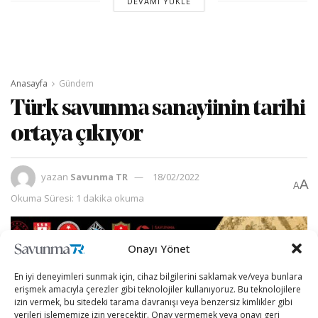
DEVAMI YÜKLE
Anasayfa
Gündem
Türk savunma sanayiinin tarihi
ortaya çıkıyor
yazan
Savunma TR
18/02/2022
A
A
Okuma Süresi: 1 dakika okuma
Onayı Yönet
En iyi deneyimleri sunmak için, cihaz bilgilerini saklamak ve/veya bunlara
erişmek amacıyla çerezler gibi teknolojiler kullanıyoruz. Bu teknolojilere
izin vermek, bu sitedeki tarama davranışı veya benzersiz kimlikler gibi
verileri işlememize izin verecektir. Onay vermemek veya onayı geri