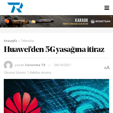
Anasayfa
Teknoloji
Huawei’den 5G yasağına itiraz
yazan
Savunma TR
04/10/2021
A
A
Okuma Süresi: 1 dakika okuma