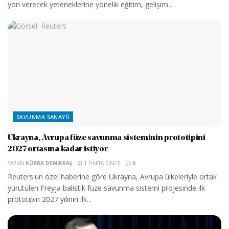
yön verecek yeteneklerine yönelik eğitim, gelişim...
SAVUNMA SANAYII
Ukrayna, Avrupa füze savunma sisteminin prototipini
2027 ortasına kadar istiyor
YAZAN
KÜBRA DEMIRBAŞ
1 HAFTA ÖNCE
0
Reuters'un özel haberine göre Ukrayna, Avrupa ülkeleriyle ortak
yürütülen Freyja balistik füze savunma sistemi projesinde ilk
prototipin 2027 yılının ilk...