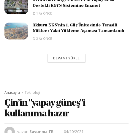
81 İlin Güvenliği ASELSAN’ın Yapay Zeka
Destekli KGYS Sistemine Emanet
1 AY ÖNCE
Akkuyu NGS’nin 1. Güç Ünitesinde Temsili
Nükleer Yakıt Yükleme Aşaması Tamamlandı
2 AY ÖNCE
DEVAMI YÜKLE
Anasayfa
Teknoloji
Çin’in "yapay güneş"i
kullanıma hazır
yazan
Savunma TR
04/10/2021