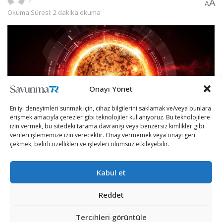
A
A
Okuma Süresi: 2 dakika okuma
Onayı Yönet
En iyi deneyimleri sunmak için, cihaz bilgilerini saklamak ve/veya bunlara
erişmek amacıyla çerezler gibi teknolojiler kullanıyoruz. Bu teknolojilere
izin vermek, bu sitedeki tarama davranışı veya benzersiz kimlikler gibi
verileri işlememize izin verecektir. Onay vermemek veya onayı geri
çekmek, belirli özellikleri ve işlevleri olumsuz etkileyebilir.
Çin’in uzun zamandır üzerinde çalıştığı “yapay güneş”,
Kabul et
kullanıma hazır.
Reddet
Çinli bilim insanlarına göre, füzyon test reaktörü (CFETR)
Tercihleri görüntüle
oluşturma konusundaki tüm çalışmalarda sona gelindi.