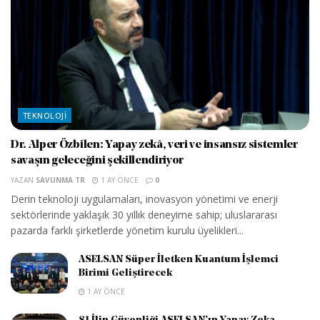
TEKNOLOJI
Dr. Alper Özbilen: Yapay zekâ, veri ve insansız sistemler
savaşın geleceğini şekillendiriyor
YAZAN
SAVUNMA TR
1 AY ÖNCE
0
Derin teknoloji uygulamaları, inovasyon yönetimi ve enerji
sektörlerinde yaklaşık 30 yıllık deneyime sahip; uluslararası
pazarda farklı şirketlerde yönetim kurulu üyelikleri...
ASELSAN Süper İletken Kuantum İşlemci
Birimi Geliştirecek
1 AY ÖNCE