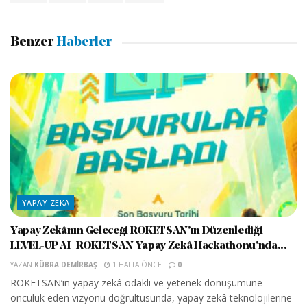
Benzer
Haberler
YAPAY ZEKA
Yapay Zekânın Geleceği ROKETSAN’ın Düzenlediği
LEVEL-UP AI | ROKETSAN Yapay Zekâ Hackathonu’nda...
YAZAN
KÜBRA DEMIRBAŞ
1 HAFTA ÖNCE
0
ROKETSAN’ın yapay zekâ odaklı ve yetenek dönüşümüne
öncülük eden vizyonu doğrultusunda, yapay zekâ teknolojilerine