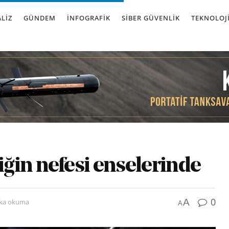
LIZ
GÜNDEM
İNFOGRAFIK
SIBER GÜVENLIK
TEKNOLOJ
ğin nefesi enselerinde
0
A
ika okuma
A