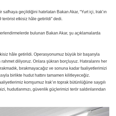
afhaya geçildiğini hatırlatan Bakan Akar, “Yurt içi, Irak’ın
rörist etkisiz hâle getirildi” dedi.
ğerlendirmelerde bulunan Bakan Akar, şu açıklamalarda
kisiz hâle getirildi. Operasyonumuz büyük bir başarıyla
 rahmet diliyoruz. Onlara şükran borçluyuz. Hatıralarını her
rakmadık, bırakmayacağız ve sonuna kadar faaliyetlerimizi
a birlikte hudut hattını tamamen kilitleyeceğiz.
aaliyetlerimiz komşumuz Irak’ın toprak bütünlüğüne saygılı
zi, hudutlarımızı, güvenlik güçlerimizi terör saldırılarından