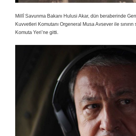
Millî Savunma Bakanı Hulusi Akar, dün beraberinde Ge
Kuvvetleri Komutanı Orgeneral Musa Avsever ile sınırın 
Komuta Yeri’ne gitti.