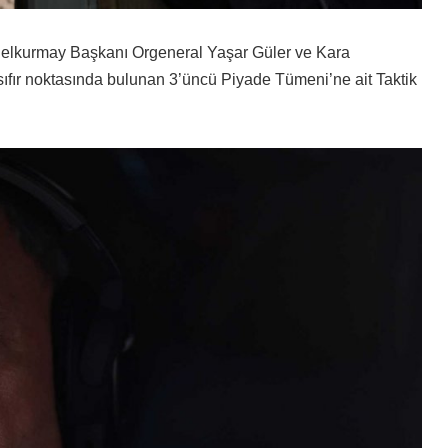
nelkurmay Başkanı Orgeneral Yaşar Güler ve Kara
sıfır noktasında bulunan 3’üncü Piyade Tümeni’ne ait Taktik