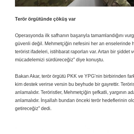
Terör örgütünde çöküş var
Operasyonda ilk safhanın başarıyla tamamlandığını vurgul
güvenli değil. Mehmetçiğin nefesini her an enselerinde h
terörist ifadeleri, istihbarat raporları var. Artan bir şidde
mücadelemizi sürdüreceğiz” diye konuştu.
Bakan Akar, terör örgütü PKK ve YPG’nin birbirinden farkı
kim destek verirse versin bu beyhude bir gayrettir. Teröri
anlamalıdır. Teröristler, Mehmetçiğin şefkatli, yargının a
anlamalıdır. İnşallah bundan önceki terör hedeflerinin o
getireceğiz” dedi.