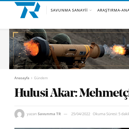
SAVUNMA SANAYII
ARAŞTIRMA-ANA
Anasayfa
Gündem
Hulusi Akar: Mehmetçi
yazan
Savunma TR
25/04/2022
Okuma Süresi: 5 dak