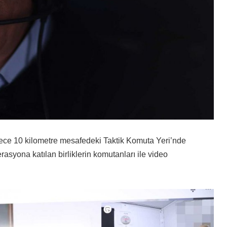
dece 10 kilometre mesafedeki Taktik Komuta Yeri’nde
asyona katılan birliklerin komutanları ile video