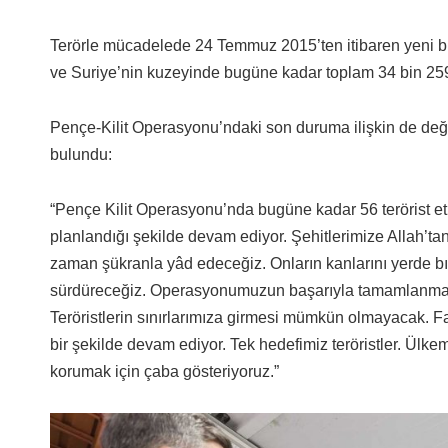
Terörle mücadelede 24 Temmuz 2015’ten itibaren yeni bir s
ve Suriye’nin kuzeyinde bugüne kadar toplam 34 bin 259 te
Pençe-Kilit Operasyonu’ndaki son duruma ilişkin de de
bulundu:
“Pençe Kilit Operasyonu’nda bugüne kadar 56 terörist et
planlandığı şekilde devam ediyor. Şehitlerimize Allah’tan
zaman şükranla yâd edeceğiz. Onların kanlarını yerde bı
sürdüreceğiz. Operasyonumuzun başarıyla tamamlanmasıyl
Teröristlerin sınırlarımıza girmesi mümkün olmayacak. F
bir şekilde devam ediyor. Tek hedefimiz teröristler. Ülkemi
korumak için çaba gösteriyoruz.”