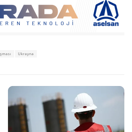
aşması
Ukrayna