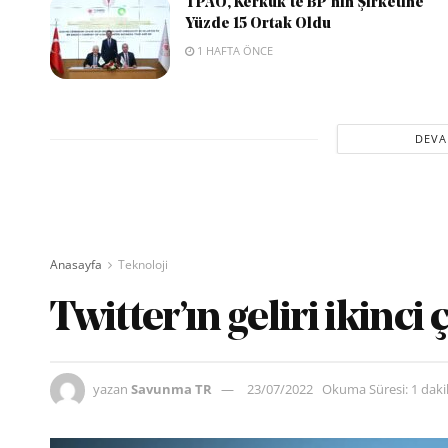
TPAO, Kerkük’te BP’nin Şirketine
Yüzde 15 Ortak Oldu
1 HAFTA ÖNCE
DEVA
Anasayfa
Teknoloji
Twitter’ın geliri ikinci
yazan
Savunma TR
23/07/2022
Okuma Süresi: 1 dak