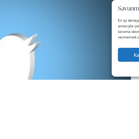
En iyi deney
amacıyla çer
tarama davra
vermemek vey
Ka