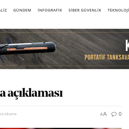
LIZ
GÜNDEM
İNFOGRAFIK
SIBER GÜVENLIK
TEKNOLOJ
a açıklaması
0
A
ika okuma
A