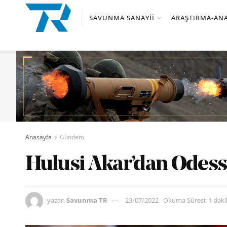
SAVUNMA SANAYII
ARAŞTIRMA-ANA
Anasayfa
Gündem
Hulusi Akar’dan Odess
yazan
Savunma TR
23/07/2022
Okuma Süresi: 1 dak