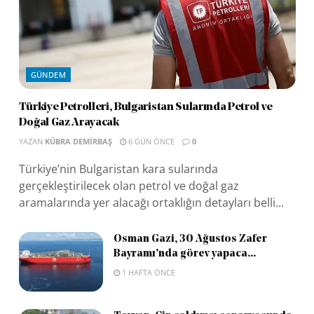
GÜNDEM
Türkiye Petrolleri, Bulgaristan Sularında Petrol ve
Doğal Gaz Arayacak
YAZAN
KÜBRA DEMIRBAŞ
6 GÜN ÖNCE
0
Türkiye’nin Bulgaristan kara sularında
gerçekleştirilecek olan petrol ve doğal gaz
aramalarında yer alacağı ortaklığın detayları belli...
Osman Gazi, 30 Ağustos Zafer
Bayramı’nda görev yapaca...
1 HAFTA ÖNCE