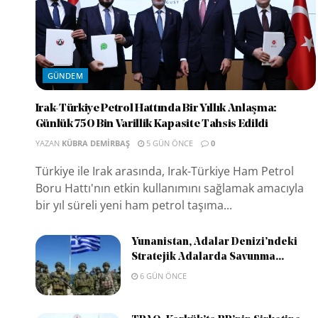
GÜNDEM
Irak-Türkiye Petrol Hattında Bir Yıllık Anlaşma:
Günlük 750 Bin Varillik Kapasite Tahsis Edildi
YAZAN
KÜBRA DEMIRBAŞ
5 GÜN ÖNCE
0
Türkiye ile Irak arasında, Irak-Türkiye Ham Petrol
Boru Hattı'nın etkin kullanımını sağlamak amacıyla
bir yıl süreli yeni ham petrol taşıma...
Yunanistan, Adalar Denizi’ndeki
Stratejik Adalarda Savunma...
6 GÜN ÖNCE