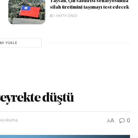
Tayvan, Çin saldırısı senaryosunda
silah üretimini taşımayı test edecek
1 HAFTA ÖNCE
MI YÜKLE
 çeyrekte düştü
0
A
ika okuma
A