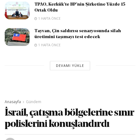
TPAO, Kerkük’te BP’nin Şirketine Yüzde 15
Ortak Oldu
1 HAFTA ÖNCE
Tayvan, Çin saldırısı senaryosunda silah
üretimini taşımayı test edecek
1 HAFTA ÖNCE
DEVAMI YÜKLE
Anasayfa
Gündem
İsrail, çatışma bölgelerine sınır
polislerini konuşlandırdı