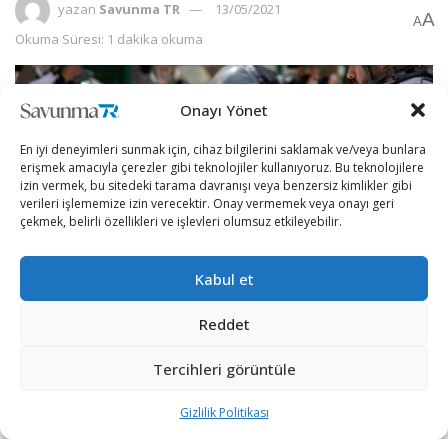
yazan
Savunma TR
13/05/2021
A
A
Okuma Süresi: 1 dakika okuma
Onayı Yönet
En iyi deneyimleri sunmak için, cihaz bilgilerini saklamak ve/veya bunlara
erişmek amacıyla çerezler gibi teknolojiler kullanıyoruz. Bu teknolojilere
izin vermek, bu sitedeki tarama davranışı veya benzersiz kimlikler gibi
verileri işlememize izin verecektir. Onay vermemek veya onayı geri
çekmek, belirli özellikleri ve işlevleri olumsuz etkileyebilir.
Kabul et
Reddet
İsrail Savunma Bakanlığından yapılan açıklamaya göre,
Gantz, 10 yedek sınır polis birliğini çatışmaların görüldüğü
Tercihleri görüntüle
bölgelerde görevlendirme kararı aldı.
Gizlilik Politikası
Açıklamada sözlerine yer verilen Gantz, “Şu anda acil bir