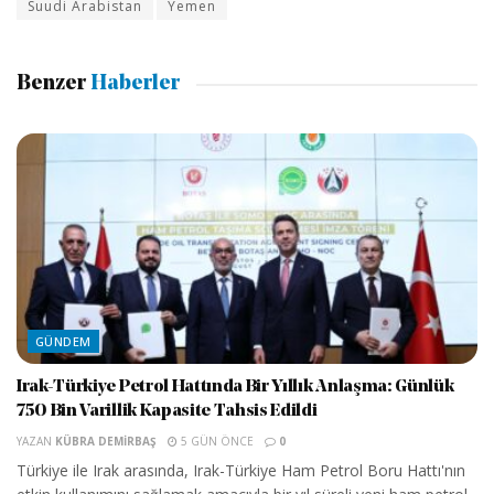
Suudi Arabistan
Yemen
Benzer
Haberler
GÜNDEM
Irak-Türkiye Petrol Hattında Bir Yıllık Anlaşma: Günlük
750 Bin Varillik Kapasite Tahsis Edildi
YAZAN
KÜBRA DEMIRBAŞ
5 GÜN ÖNCE
0
Türkiye ile Irak arasında, Irak-Türkiye Ham Petrol Boru Hattı'nın