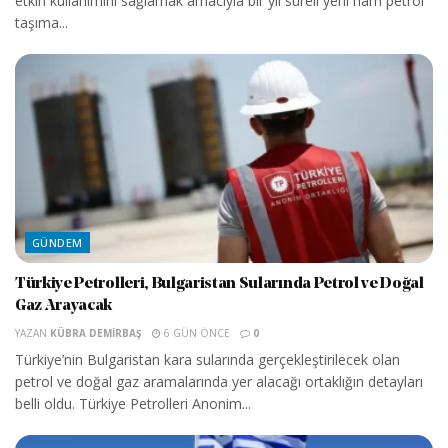
etkin kullanımını sağlamak amacıyla bir yıl süreli yeni ham petrol
taşıma...
GÜNDEM
Türkiye Petrolleri, Bulgaristan Sularında Petrol ve Doğal
Gaz Arayacak
YAZAN
KÜBRA DEMIRBAŞ
6 GÜN ÖNCE
0
Türkiye’nin Bulgaristan kara sularında gerçekleştirilecek olan
petrol ve doğal gaz aramalarında yer alacağı ortaklığın detayları
belli oldu. Türkiye Petrolleri Anonim...