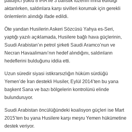
patlayıcı yüklü 8 İHA ile 3 balistik füzenin imha edildiği
aktarılırken, saldırılara karşı sivilleri korumak için gerekli
önlemlerin alındığı ifade edildi.
Öte yandan Husilerin Askeri Sözcüsü Yahya es-Seri,
yaptığı yazılı açıklamada, Husilere bağlı hava güçlerinin,
Suudi Arabistan’ın petrol şirketi Saudi Aramco’nun ve
Necran Havaalimanı’nın hedef alındığını, saldırıların
hedeflerini bulduğunu iddia etti.
Uzun süredir siyasi istikrarsızlığın hüküm sürdüğü
Yemen’de İran destekli Husiler, Eylül 2014’ten bu yana
başkent Sana ve bazı bölgelerin kontrolünü elinde
bulunduruyor.
Suudi Arabistan öncülüğündeki koalisyon güçleri ise Mart
2015’ten bu yana Husilere karşı meşru Yemen hükümetine
destek veriyor.