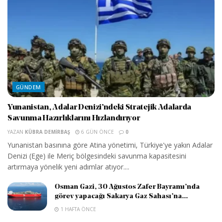
GÜNDEM
Yunanistan, Adalar Denizi’ndeki Stratejik Adalarda
Savunma Hazırlıklarını Hızlandırıyor
YAZAN
KÜBRA DEMIRBAŞ
6 GÜN ÖNCE
0
Yunanistan basınına göre Atina yönetimi, Türkiye'ye yakın Adalar
Denizi (Ege) ile Meriç bölgesindeki savunma kapasitesini
artırmaya yönelik yeni adımlar atıyor....
Osman Gazi, 30 Ağustos Zafer Bayramı’nda
görev yapacağı Sakarya Gaz Sahası’na...
1 HAFTA ÖNCE