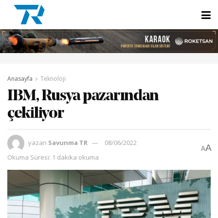
Anasayfa
Teknoloji
IBM, Rusya pazarından
çekiliyor
yazan
Savunma TR
08/06/2022
A
A
Okuma Süresi: 1 dakika okuma