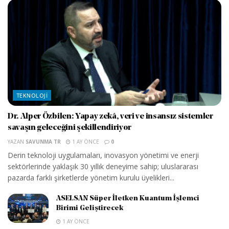
TEKNOLOJI
Dr. Alper Özbilen: Yapay zekâ, veri ve insansız sistemler
savaşın geleceğini şekillendiriyor
YAZAN
SAVUNMA TR
1 AY ÖNCE
0
Derin teknoloji uygulamaları, inovasyon yönetimi ve enerji
sektörlerinde yaklaşık 30 yıllık deneyime sahip; uluslararası
pazarda farklı şirketlerde yönetim kurulu üyelikleri...
ASELSAN Süper İletken Kuantum İşlemci
Birimi Geliştirecek
1 AY ÖNCE