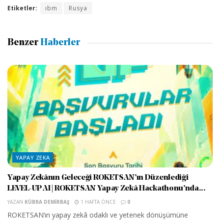
Etiketler:
ıbm
Rusya
Benzer
Haberler
YAPAY ZEKA
Yapay Zekânın Geleceği ROKETSAN’ın Düzenlediği
LEVEL-UP AI | ROKETSAN Yapay Zekâ Hackathonu’nda...
YAZAN
KÜBRA DEMIRBAŞ
1 HAFTA ÖNCE
0
ROKETSAN’ın yapay zekâ odaklı ve yetenek dönüşümüne