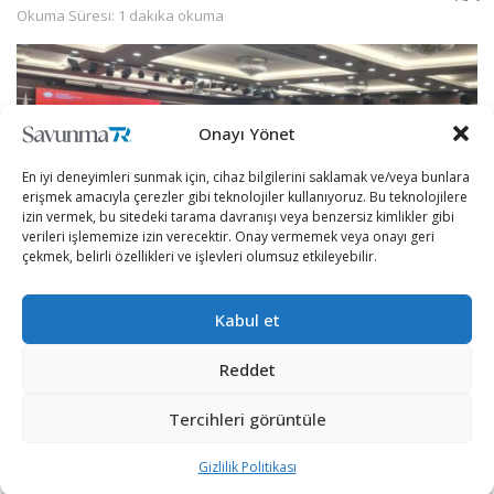
Okuma Süresi: 1 dakika okuma
Onayı Yönet
En iyi deneyimleri sunmak için, cihaz bilgilerini saklamak ve/veya bunlara
erişmek amacıyla çerezler gibi teknolojiler kullanıyoruz. Bu teknolojilere
izin vermek, bu sitedeki tarama davranışı veya benzersiz kimlikler gibi
verileri işlememize izin verecektir. Onay vermemek veya onayı geri
çekmek, belirli özellikleri ve işlevleri olumsuz etkileyebilir.
Kabul et
Yapay zekâ alanında yaşanan güncel gelişmeler ışığında
Reddet
savunma sanayiinde yapay zekânın tüm yönleriyle ele
alınması amacıyla Savunma Sanayii Yapay Zekâ Çalıştayı
Tercihleri görüntüle
düzenlendi.
Gizlilik Politikası
Cumhurbaşkanlığı Savunma Sanayii Başkanlığı’nda