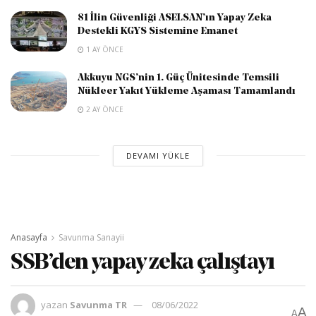
81 İlin Güvenliği ASELSAN’ın Yapay Zeka
Destekli KGYS Sistemine Emanet
1 AY ÖNCE
Akkuyu NGS’nin 1. Güç Ünitesinde Temsili
Nükleer Yakıt Yükleme Aşaması Tamamlandı
2 AY ÖNCE
DEVAMI YÜKLE
Anasayfa
Savunma Sanayii
SSB’den yapay zeka çalıştayı
yazan
Savunma TR
08/06/2022
A
A