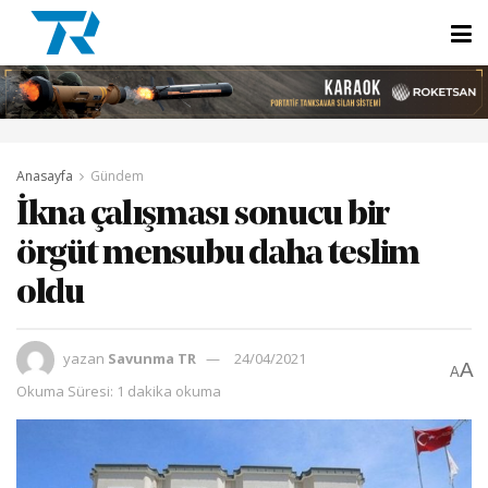
Anasayfa
Gündem
İkna çalışması sonucu bir
örgüt mensubu daha teslim
oldu
yazan
Savunma TR
24/04/2021
A
A
Okuma Süresi: 1 dakika okuma