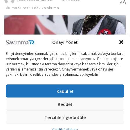
A
A
Okuma Süresi: 1 dakika okuma
Onayı Yönet
En iyi deneyimleri sunmak için, cihaz bilgilerini saklamak ve/veya bunlara
erişmek amacıyla çerezler gibi teknolojiler kullanıyoruz. Bu teknolojilere
izin vermek, bu sitedeki tarama davranışı veya benzersiz kimlikler gibi
verileri işlememize izin verecektir. Onay vermemek veya onayı geri
çekmek, belirli özellikleri ve işlevleri olumsuz etkileyebilir.
Kabul et
ABD medyasındaki haberlere göre, ülkenin Colorado
Reddet
eyaletinin başkenti Denver’daki “Colorado Tarihi
Merkezi” adlı müzenin yetkilileri, Ku Klux Klan’ın (KKK)
Tercihleri görüntüle
1924 ila 1926 yıllarına ait orijinal üyelik kayıtlarının yer
Gizlilik Politikası