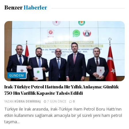
Benzer
Haberler
GÜNDEM
Irak-Türkiye Petrol Hattında Bir Yıllık Anlaşma: Günlük
750 Bin Varillik Kapasite Tahsis Edildi
YAZAN
KÜBRA DEMIRBAŞ
7 GÜN ÖNCE
0
Türkiye ile Irak arasında, Irak-Türkiye Ham Petrol Boru Hattı'nın
etkin kullanımını sağlamak amacıyla bir yıl süreli yeni ham petrol
taşıma...