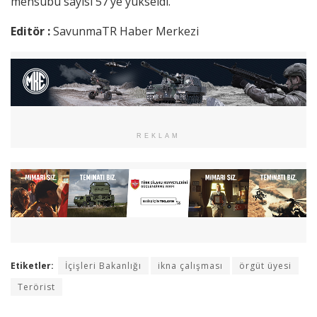
mensubu sayısı 57’ye yükseldi.
Editör :
SavunmaTR Haber Merkezi
REKLAM
Etiketler:
İçişleri Bakanlığı
ikna çalışması
örgüt üyesi
Terörist