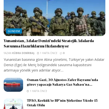
GÜNDEM
Yunanistan, Adalar Denizi’ndeki Stratejik Adalarda
Savunma Hazırlıklarını Hızlandırıyor
YAZAN
KÜBRA DEMIRBAŞ
1 HAFTA ÖNCE
0
Yunanistan basınına göre Atina yönetimi, Türkiye'ye yakın Adalar
Denizi (Ege) ile Meriç bölgesindeki savunma kapasitesini
artırmaya yönelik yeni adımlar atıyor....
Osman Gazi, 30 Ağustos Zafer Bayramı’nda
görev yapacağı Sakarya Gaz Sahası’na...
1 HAFTA ÖNCE
TPAO, Kerkük’te BP’nin Şirketine Yüzde 15
Ortak Oldu