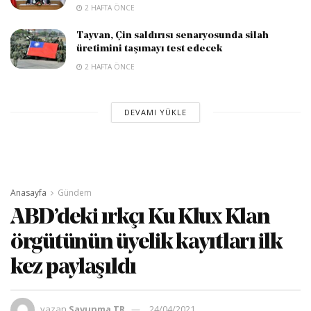
2 HAFTA ÖNCE
Tayvan, Çin saldırısı senaryosunda silah
üretimini taşımayı test edecek
2 HAFTA ÖNCE
DEVAMI YÜKLE
Anasayfa
Gündem
ABD’deki ırkçı Ku Klux Klan
örgütünün üyelik kayıtları ilk
kez paylaşıldı
yazan
Savunma TR
24/04/2021