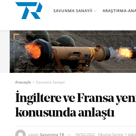
SAVUNMA SANAYII
ARAŞTIRMA-ANA
Anasayfa
Savunma Sanayii
İngiltere ve Fransa yen
konusunda anlaştı
yazan
Savunma TR
18/02/2022
Okuma Süresi: 1 dak