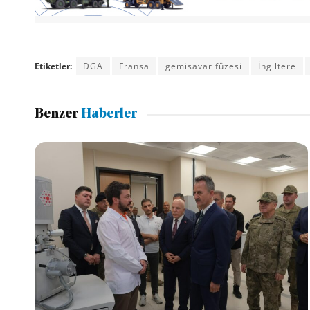
Etiketler:
DGA
Fransa
gemisavar füzesi
İngiltere
Benzer
Haberler