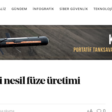
LIZ
GÜNDEM
İNFOGRAFIK
SIBER GÜVENLIK
TEKNOLOJ
i nesil füze üretimi
0
A
ika okuma
A