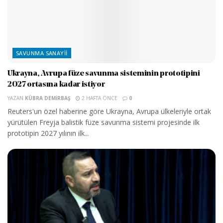
SAVUNMA SANAYII
Ukrayna, Avrupa füze savunma sisteminin prototipini
2027 ortasına kadar istiyor
YAZAN
KÜBRA DEMIRBAŞ
2 HAFTA ÖNCE
0
Reuters'un özel haberine göre Ukrayna, Avrupa ülkeleriyle ortak
yürütülen Freyja balistik füze savunma sistemi projesinde ilk
prototipin 2027 yılının ilk...