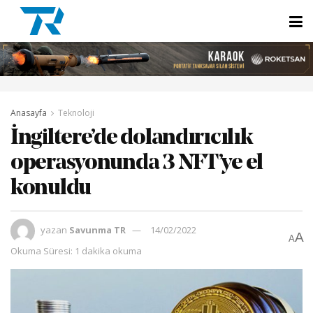
Anasayfa
Teknoloji
İngiltere’de dolandırıcılık
operasyonunda 3 NFT’ye el
konuldu
yazan
Savunma TR
14/02/2022
A
A
Okuma Süresi: 1 dakika okuma