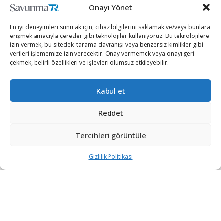
Onayı Yönet
En iyi deneyimleri sunmak için, cihaz bilgilerini saklamak ve/veya bunlara
erişmek amacıyla çerezler gibi teknolojiler kullanıyoruz. Bu teknolojilere
izin vermek, bu sitedeki tarama davranışı veya benzersiz kimlikler gibi
verileri işlememize izin verecektir. Onay vermemek veya onayı geri
çekmek, belirli özellikleri ve işlevleri olumsuz etkileyebilir.
Kabul et
Rusya ile Ukrayna arasındaki gerilimin yükseldiği son
günlerde, Ukrayna’ya askeri yardımlar gelmeye devam
Reddet
ediyor.
Tercihleri görüntüle
Baltık ülkesi Litvanya, olası Rus işgaline karşı müttefiki
Gizlilik Politikası
Ukrayna’ya askeri yardımda bulunarak başkent Kiev’e
Stinger MANPADS hava savunma füzesi sevkiyatı
gerçekleştirdi.
Вантажні літаки C-17 з литовським
військовим обладнанням цими вихідними