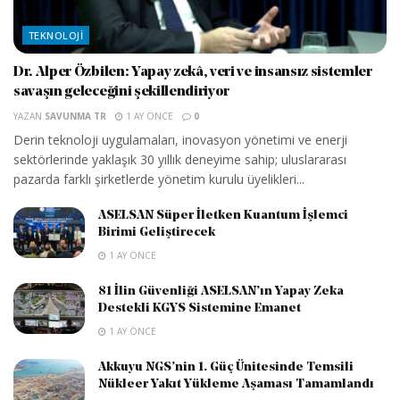
TEKNOLOJI
Dr. Alper Özbilen: Yapay zekâ, veri ve insansız sistemler
savaşın geleceğini şekillendiriyor
YAZAN
SAVUNMA TR
1 AY ÖNCE
0
Derin teknoloji uygulamaları, inovasyon yönetimi ve enerji
sektörlerinde yaklaşık 30 yıllık deneyime sahip; uluslararası
pazarda farklı şirketlerde yönetim kurulu üyelikleri...
ASELSAN Süper İletken Kuantum İşlemci
Birimi Geliştirecek
1 AY ÖNCE
81 İlin Güvenliği ASELSAN’ın Yapay Zeka
Destekli KGYS Sistemine Emanet
1 AY ÖNCE
Akkuyu NGS’nin 1. Güç Ünitesinde Temsili
Nükleer Yakıt Yükleme Aşaması Tamamlandı