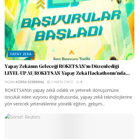
YAPAY ZEKA
Yapay Zekânın Geleceği ROKETSAN’ın Düzenlediği
LEVEL-UP AI | ROKETSAN Yapay Zekâ Hackathonu’nda...
YAZAN
KÜBRA DEMIRBAŞ
1 HAFTA ÖNCE
0
ROKETSAN’ın yapay zekâ odaklı ve yetenek dönüşümüne
öncülük eden vizyonu doğrultusunda, yapay zekâ teknolojilerine
yön verecek yeteneklerine yönelik eğitim, gelişim...