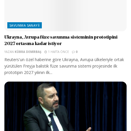
SAVUNMA SANAYII
Ukrayna, Avrupa füze savunma sisteminin prototipini
2027 ortasına kadar istiyor
YAZAN
KÜBRA DEMIRBAŞ
1 HAFTA ÖNCE
0
Reuters'un özel haberine göre Ukrayna, Avrupa ülkeleriyle ortak
yürütülen Freyja balistik füze savunma sistemi projesinde ilk
prototipin 2027 yılının ilk...