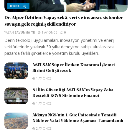
TEKNOLOJI
Dr. Alper Özbilen: Yapay zekâ, veri ve insansız sistemler
savaşın geleceğini şekillendiriyor
YAZAN
SAVUNMA TR
1 AY ÖNCE
0
Derin teknoloji uygulamaları, inovasyon yönetimi ve enerji
sektörlerinde yaklaşık 30 yıllık deneyime sahip; uluslararası
pazarda farklı şirketlerde yönetim kurulu üyelikleri...
ASELSAN Süper İletken Kuantum İşlemci
Birimi Geliştirecek
1 AY ÖNCE
81 İlin Güvenliği ASELSAN’ın Yapay Zeka
Destekli KGYS Sistemine Emanet
1 AY ÖNCE
Akkuyu NGS’nin 1. Güç Ünitesinde Temsili
Nükleer Yakıt Yükleme Aşaması Tamamlandı
2 AY ÖNCE