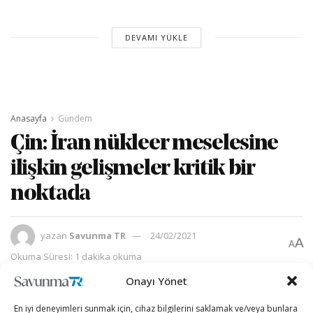
DEVAMI YÜKLE
Anasayfa
Gündem
Çin: İran nükleer meselesine
ilişkin gelişmeler kritik bir
noktada
yazan
Savunma TR
24/02/2021
A
A
Okuma Süresi: 1 dakika okuma
Onayı Yönet
En iyi deneyimleri sunmak için, cihaz bilgilerini saklamak ve/veya bunlara