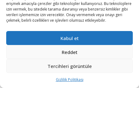
erişmek amacıyla çerezler gibi teknolojiler kullanıyoruz. Bu teknolojilere
izin vermek, bu sitedeki tarama davranışı veya benzersiz kimlikler gibi
verileri işlememize izin verecektir. Onay vermemek veya onayı geri
çekmek, belirli özellikleri ve işlevleri olumsuz etkileyebilir.
Kabul et
Reddet
Tercihleri görüntüle
Çin Dışişleri Bakanlığı Sözcüsü Vang Vınbin, başkent
Pekin’de düzenlediği olağan basın toplantısında, İran
Gizlilik Politikası
nükleer meselesinin mevcut durumda kritik bir noktada
bulunduğunu ve fırsatlar ve meydan okumaların bir
arada olduğunu belirtti.
Vang “Çin öteden beri ABD tarafının kapsamlı nükleer
anlaşmaya dönmesinin ve İran’a yaptırımları
kaldırmasının nükleer meselesindeki açmazın
kırılabilmesi konusunda önemli bir nokta olduğunu