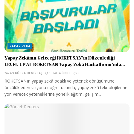
YAPAY ZEKA
Yapay Zekânın Geleceği ROKETSAN’ın Düzenlediği
LEVEL-UP AI | ROKETSAN Yapay Zekâ Hackathonu’nda...
YAZAN
KÜBRA DEMIRBAŞ
1 HAFTA ÖNCE
0
ROKETSAN’ın yapay zekâ odaklı ve yetenek dönüşümüne
öncülük eden vizyonu doğrultusunda, yapay zekâ teknolojilerine
yön verecek yeteneklerine yönelik eğitim, gelişim...