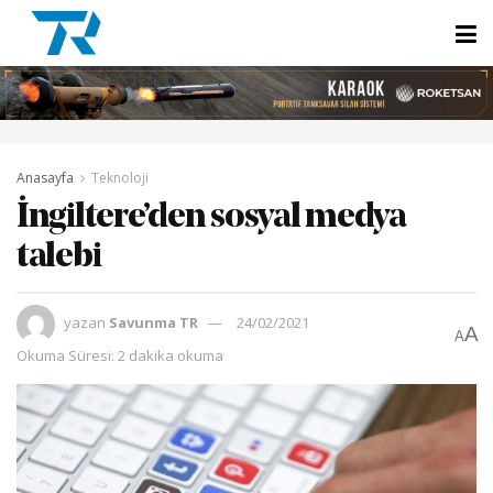
Anasayfa
Teknoloji
İngiltere’den sosyal medya
talebi
yazan
Savunma TR
24/02/2021
A
A
Okuma Süresi: 2 dakika okuma