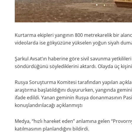
Kurtarma ekipleri yangının 800 metrekarelik bir aland
videolarda ise gökyüzüne yükselen yoğun siyah duma
Şarkul Avsat’ın haberine göre sivil savunma yetkililer
söndürdüğünü söylediklerini aktardı. Olayda üç kişinin
Rusya Soruşturma Komitesi tarafından yapılan açıkl
araştırma başlatıldığını duyururken, yangında gemi
ifade edildi. Yanan geminin Rusya donanmasının Pasif
konuşlandırılacağı açıklanmıştı
Medya, “hızlı hareket eden” anlamına gelen “Provor
katılmasının planlandığını bildirdi.