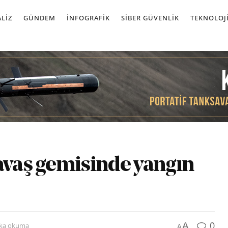
LIZ
GÜNDEM
İNFOGRAFIK
SIBER GÜVENLIK
TEKNOLOJ
savaş gemisinde yangın
0
A
ika okuma
A