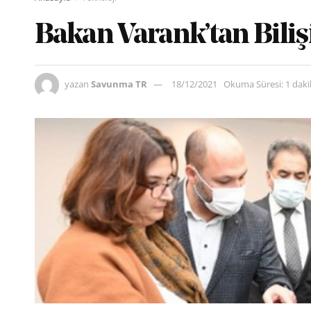
Bakan Varank’tan Bilişi
yazan
Savunma TR
18/12/2021
Okuma Süresi: 1 dak