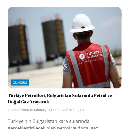
GÜNDEM
Türkiye Petrolleri, Bulgaristan Sularında Petrol ve
Doğal Gaz Arayacak
YAZAN
KÜBRA DEMIRBAŞ
1 HAFTA ÖNCE
0
Türkiye’nin Bulgaristan kara sularında
gerçekleştirilecek olan petrol ve doğal gaz