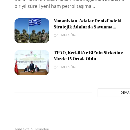
bir yıl süreli yeni ham petrol taşıma...
Yunanistan, Adalar Denizi’ndeki
Stratejik Adalarda Savunma...
1 HAFTA ÖNCE
TPAO, Kerkük’te BP’nin Şirketine
Yüzde 15 Ortak Oldu
1 HAFTA ÖNCE
DEVA
Anasayfa
Teknoloji