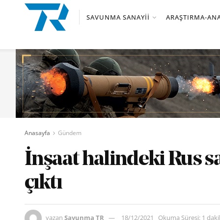
SAVUNMA SANAYII
ARAŞTIRMA-ANA
Anasayfa
Gündem
İnşaat halindeki Rus 
çıktı
yazan
Savunma TR
18/12/2021
Okuma Süresi: 1 dak