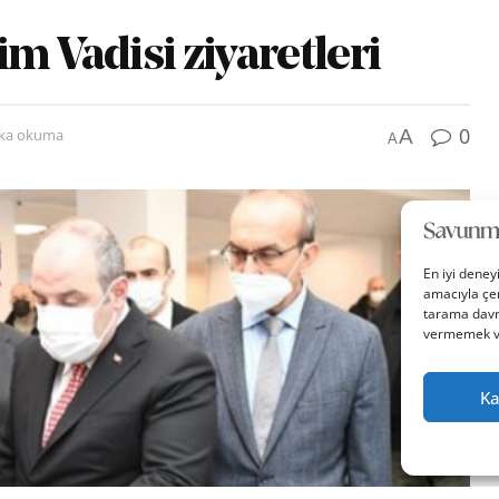
m Vadisi ziyaretleri
0
A
ika okuma
A
En iyi deney
amacıyla çer
tarama davra
vermemek vey
Ka