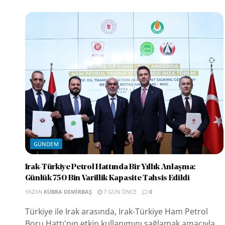
GÜNDEM
Irak-Türkiye Petrol Hattında Bir Yıllık Anlaşma:
Günlük 750 Bin Varillik Kapasite Tahsis Edildi
YAZAN
KÜBRA DEMIRBAŞ
7 GÜN ÖNCE
0
Türkiye ile Irak arasında, Irak-Türkiye Ham Petrol
Boru Hattı'nın etkin kullanımını sağlamak amacıyla