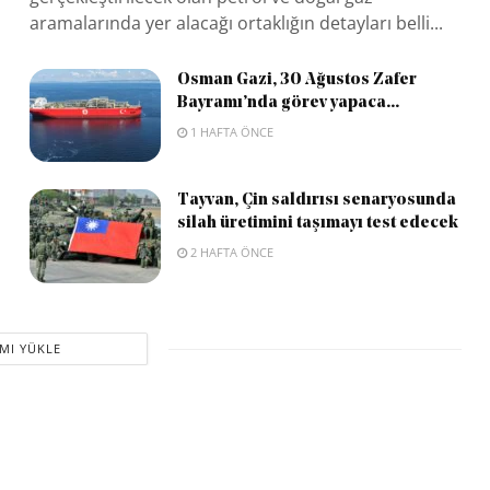
aramalarında yer alacağı ortaklığın detayları belli...
Osman Gazi, 30 Ağustos Zafer
Bayramı’nda görev yapaca...
1 HAFTA ÖNCE
Tayvan, Çin saldırısı senaryosunda
silah üretimini taşımayı test edecek
2 HAFTA ÖNCE
MI YÜKLE