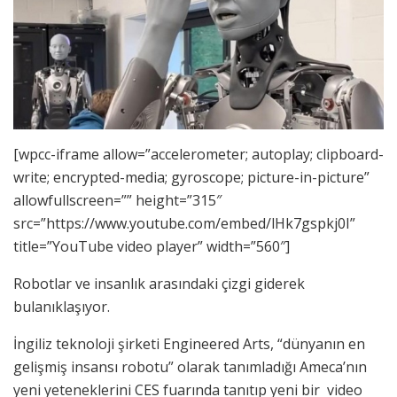
[wpcc-iframe allow=”accelerometer; autoplay; clipboard-
write; encrypted-media; gyroscope; picture-in-picture”
allowfullscreen=”” height=”315″
src=”https://www.youtube.com/embed/lHk7gspkj0I”
title=”YouTube video player” width=”560″]
Robotlar ve insanlık arasındaki çizgi giderek
bulanıklaşıyor.
İngiliz teknoloji şirketi Engineered Arts, “dünyanın en
gelişmiş insansı robotu” olarak tanımladığı Ameca’nın
yeni yeteneklerini CES fuarında tanıtıp yeni bir video