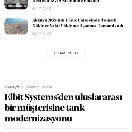
Destekli KGYS Sistemine Emanet
1 AY ÖNCE
Akkuyu NGS’nin 1. Güç Ünitesinde Temsili
Nükleer Yakıt Yükleme Aşaması Tamamlandı
2 AY ÖNCE
DEVAMI YÜKLE
Anasayfa
Savunma Sanayii
Elbit Systems’den uluslararası
bir müşterisine tank
modernizasyonu