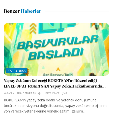
Benzer
Haberler
YAPAY ZEKA
Yapay Zekânın Geleceği ROKETSAN’ın Düzenlediği
LEVEL-UP AI | ROKETSAN Yapay Zekâ Hackathonu’nda...
YAZAN
KÜBRA DEMIRBAŞ
1 HAFTA ÖNCE
0
ROKETSAN’ın yapay zekâ odaklı ve yetenek dönüşümüne
öncülük eden vizyonu doğrultusunda, yapay zekâ teknolojilerine
yön verecek yeteneklerine yönelik eğitim, gelişim...