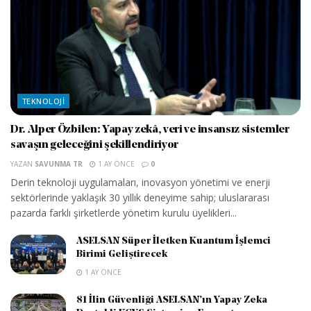
TEKNOLOJI
Dr. Alper Özbilen: Yapay zekâ, veri ve insansız sistemler
savaşın geleceğini şekillendiriyor
YAZAN
SAVUNMA TR
1 AY ÖNCE
0
Derin teknoloji uygulamaları, inovasyon yönetimi ve enerji
sektörlerinde yaklaşık 30 yıllık deneyime sahip; uluslararası
pazarda farklı şirketlerde yönetim kurulu üyelikleri...
ASELSAN Süper İletken Kuantum İşlemci
Birimi Geliştirecek
1 AY ÖNCE
81 İlin Güvenliği ASELSAN’ın Yapay Zeka