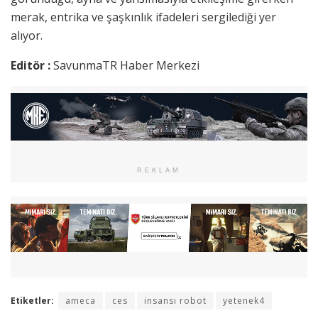
merak, entrika ve şaşkınlık ifadeleri sergilediği yer
alıyor.
Editör :
SavunmaTR Haber Merkezi
REKLAM
Etiketler:
ameca
ces
insansı robot
yetenek4