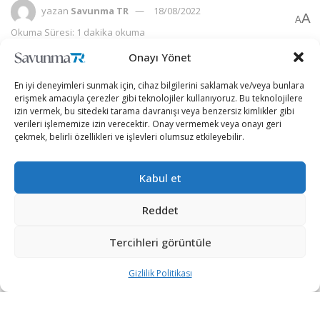
yazan
Savunma TR
18/08/2022
A
A
Okuma Süresi: 1 dakika okuma
Onayı Yönet
En iyi deneyimleri sunmak için, cihaz bilgilerini saklamak ve/veya bunlara
erişmek amacıyla çerezler gibi teknolojiler kullanıyoruz. Bu teknolojilere
izin vermek, bu sitedeki tarama davranışı veya benzersiz kimlikler gibi
verileri işlememize izin verecektir. Onay vermemek veya onayı geri
çekmek, belirli özellikleri ve işlevleri olumsuz etkileyebilir.
Kabul et
Reddet
Tercihleri görüntüle
Bir ülkenin tank modernizasyonu için tercihi İsrail’den yana
oldu.
Gizlilik Politikası
İsrail merkezli savunma şirketi Elbit Systems, uluslararası
bir müşterisi ile envanterindeki ana muharebe tanklarının