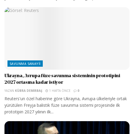
SAVUNMA SANAYII
Ukrayna, Avrupa füze savunma sisteminin prototipini
2027 ortasına kadar istiyor
YAZAN
KÜBRA DEMIRBAŞ
1 HAFTA ÖNCE
0
Reuters'un özel haberine göre Ukrayna, Avrupa ülkeleriyle ortak
yürütülen Freyja balistik füze savunma sistemi projesinde ilk
prototipin 2027 yılının ilk...