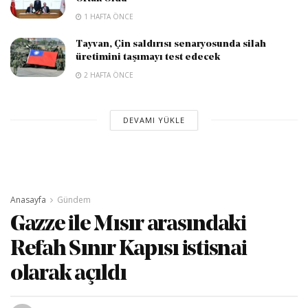
1 HAFTA ÖNCE
Tayvan, Çin saldırısı senaryosunda silah
üretimini taşımayı test edecek
2 HAFTA ÖNCE
DEVAMI YÜKLE
Anasayfa
Gündem
Gazze ile Mısır arasındaki
Refah Sınır Kapısı istisnai
olarak açıldı