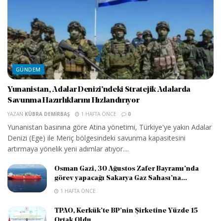
GÜNDEM
Yunanistan, Adalar Denizi’ndeki Stratejik Adalarda
Savunma Hazırlıklarını Hızlandırıyor
YAZAN
KÜBRA DEMIRBAŞ
1 HAFTA ÖNCE
0
Yunanistan basınına göre Atina yönetimi, Türkiye'ye yakın Adalar
Denizi (Ege) ile Meriç bölgesindeki savunma kapasitesini
artırmaya yönelik yeni adımlar atıyor....
Osman Gazi, 30 Ağustos Zafer Bayramı’nda
görev yapacağı Sakarya Gaz Sahası’na...
1 HAFTA ÖNCE
TPAO, Kerkük’te BP’nin Şirketine Yüzde 15
Ortak Oldu