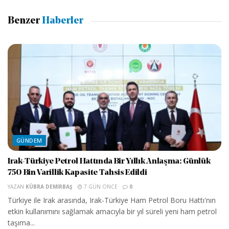
Benzer
Haberler
GÜNDEM
Irak-Türkiye Petrol Hattında Bir Yıllık Anlaşma: Günlük
750 Bin Varillik Kapasite Tahsis Edildi
YAZAN
KÜBRA DEMIRBAŞ
7 GÜN ÖNCE
0
Türkiye ile Irak arasında, Irak-Türkiye Ham Petrol Boru Hattı'nın
etkin kullanımını sağlamak amacıyla bir yıl süreli yeni ham petrol
taşıma...