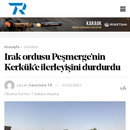
Anasayfa
Gündem
Irak ordusu Peşmerge’nin
Kerkük’e ilerleyişini durdurdu
yazan
Savunma TR
01/02/2021
A
A
Okuma Süresi: 1 dakika okuma