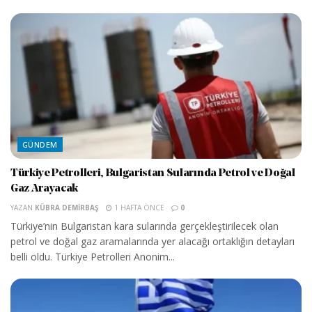
GÜNDEM
Türkiye Petrolleri, Bulgaristan Sularında Petrol ve Doğal
Gaz Arayacak
YAZAN
KÜBRA DEMIRBAŞ
1 HAFTA ÖNCE
0
Türkiye’nin Bulgaristan kara sularında gerçekleştirilecek olan
petrol ve doğal gaz aramalarında yer alacağı ortaklığın detayları
belli oldu. Türkiye Petrolleri Anonim...