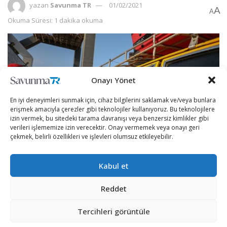
yazan
Savunma TR
01/02/2021
A
A
Okuma Süresi: 1 dakika okuma
Onayı Yönet
En iyi deneyimleri sunmak için, cihaz bilgilerini saklamak ve/veya bunlara
erişmek amacıyla çerezler gibi teknolojiler kullanıyoruz. Bu teknolojilere
izin vermek, bu sitedeki tarama davranışı veya benzersiz kimlikler gibi
verileri işlememize izin verecektir. Onay vermemek veya onayı geri
çekmek, belirli özellikleri ve işlevleri olumsuz etkileyebilir.
Kabul et
Gazze’deki İçişleri ve Ulusal Güvenlik Bakanlığından
yapılan yazılı açıklamada, yolcu otobüslerinin çift yönlü
Reddet
açılan Refah Sınır Kapısı üzerinden Gazze’den ayrılmaya
Tercihleri görüntüle
başladığı belirtildi.