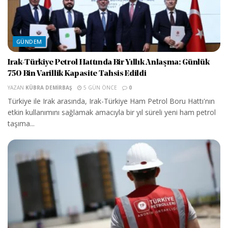
GÜNDEM
Irak-Türkiye Petrol Hattında Bir Yıllık Anlaşma: Günlük
750 Bin Varillik Kapasite Tahsis Edildi
YAZAN
KÜBRA DEMIRBAŞ
5 GÜN ÖNCE
0
Türkiye ile Irak arasında, Irak-Türkiye Ham Petrol Boru Hattı'nın
etkin kullanımını sağlamak amacıyla bir yıl süreli yeni ham petrol
taşıma...