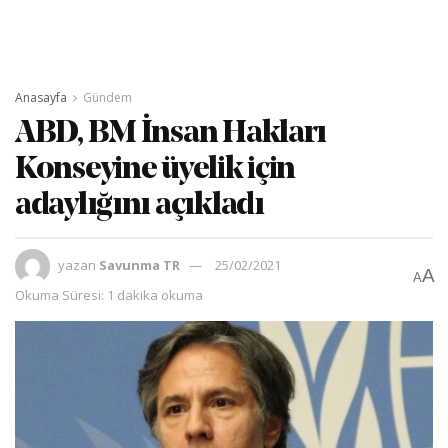
Anasayfa
Gündem
ABD, BM İnsan Hakları
Konseyine üyelik için
adaylığını açıkladı
yazan
Savunma TR
25/02/2021
A
A
Okuma Süresi: 1 dakika okuma