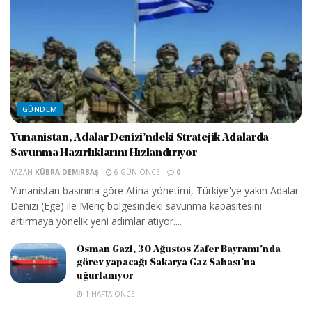
GÜNDEM
Yunanistan, Adalar Denizi’ndeki Stratejik Adalarda
Savunma Hazırlıklarını Hızlandırıyor
YAZAN
KÜBRA DEMIRBAŞ
6 GÜN ÖNCE
0
Yunanistan basınına göre Atina yönetimi, Türkiye'ye yakın Adalar
Denizi (Ege) ile Meriç bölgesindeki savunma kapasitesini
artırmaya yönelik yeni adımlar atıyor....
Osman Gazi, 30 Ağustos Zafer Bayramı’nda
görev yapacağı Sakarya Gaz Sahası’na
uğurlanıyor
1 HAFTA ÖNCE