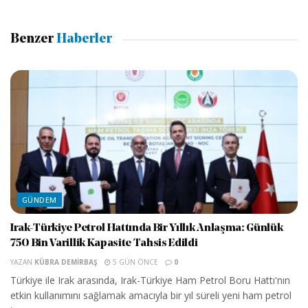
Benzer
Haberler
GÜNDEM
Irak-Türkiye Petrol Hattında Bir Yıllık Anlaşma: Günlük
750 Bin Varillik Kapasite Tahsis Edildi
YAZAN
KÜBRA DEMIRBAŞ
5 GÜN ÖNCE
0
Türkiye ile Irak arasında, Irak-Türkiye Ham Petrol Boru Hattı'nın
etkin kullanımını sağlamak amacıyla bir yıl süreli yeni ham petrol