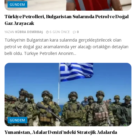
GÜNDEM
Türkiye Petrolleri, Bulgaristan Sularında Petrol ve Doğal
Gaz Arayacak
YAZAN
KÜBRA DEMIRBAŞ
6 GÜN ÖNCE
0
Türkiye’nin Bulgaristan kara sularında gerçekleştirilecek olan
petrol ve doğal gaz aramalarında yer alacağı ortaklığın detayları
belli oldu. Türkiye Petrolleri Anonim...
GÜNDEM
Yunanistan, Adalar Denizi’ndeki Stratejik Adalarda