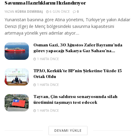
Savunma Hazırlıklarını Hızlandırıyor
YAZAN
KÜBRA DEMIRBAŞ
6 GÜN ÖNCE
0
Yunanistan basınına göre Atina yönetimi, Türkiye'ye yakın Adalar
Denizi (Ege) ile Meriç bölgesindeki savunma kapasitesini
artırmaya yönelik yeni adımlar atıyor....
Osman Gazi, 30 Ağustos Zafer Bayramı’nda
görev yapacağı Sakarya Gaz Sahası’na...
1 HAFTA ÖNCE
TPAO, Kerkük’te BP’nin Şirketine Yüzde 15
Ortak Oldu
1 HAFTA ÖNCE
Tayvan, Çin saldırısı senaryosunda silah
üretimini taşımayı test edecek
1 HAFTA ÖNCE
DEVAMI YÜKLE