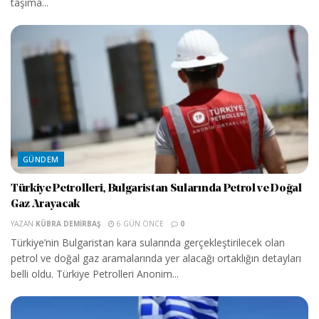
taşıma...
GÜNDEM
Türkiye Petrolleri, Bulgaristan Sularında Petrol ve Doğal
Gaz Arayacak
YAZAN
KÜBRA DEMIRBAŞ
6 GÜN ÖNCE
0
Türkiye’nin Bulgaristan kara sularında gerçekleştirilecek olan
petrol ve doğal gaz aramalarında yer alacağı ortaklığın detayları
belli oldu. Türkiye Petrolleri Anonim...