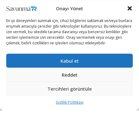
+90 530 308 17 96
Onayı Yönet
En iyi deneyimleri sunmak için, cihaz bilgilerini saklamak ve/veya bunlara
iletisim@savunmatr.com
erişmek amacıyla çerezler gibi teknolojiler kullanıyoruz. Bu teknolojilere
izin vermek, bu sitedeki tarama davranışı veya benzersiz kimlikler gibi
verileri işlememize izin verecektir. Onay vermemek veya onayı geri
çekmek, belirli özellikleri ve işlevleri olumsuz etkileyebilir.
2026 © Savunma TR. Tüm Hakları Saklıdır.
Kabul et
Savunma Sanayii
Kategoriler
SavunmaTR
Reddet
Hava Platformları
Siber Güvenlik
Hakkımızda
Kara Platformları
Teknoloji
Kariyer
Tercihleri görüntüle
Deniz Platformları
Röportajlar
Gizlilik Politikası
Gizlilik Politikası
İnsansız Sistemler
Politika
Künye
Silah Sistemleri
Dosya Haber
İletişim
Radar ve
Rapor & İnfografik
Elektronik Harp
SavunmaTR Plus
Sistemleri