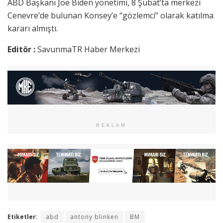
ABD Başkanı Joe Biden yönetimi, 8 Şubat’ta merkezi
Cenevre’de bulunan Konsey’e “gözlemci” olarak katılma
kararı almıştı.
Editör :
SavunmaTR Haber Merkezi
REKLAM
Etiketler:
abd
antony blinken
BM