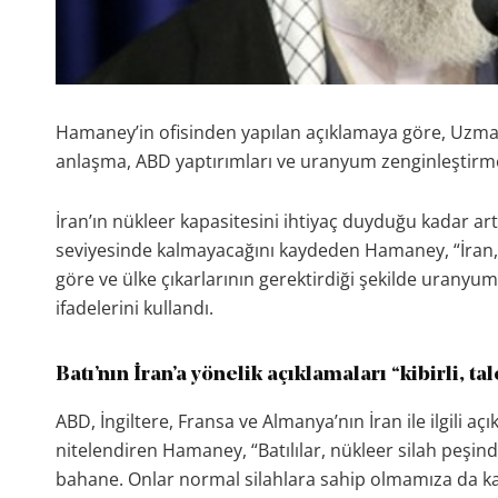
Hamaney’in ofisinden yapılan açıklamaya göre, Uzmanla
anlaşma, ABD yaptırımları ve uranyum zenginleştirme
İran’ın nükleer kapasitesini ihtiyaç duyduğu kadar a
seviyesinde kalmayacağını kaydeden Hamaney, “İran, 
göre ve ülke çıkarlarının gerektirdiği şekilde uranyum
ifadelerini kullandı.
Batı’nın İran’a yönelik açıklamaları “kibirli, ta
ABD, İngiltere, Fransa ve Almanya’nın İran ile ilgili açık
nitelendiren Hamaney, “Batılılar, nükleer silah peşind
bahane. Onlar normal silahlara sahip olmamıza da kar