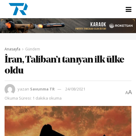
Anasayfa
Gündem
İran, Taliban’ı tanıyan ilk ülke
oldu
yazan
Savunma TR
24/08/2021
A
A
Okuma Süresi: 1 dakika okuma