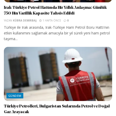
Irak-Türkiye Petrol Hattında Bir Yıllık Anlaşma: Günlük
750 Bin Varillik Kapasite Tahsis Edildi
YAZAN
KÜBRA DEMIRBAŞ
1 HAFTA ÖNCE
0
Türkiye ile Irak arasında, Irak-Türkiye Ham Petrol Boru Hattı'nın
etkin kullanımını sağlamak amacıyla bir yıl süreli yeni ham petrol
taşıma...
GÜNDEM
Türkiye Petrolleri, Bulgaristan Sularında Petrol ve Doğal
Gaz Arayacak