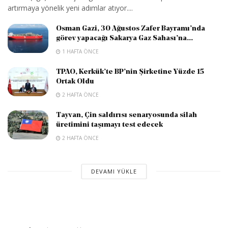
artırmaya yönelik yeni adımlar atıyor....
Osman Gazi, 30 Ağustos Zafer Bayramı’nda
görev yapacağı Sakarya Gaz Sahası’na...
1 HAFTA ÖNCE
TPAO, Kerkük’te BP’nin Şirketine Yüzde 15
Ortak Oldu
2 HAFTA ÖNCE
Tayvan, Çin saldırısı senaryosunda silah
üretimini taşımayı test edecek
2 HAFTA ÖNCE
DEVAMI YÜKLE