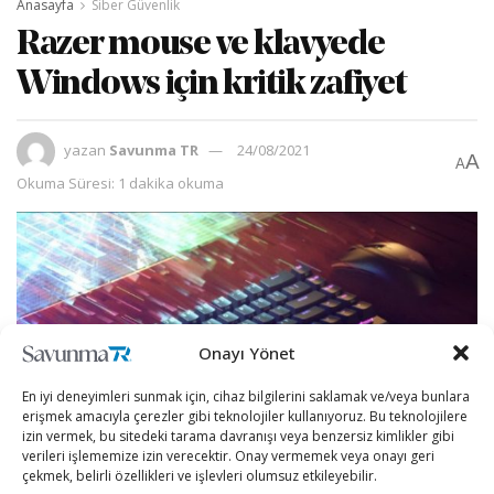
Anasayfa
Siber Güvenlik
Razer mouse ve klavyede
Windows için kritik zafiyet
yazan
Savunma TR
24/08/2021
A
A
Okuma Süresi: 1 dakika okuma
Onayı Yönet
En iyi deneyimleri sunmak için, cihaz bilgilerini saklamak ve/veya bunlara
erişmek amacıyla çerezler gibi teknolojiler kullanıyoruz. Bu teknolojilere
izin vermek, bu sitedeki tarama davranışı veya benzersiz kimlikler gibi
verileri işlememize izin verecektir. Onay vermemek veya onayı geri
çekmek, belirli özellikleri ve işlevleri olumsuz etkileyebilir.