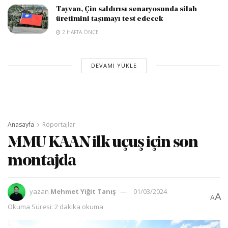
Tayvan, Çin saldırısı senaryosunda silah
üretimini taşımayı test edecek
2 HAFTA ÖNCE
DEVAMI YÜKLE
Anasayfa
Röportajlar
MMU KAAN ilk uçuş için son
montajda
yazan
Mehmet Yiğit Tanış
01/03/2024
A
A
Okuma Süresi: 2 dakika okuma