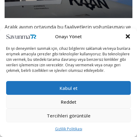
Aralık ayının ortasında bu faaliyetlerin yoğunlaşması ve
27 Aralık’ta KAAN’ın ilk uçuşunu gerçekleştirmesi
Onayı Yönet
hedefleniyor.
En iyi deneyimleri sunmak için, cihaz bilgilerini saklamak ve/veya bunlara
erişmek amacıyla çerezler gibi teknolojiler kullanıyoruz. Bu teknolojilere
MMU KAAN’ın ilk prototipi, daha önce HÜRJET gibi ilk
izin vermek, bu sitedeki tarama davranışı veya benzersiz kimlikler gibi
uçuşlarını boyasız gerçekleştirecek olup bu
verileri işlememize izin verecektir. Onay vermemek veya onayı geri
çekmek, belirli özellikleri ve işlevleri olumsuz etkileyebilir.
sayede, uçuş sırasında ortaya çıkacak ve hava
araçlarında iyileştirme yapılacak hususların tespiti daha
kolay mümkün olacak.
Kabul et
Reddet
Tercihleri görüntüle
Gizlilik Politikası
REKLAM