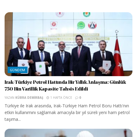
GÜNDEM
Irak-Türkiye Petrol Hattında Bir Yıllık Anlaşma: Günlük
750 Bin Varillik Kapasite Tahsis Edildi
YAZAN
KÜBRA DEMIRBAŞ
1 HAFTA ÖNCE
0
Türkiye ile Irak arasında, Irak-Türkiye Ham Petrol Boru Hattı'nın
etkin kullanımını sağlamak amacıyla bir yıl süreli yeni ham petrol
taşıma...