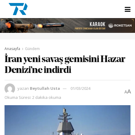
Anasayfa
Gündem
İran yeni savaş gemisini Hazar
Denizi’ne indirdi
yazan
Beytullah Usta
01/03/2024
A
A
Okuma Süresi: 2 dakika okuma