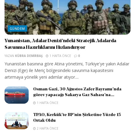
GÜNDEM
Yunanistan, Adalar Denizi’ndeki Stratejik Adalarda
Savunma Hazırlıklarını Hızlandırıyor
YAZAN
KÜBRA DEMIRBAŞ
1 HAFTA ÖNCE
0
Yunanistan basınına göre Atina yönetimi, Türkiye'ye yakın Adalar
Denizi (Ege) ile Meriç bölgesindeki savunma kapasitesini
artırmaya yönelik yeni adımlar atıyor....
Osman Gazi, 30 Ağustos Zafer Bayramı’nda
görev yapacağı Sakarya Gaz Sahası’na...
1 HAFTA ÖNCE
TPAO, Kerkük’te BP’nin Şirketine Yüzde 15
Ortak Oldu
2 HAFTA ÖNCE