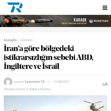
Anasayfa
Gündem
İran’a göre bölgedeki
istikrarsızlığın sebebi ABD,
İngiltere ve İsrail
yazan
Savunma TR
11/08/2021
A
A
Okuma Süresi: 2 dakika okuma