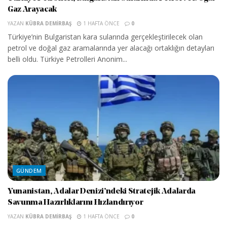
Gaz Arayacak
YAZAN
KÜBRA DEMIRBAŞ
1 HAFTA ÖNCE
0
Türkiye’nin Bulgaristan kara sularında gerçekleştirilecek olan
petrol ve doğal gaz aramalarında yer alacağı ortaklığın detayları
belli oldu. Türkiye Petrolleri Anonim...
GÜNDEM
Yunanistan, Adalar Denizi’ndeki Stratejik Adalarda
Savunma Hazırlıklarını Hızlandırıyor
YAZAN
KÜBRA DEMIRBAŞ
1 HAFTA ÖNCE
0