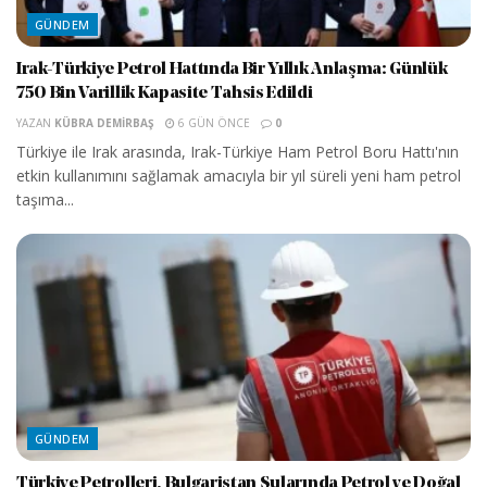
GÜNDEM
Irak-Türkiye Petrol Hattında Bir Yıllık Anlaşma: Günlük
750 Bin Varillik Kapasite Tahsis Edildi
YAZAN
KÜBRA DEMIRBAŞ
6 GÜN ÖNCE
0
Türkiye ile Irak arasında, Irak-Türkiye Ham Petrol Boru Hattı'nın
etkin kullanımını sağlamak amacıyla bir yıl süreli yeni ham petrol
taşıma...
GÜNDEM
Türkiye Petrolleri, Bulgaristan Sularında Petrol ve Doğal