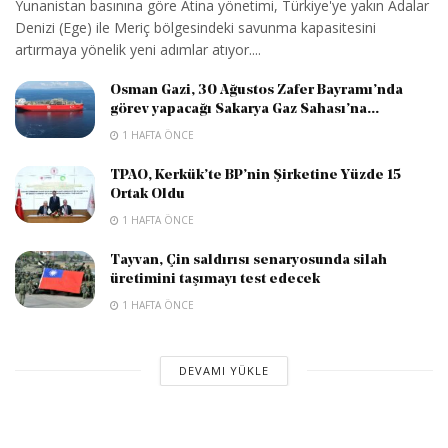
Yunanistan basınına göre Atina yönetimi, Türkiye'ye yakın Adalar
Denizi (Ege) ile Meriç bölgesindeki savunma kapasitesini
artırmaya yönelik yeni adımlar atıyor....
Osman Gazi, 30 Ağustos Zafer Bayramı’nda
görev yapacağı Sakarya Gaz Sahası’na...
1 HAFTA ÖNCE
TPAO, Kerkük’te BP’nin Şirketine Yüzde 15
Ortak Oldu
1 HAFTA ÖNCE
Tayvan, Çin saldırısı senaryosunda silah
üretimini taşımayı test edecek
1 HAFTA ÖNCE
DEVAMI YÜKLE