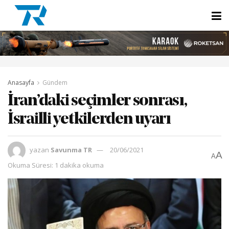
Anasayfa
Gündem
İran’daki seçimler sonrası,
İsrailli yetkilerden uyarı
yazan
Savunma TR
20/06/2021
A
A
Okuma Süresi: 1 dakika okuma