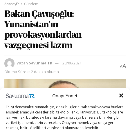
Anasayfa
Gündem
Bakan Çavuşoğlu:
Yunanistan’ın
provokasyonlardan
vazgeçmesi lazım
yazan
Savunma TR
20/06/2021
A
A
Okuma Süresi: 2 dakika okuma
Onayı Yönet
En iyi deneyimleri sunmak için, cihaz bilgilerini saklamak ve/veya bunlara
erişmek amacıyla çerezler gibi teknolojiler kullanıyoruz. Bu teknolojilere
izin vermek, bu sitedeki tarama davranışı veya benzersiz kimlikler gibi
verileri işlememize izin verecektir. Onay vermemek veya onayı geri
çekmek, belirli özellikleri ve işlevleri olumsuz etkileyebilir.