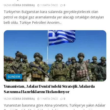
YAZAN
KÜBRA DEMIRBAŞ
1 HAFTA ÖNCE
0
Türkiye’nin Bulgaristan kara sularında gerçekleştirilecek olan
petrol ve doğal gaz aramalarında yer alacağı ortaklığın detayları
belli oldu. Türkiye Petrolleri Anonim...
GÜNDEM
Yunanistan, Adalar Denizi’ndeki Stratejik Adalarda
Savunma Hazırlıklarını Hızlandırıyor
YAZAN
KÜBRA DEMIRBAŞ
1 HAFTA ÖNCE
0
Yunanistan basınına göre Atina yönetimi, Türkiye'ye yakın Adalar