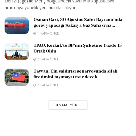
Denizi (Ege) ile Meriç bölgesindeki savunma kapasitesini
artırmaya yönelik yeni adımlar atıyor....
Osman Gazi, 30 Ağustos Zafer Bayramı’nda
görev yapacağı Sakarya Gaz Sahası’na...
1 HAFTA ÖNCE
TPAO, Kerkük’te BP’nin Şirketine Yüzde 15
Ortak Oldu
2 HAFTA ÖNCE
Tayvan, Çin saldırısı senaryosunda silah
üretimini taşımayı test edecek
2 HAFTA ÖNCE
DEVAMI YÜKLE