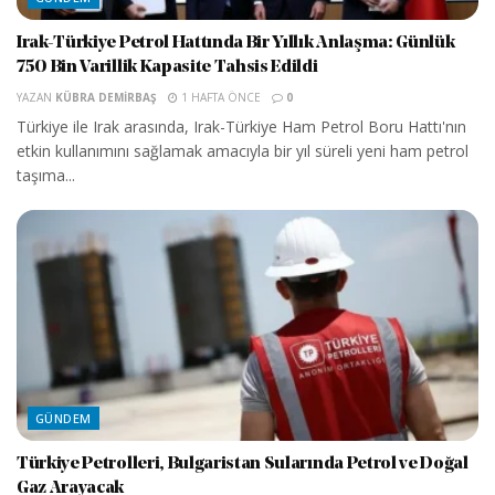
Irak-Türkiye Petrol Hattında Bir Yıllık Anlaşma: Günlük
750 Bin Varillik Kapasite Tahsis Edildi
YAZAN
KÜBRA DEMIRBAŞ
1 HAFTA ÖNCE
0
Türkiye ile Irak arasında, Irak-Türkiye Ham Petrol Boru Hattı'nın
etkin kullanımını sağlamak amacıyla bir yıl süreli yeni ham petrol
taşıma...
GÜNDEM
Türkiye Petrolleri, Bulgaristan Sularında Petrol ve Doğal
Gaz Arayacak