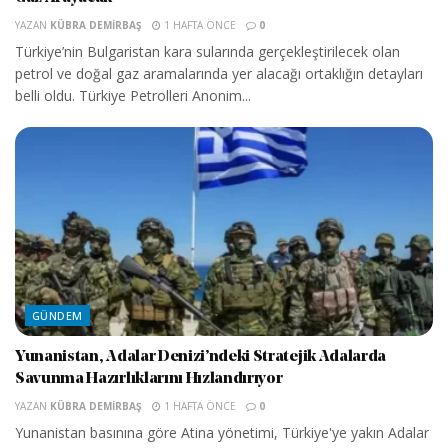
YAZAN
KÜBRA DEMIRBAŞ
1 HAFTA ÖNCE
0
Türkiye’nin Bulgaristan kara sularında gerçekleştirilecek olan
petrol ve doğal gaz aramalarında yer alacağı ortaklığın detayları
belli oldu. Türkiye Petrolleri Anonim...
GÜNDEM
Yunanistan, Adalar Denizi’ndeki Stratejik Adalarda
Savunma Hazırlıklarını Hızlandırıyor
YAZAN
KÜBRA DEMIRBAŞ
1 HAFTA ÖNCE
0
Yunanistan basınına göre Atina yönetimi, Türkiye'ye yakın Adalar