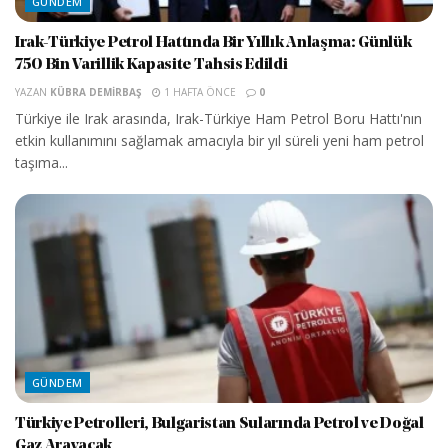
GÜNDEM
Irak-Türkiye Petrol Hattında Bir Yıllık Anlaşma: Günlük
750 Bin Varillik Kapasite Tahsis Edildi
YAZAN
KÜBRA DEMIRBAŞ
1 HAFTA ÖNCE
0
Türkiye ile Irak arasında, Irak-Türkiye Ham Petrol Boru Hattı'nın
etkin kullanımını sağlamak amacıyla bir yıl süreli yeni ham petrol
taşıma...
GÜNDEM
Türkiye Petrolleri, Bulgaristan Sularında Petrol ve Doğal
Gaz Arayacak