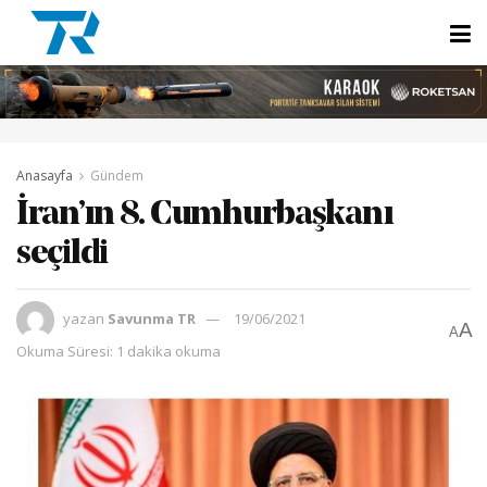
Anasayfa
Gündem
İran’ın 8. Cumhurbaşkanı
seçildi
yazan
Savunma TR
19/06/2021
A
A
Okuma Süresi: 1 dakika okuma