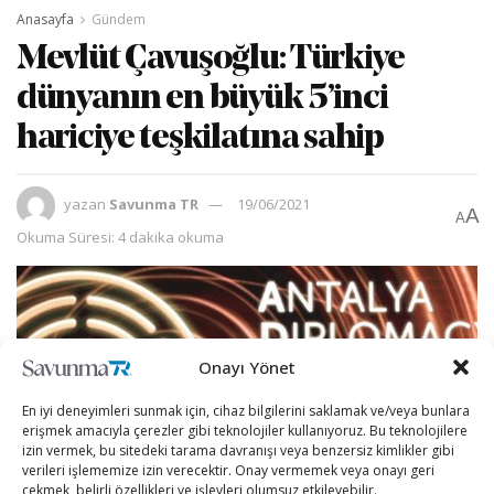
Anasayfa
Gündem
Mevlüt Çavuşoğlu: Türkiye
dünyanın en büyük 5’inci
hariciye teşkilatına sahip
yazan
Savunma TR
19/06/2021
A
A
Okuma Süresi: 4 dakika okuma
Onayı Yönet
En iyi deneyimleri sunmak için, cihaz bilgilerini saklamak ve/veya bunlara
erişmek amacıyla çerezler gibi teknolojiler kullanıyoruz. Bu teknolojilere
izin vermek, bu sitedeki tarama davranışı veya benzersiz kimlikler gibi
verileri işlememize izin verecektir. Onay vermemek veya onayı geri
çekmek, belirli özellikleri ve işlevleri olumsuz etkileyebilir.