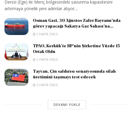
Denizi (Ege) ile Meriç bölgesindeki savunma kapasitesini
artırmaya yönelik yeni adımlar atıyor....
Osman Gazi, 30 Ağustos Zafer Bayramı’nda
görev yapacağı Sakarya Gaz Sahası’na...
2 HAFTA ÖNCE
TPAO, Kerkük’te BP’nin Şirketine Yüzde 15
Ortak Oldu
2 HAFTA ÖNCE
Tayvan, Çin saldırısı senaryosunda silah
üretimini taşımayı test edecek
2 HAFTA ÖNCE
DEVAMI YÜKLE