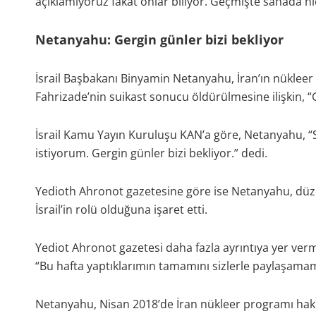
açıklamıyoruz fakat onlar biliyor. Geçmişte sahada hi
Netanyahu: Gergin günler bizi bekliyor
İsrail Başbakanı Binyamin Netanyahu, İran’ın nükleer 
Fahrizade’nin suikast sonucu öldürülmesine ilişkin, “Ge
İsrail Kamu Yayın Kuruluşu KAN’a göre, Netanyahu, 
istiyorum. Gergin günler bizi bekliyor.” dedi.
Yedioth Ahronot gazetesine göre ise Netanyahu, düzen
İsrail’in rolü olduğuna işaret etti.
Yediot Ahronot gazetesi daha fazla ayrıntıya yer ve
“Bu hafta yaptıklarımın tamamını sizlerle paylaşamam.”
Netanyahu, Nisan 2018’de İran nükleer programı hak