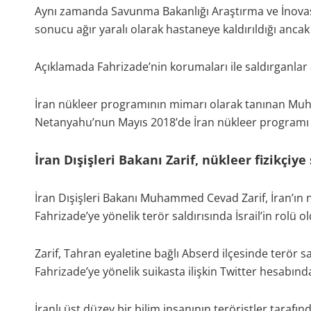
Aynı zamanda Savunma Bakanlığı Araştırma ve İnovas
sonucu ağır yaralı olarak hastaneye kaldırıldığı anc
Açıklamada Fahrizade’nin korumaları ile saldırganlar 
İran nükleer programının mimarı olarak tanınan Muhs
Netanyahu’nun Mayıs 2018’de İran nükleer programı ha
İran Dışişleri Bakanı Zarif, nükleer fizikçiye s
İran Dışişleri Bakanı Muhammed Cevad Zarif, İran’ın
Fahrizade’ye yönelik terör saldırısında İsrail’in rolü 
Zarif, Tahran eyaletine bağlı Abserd ilçesinde terör s
Fahrizade’ye yönelik suikasta ilişkin Twitter hesabın
İranlı üst düzey bir bilim insanının teröristler tarafınd