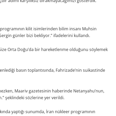
çbir adımı karşılıksız bırakmayacağımızı gösterdik.”
programının kilit isimlerinden bilim insanı Muhsin
rgin günler bizi bekliyor.” ifadelerini kullandı.
“Size Orta Doğu’da bir hareketlenme olduğunu söylemek
lediği basın toplantısında, Fahrizade’nin suikastinde
rmezken, Maariv gazetesinin haberinde Netanyahu’nun,
 şeklindeki sözlerine yer verildi.
kında yaptığı sunumda, İran nükleer programının