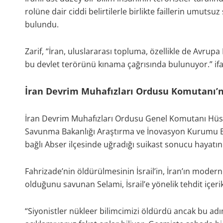
rolüne dair ciddi belirtilerle birlikte faillerin umutsu
bulundu.
Zarif, “İran, uluslararası topluma, özellikle de Avrupa 
bu devlet terörünü kınama çağrısında bulunuyor.” ifa
İran Devrim Muhafızları Ordusu Komutanı’nd
İran Devrim Muhafızları Ordusu Genel Komutanı Hüsey
Savunma Bakanlığı Araştırma ve İnovasyon Kurumu Ba
bağlı Abser ilçesinde uğradığı suikast sonucu hayatın
Fahrizade’nin öldürülmesinin İsrail’in, İran’ın modern
olduğunu savunan Selami, İsrail’e yönelik tehdit içerikl
“Siyonistler nükleer bilimcimizi öldürdü ancak bu adımı