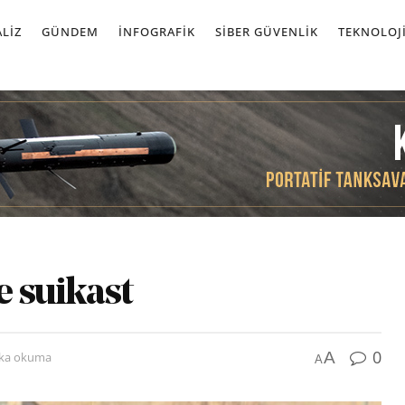
LIZ
GÜNDEM
İNFOGRAFIK
SIBER GÜVENLIK
TEKNOLOJ
e suikast
0
A
ika okuma
A