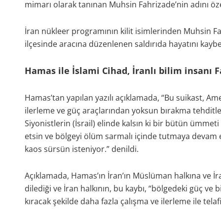
mimarı olarak tanınan Muhsin Fahrizade’nin adını özell
İran nükleer programının kilit isimlerinden Muhsin 
ilçesinde aracına düzenlenen saldırıda hayatını kaybe
Hamas ile İslami Cihad, İranlı bilim insanı 
Hamas’tan yapılan yazılı açıklamada, “Bu suikast, Ame
ilerleme ve güç araçlarından yoksun bırakma tehditleri
Siyonistlerin (İsrail) elinde kalsın ki bir bütün ümme
etsin ve bölgeyi ölüm sarmalı içinde tutmaya devam et
kaos sürsün isteniyor.” denildi.
Açıklamada, Hamas’ın İran’ın Müslüman halkına ve İran
dilediği ve İran halkının, bu kaybı, “bölgedeki güç ve b
kıracak şekilde daha fazla çalışma ve ilerleme ile tel