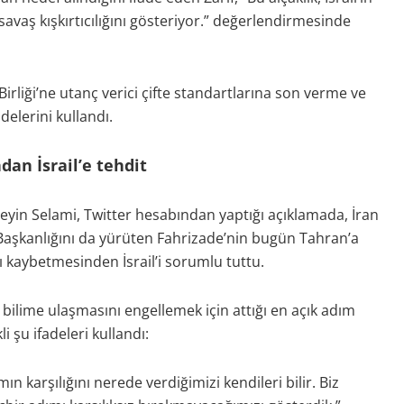
z savaş kışkırtıcılığını gösteriyor.” değerlendirmesinde
Birliği’ne utanç verici çifte standartlarına son verme ve
delerini kullandı.
an İsrail’e tehdit
in Selami, Twitter hesabından yaptığı açıklamada, İran
şkanlığını da yürüten Fahrizade’nin bugün Tahran’a
ı kaybetmesinden İsrail’i sorumlu tuttu.
 bilime ulaşmasını engellemek için attığı en açık adım
i şu ifadeleri kullandı:
n karşılığını nerede verdiğimizi kendileri bilir. Biz