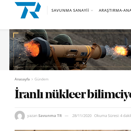
SAVUNMA SANAYII
ARAŞTIRMA-ANA
Anasayfa
Gündem
İranlı nükleer bilimciy
yazan
Savunma TR
28/11/2020
Okuma Süresi: 4 dak