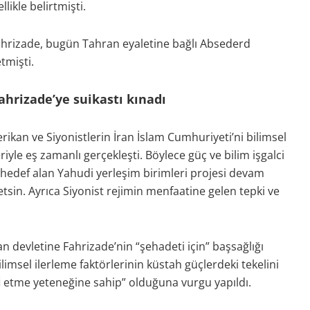
ikle belirtmişti.
Fahrizade, bugün Tahran eyaletine bağlı Absederd
tmişti.
Fahrizade’ye suikastı kınadı
rikan ve Siyonistlerin İran İslam Cumhuriyeti’ni bilimsel
yle eş zamanlı gerçekleşti. Böylece güç ve bilim işgalci
ti hedef alan Yahudi yerleşim birimleri projesi devam
sin. Ayrıca Siyonist rejimin menfaatine gelen tepki ve
 devletine Fahrizade’nin “şehadeti için” başsağlığı
ilimsel ilerleme faktörlerinin küstah güçlerdeki tekelini
afi etme yeteneğine sahip” olduğuna vurgu yapıldı.