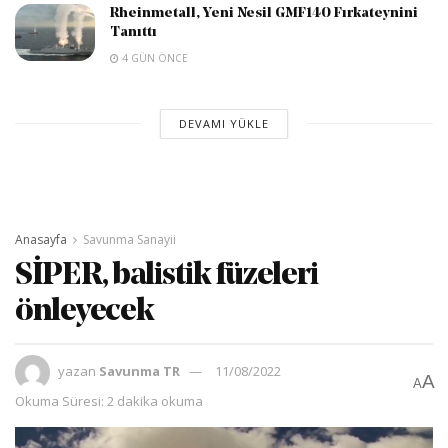
Rheinmetall, Yeni Nesil GMF140 Fırkateynini
Tanıttı
4 GÜN ÖNCE
DEVAMI YÜKLE
Anasayfa
Savunma Sanayii
SİPER, balistik füzeleri
önleyecek
yazan
Savunma TR
11/08/2022
A
A
Okuma Süresi: 2 dakika okuma