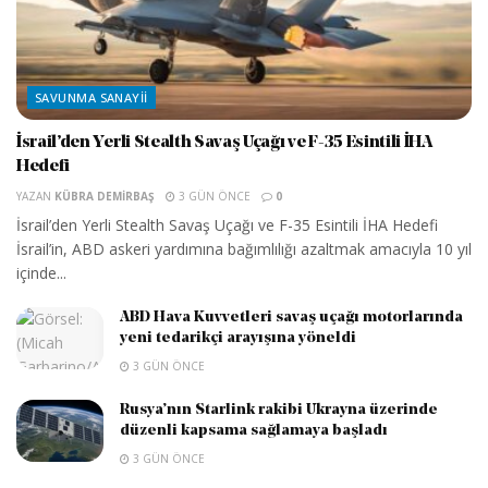
SAVUNMA SANAYII
İsrail’den Yerli Stealth Savaş Uçağı ve F-35 Esintili İHA
Hedefi
YAZAN
KÜBRA DEMIRBAŞ
3 GÜN ÖNCE
0
İsrail’den Yerli Stealth Savaş Uçağı ve F-35 Esintili İHA Hedefi
İsrail’in, ABD askeri yardımına bağımlılığı azaltmak amacıyla 10 yıl
içinde...
ABD Hava Kuvvetleri savaş uçağı motorlarında
yeni tedarikçi arayışına yöneldi
3 GÜN ÖNCE
Rusya’nın Starlink rakibi Ukrayna üzerinde
düzenli kapsama sağlamaya başladı
3 GÜN ÖNCE