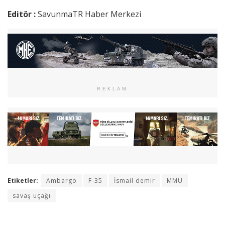
Editör :
SavunmaTR Haber Merkezi
REKLAM
Etiketler:
Ambargo
F-35
İsmail demir
MMU
savaş uçağı