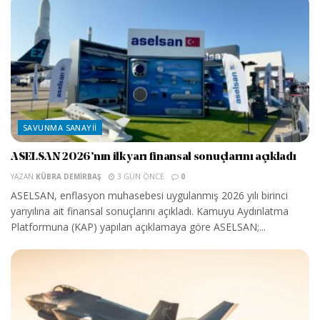
SAVUNMA SANAYII
ASELSAN 2026’nın ilk yarı finansal sonuçlarını açıkladı
YAZAN
KÜBRA DEMIRBAŞ
3 GÜN ÖNCE
0
ASELSAN, enflasyon muhasebesi uygulanmış 2026 yılı birinci
yarıyılına ait finansal sonuçlarını açıkladı. Kamuyu Aydınlatma
Platformuna (KAP) yapılan açıklamaya göre ASELSAN;...