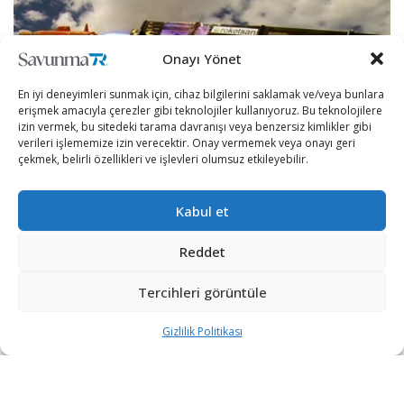
Onayı Yönet
En iyi deneyimleri sunmak için, cihaz bilgilerini saklamak ve/veya bunlara
erişmek amacıyla çerezler gibi teknolojiler kullanıyoruz. Bu teknolojilere
izin vermek, bu sitedeki tarama davranışı veya benzersiz kimlikler gibi
verileri işlememize izin verecektir. Onay vermemek veya onayı geri
çekmek, belirli özellikleri ve işlevleri olumsuz etkileyebilir.
Kabul et
Türk savunma sanayii katmanlı hava savunma sistemleri
Reddet
alanındaki çalışmalarına hız kesmeden devam ediyor.
Tercihleri görüntüle
Bu kapsamda yürütülen en önemli projelerden olan
Gizlilik Politikası
SİPER’in antibalistik versiyonunun da çalışıldığı açıklandı.
HaberGlobal canlı yayınına konuk olan Savunma Sanayii
Başkanı Prof. Dr. İsmail Demir, Siper projesi kapsamında