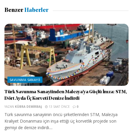
Benzer
Haberler
SAVUNMA SANAYII
Türk Savunma Sanayiinden Malezya’ya Güçlü İmza: STM,
Dört Ayda Üç Korveti Denize İndirdi
YAZAN
KÜBRA DEMIRBAŞ
13 SAAT ÖNCE
0
Türk savunma sanayiinin öncü şirketlerinden STM, Malezya
Kraliyet Donanması için inşa ettiği üç korvetlik projede son
gemiyi de denize indirdi....