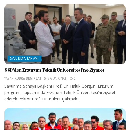
SAVUNMA SANAYII
SSB’den Erzurum Teknik Üniversitesi’ne Ziyaret
YAZAN
KÜBRA DEMIRBAŞ
3 GÜN ÖNCE
0
Savunma Sanayii Başkanı Prof. Dr. Haluk Görgün, Erzurum
programı kapsamında Erzurum Teknik Üniversitesi’ni ziyaret
ederek Rektör Prof. Dr. Bülent Çakmak...