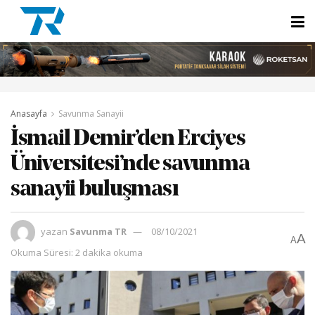
Anasayfa
Savunma Sanayii
İsmail Demir’den Erciyes
Üniversitesi’nde savunma
sanayii buluşması
yazan
Savunma TR
08/10/2021
A
A
Okuma Süresi: 2 dakika okuma