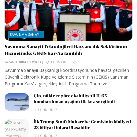
SAVUNMA SANAYII
Savunma Sanayii Teknolojileri Hayvancılık Sektörünün
Hizmetinde: GEKİS Kars’ta tanıtıldı
YAZAN
KÜBRA DEMIRBAŞ
3 GÜN ÖNCE
0
Savunma Sanayii Başkanlığı koordinasyonunda hayata geçirilen
Güvenli Elektronik Küpe ve İzleme Sistemi’nin (GEKİS) Lansman
Programı Kars’ta gerçekleştirildi. Programa Tarım ve...
Çin, nükleer görev kabiliyetli H-6N
bombardıman uçağını ilk kez sergiledi
3 GÜN ÖNCE
İlk Trump Sınıfı Muharebe Gemisinin Maliyeti
23 Milyar Dolara Ulaşabilir
4 GÜN ÖNCE