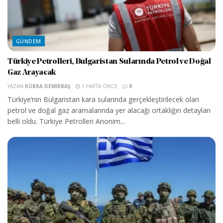
GÜNDEM
Türkiye Petrolleri, Bulgaristan Sularında Petrol ve Doğal
Gaz Arayacak
YAZAN
KÜBRA DEMIRBAŞ
1 HAFTA ÖNCE
0
Türkiye’nin Bulgaristan kara sularında gerçekleştirilecek olan
petrol ve doğal gaz aramalarında yer alacağı ortaklığın detayları
belli oldu. Türkiye Petrolleri Anonim...