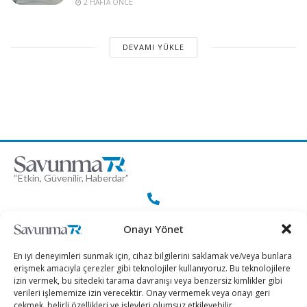
2 HAFTA ÖNCE
DEVAMI YÜKLE
“Etkin, Güvenilir, Haberdar”
+90 530 308 17 96
Onayı Yönet
En iyi deneyimleri sunmak için, cihaz bilgilerini saklamak ve/veya bunlara
iletisim@savunmatr.com
erişmek amacıyla çerezler gibi teknolojiler kullanıyoruz. Bu teknolojilere
izin vermek, bu sitedeki tarama davranışı veya benzersiz kimlikler gibi
verileri işlememize izin verecektir. Onay vermemek veya onayı geri
çekmek, belirli özellikleri ve işlevleri olumsuz etkileyebilir.