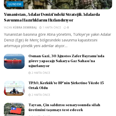
GÜNDEM
Yunanistan, Adalar Denizi’ndeki Stratejik Adalarda
Savunma Hazırlıklarını Hızlandırıyor
YAZAN
KÜBRA DEMIRBAŞ
1 HAFTA ÖNCE
0
Yunanistan basınına göre Atina yönetimi, Türkiye'ye yakın Adalar
Denizi (Ege) ile Meriç bölgesindeki savunma kapasitesini
artırmaya yönelik yeni adımlar atıyor....
Osman Gazi, 30 Ağustos Zafer Bayramı’nda
görev yapacağı Sakarya Gaz Sahası’na
uğurlanıyor
2 HAFTA ÖNCE
TPAO, Kerkük’te BP’nin Şirketine Yüzde 15
Ortak Oldu
2 HAFTA ÖNCE
Tayvan, Çin saldırısı senaryosunda silah
üretimini taşımayı test edecek