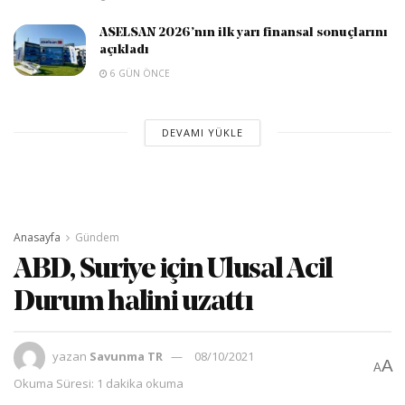
ASELSAN 2026’nın ilk yarı finansal sonuçlarını
açıkladı
6 GÜN ÖNCE
DEVAMI YÜKLE
Anasayfa
Gündem
ABD, Suriye için Ulusal Acil
Durum halini uzattı
yazan
Savunma TR
08/10/2021
A
A
Okuma Süresi: 1 dakika okuma