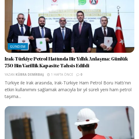
GÜNDEM
Irak-Türkiye Petrol Hattında Bir Yıllık Anlaşma: Günlük
750 Bin Varillik Kapasite Tahsis Edildi
YAZAN
KÜBRA DEMIRBAŞ
1 HAFTA ÖNCE
0
Türkiye ile Irak arasında, Irak-Türkiye Ham Petrol Boru Hattı'nın
etkin kullanımını sağlamak amacıyla bir yıl süreli yeni ham petrol
taşıma...