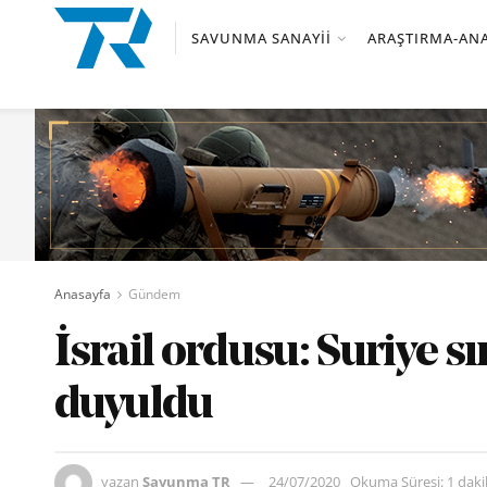
SAVUNMA SANAYII
ARAŞTIRMA-ANA
Anasayfa
Gündem
İsrail ordusu: Suriye s
duyuldu
yazan
Savunma TR
24/07/2020
Okuma Süresi: 1 dak