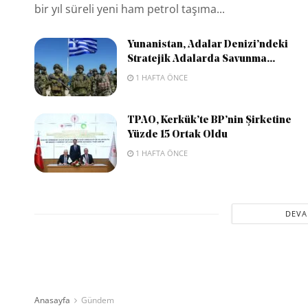
bir yıl süreli yeni ham petrol taşıma...
Yunanistan, Adalar Denizi’ndeki
Stratejik Adalarda Savunma...
1 HAFTA ÖNCE
TPAO, Kerkük’te BP’nin Şirketine
Yüzde 15 Ortak Oldu
1 HAFTA ÖNCE
DEVA
Anasayfa
Gündem