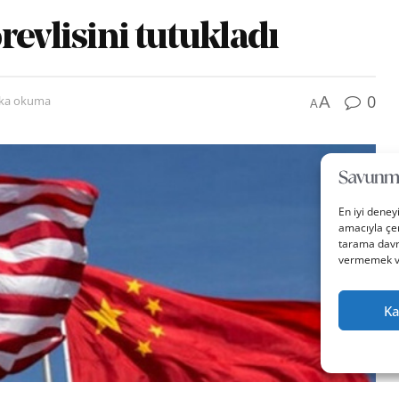
revlisini tutukladı
0
A
ika okuma
A
En iyi deney
amacıyla çer
tarama davra
vermemek vey
Ka