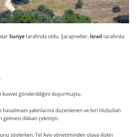
alar
Suriye
tarafında oldu. Şarapneller,
İsrail
tarafında
.
iye kuvvet gönderildiğini duyurmuştu.
n havalimanı yakınlarına düzenlenen ve biri Hizbullah
 gelmesi dikkati çekmişti.
ğunu söylerken, Tel Aviv yönetiminden olaya ilişkin