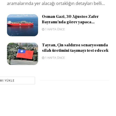
aramalarında yer alacağı ortaklığın detayları belli...
Osman Gazi, 30 Ağustos Zafer
Bayramı’nda görev yapaca...
1 HAFTA ÖNCE
Tayvan, Çin saldırısı senaryosunda
silah üretimini taşımayı test edecek
1 HAFTA ÖNCE
MI YÜKLE