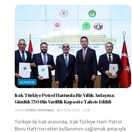
GÜNDEM
Irak-Türkiye Petrol Hattında Bir Yıllık Anlaşma:
Günlük 750 Bin Varillik Kapasite Tahsis Edildi
YAZAN
KÜBRA DEMIRBAŞ
6 GÜN ÖNCE
0
Türkiye ile Irak arasında, Irak-Türkiye Ham Petrol
Boru Hattı'nın etkin kullanımını sağlamak amacıyla