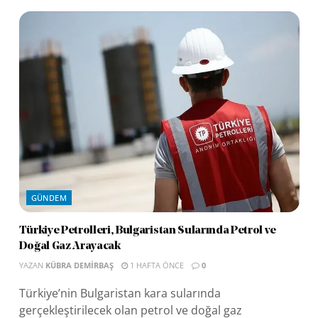
GÜNDEM
Türkiye Petrolleri, Bulgaristan Sularında Petrol ve
Doğal Gaz Arayacak
YAZAN
KÜBRA DEMIRBAŞ
1 HAFTA ÖNCE
0
Türkiye’nin Bulgaristan kara sularında
gerçekleştirilecek olan petrol ve doğal gaz