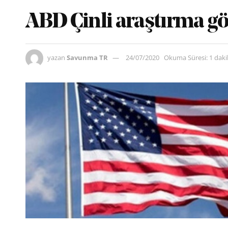
ABD Çinli araştırma gö
yazan
Savunma TR
24/07/2020
Okuma Süresi: 1 dak