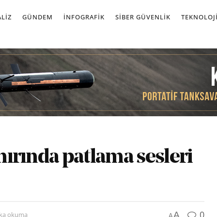
LIZ
GÜNDEM
İNFOGRAFIK
SIBER GÜVENLIK
TEKNOLOJ
ınırında patlama sesleri
0
A
ika okuma
A