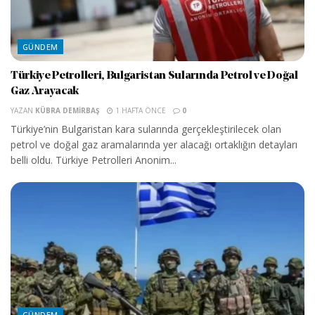
GÜNDEM
Türkiye Petrolleri, Bulgaristan Sularında Petrol ve Doğal
Gaz Arayacak
YAZAN
KÜBRA DEMIRBAŞ
1 HAFTA ÖNCE
0
Türkiye’nin Bulgaristan kara sularında gerçekleştirilecek olan
petrol ve doğal gaz aramalarında yer alacağı ortaklığın detayları
belli oldu. Türkiye Petrolleri Anonim...
GÜNDEM