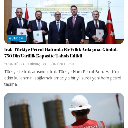
GÜNDEM
Irak-Türkiye Petrol Hattında Bir Yıllık Anlaşma: Günlük
750 Bin Varillik Kapasite Tahsis Edildi
YAZAN
KÜBRA DEMIRBAŞ
6 GÜN ÖNCE
0
Türkiye ile Irak arasında, Irak-Türkiye Ham Petrol Boru Hattı'nın
etkin kullanımını sağlamak amacıyla bir yıl süreli yeni ham petrol
taşıma...