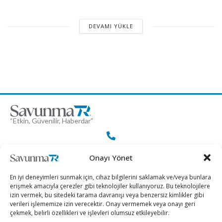
DEVAMI YÜKLE
“Etkin, Güvenilir, Haberdar”
+90 530 308 17 96
Onayı Yönet
En iyi deneyimleri sunmak için, cihaz bilgilerini saklamak ve/veya bunlara
iletisim@savunmatr.com
erişmek amacıyla çerezler gibi teknolojiler kullanıyoruz. Bu teknolojilere
izin vermek, bu sitedeki tarama davranışı veya benzersiz kimlikler gibi
verileri işlememize izin verecektir. Onay vermemek veya onayı geri
çekmek, belirli özellikleri ve işlevleri olumsuz etkileyebilir.