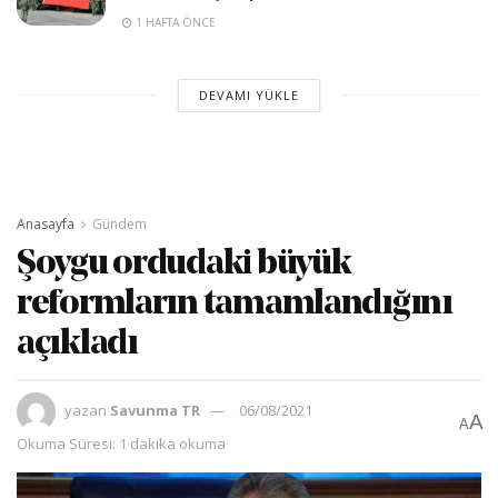
1 HAFTA ÖNCE
DEVAMI YÜKLE
Anasayfa
Gündem
Şoygu ordudaki büyük
reformların tamamlandığını
açıkladı
yazan
Savunma TR
06/08/2021
A
A
Okuma Süresi: 1 dakika okuma