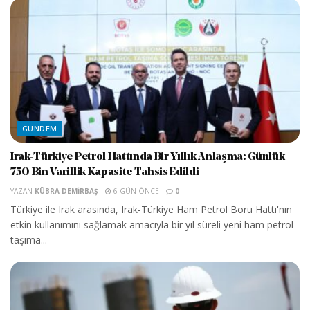
GÜNDEM
Irak-Türkiye Petrol Hattında Bir Yıllık Anlaşma: Günlük
750 Bin Varillik Kapasite Tahsis Edildi
YAZAN
KÜBRA DEMIRBAŞ
6 GÜN ÖNCE
0
Türkiye ile Irak arasında, Irak-Türkiye Ham Petrol Boru Hattı'nın
etkin kullanımını sağlamak amacıyla bir yıl süreli yeni ham petrol
taşıma...