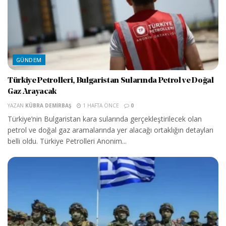
GÜNDEM
Türkiye Petrolleri, Bulgaristan Sularında Petrol ve Doğal
Gaz Arayacak
YAZAN
KÜBRA DEMIRBAŞ
1 HAFTA ÖNCE
0
Türkiye’nin Bulgaristan kara sularında gerçekleştirilecek olan
petrol ve doğal gaz aramalarında yer alacağı ortaklığın detayları
belli oldu. Türkiye Petrolleri Anonim...