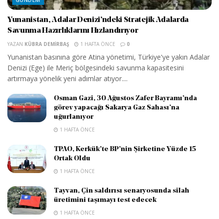
Yunanistan, Adalar Denizi’ndeki Stratejik Adalarda
Savunma Hazırlıklarını Hızlandırıyor
YAZAN
KÜBRA DEMIRBAŞ
1 HAFTA ÖNCE
0
Yunanistan basınına göre Atina yönetimi, Türkiye'ye yakın Adalar
Denizi (Ege) ile Meriç bölgesindeki savunma kapasitesini
artırmaya yönelik yeni adımlar atıyor....
Osman Gazi, 30 Ağustos Zafer Bayramı’nda
görev yapacağı Sakarya Gaz Sahası’na
uğurlanıyor
1 HAFTA ÖNCE
TPAO, Kerkük’te BP’nin Şirketine Yüzde 15
Ortak Oldu
1 HAFTA ÖNCE
Tayvan, Çin saldırısı senaryosunda silah
üretimini taşımayı test edecek
1 HAFTA ÖNCE