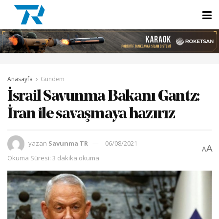
Anasayfa
Gündem
İsrail Savunma Bakanı Gantz:
İran ile savaşmaya hazırız
yazan
Savunma TR
06/08/2021
A
A
Okuma Süresi: 3 dakika okuma