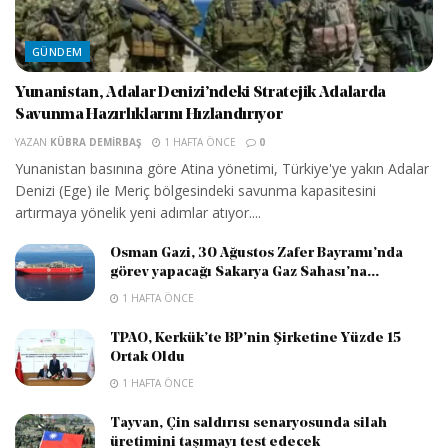
GÜNDEM
Yunanistan, Adalar Denizi’ndeki Stratejik Adalarda
Savunma Hazırlıklarını Hızlandırıyor
YAZAN
KÜBRA DEMIRBAŞ
1 HAFTA ÖNCE
0
Yunanistan basınına göre Atina yönetimi, Türkiye'ye yakın Adalar
Denizi (Ege) ile Meriç bölgesindeki savunma kapasitesini
artırmaya yönelik yeni adımlar atıyor....
Osman Gazi, 30 Ağustos Zafer Bayramı’nda
görev yapacağı Sakarya Gaz Sahası’na...
1 HAFTA ÖNCE
TPAO, Kerkük’te BP’nin Şirketine Yüzde 15
Ortak Oldu
1 HAFTA ÖNCE
Tayvan, Çin saldırısı senaryosunda silah
üretimini taşımayı test edecek