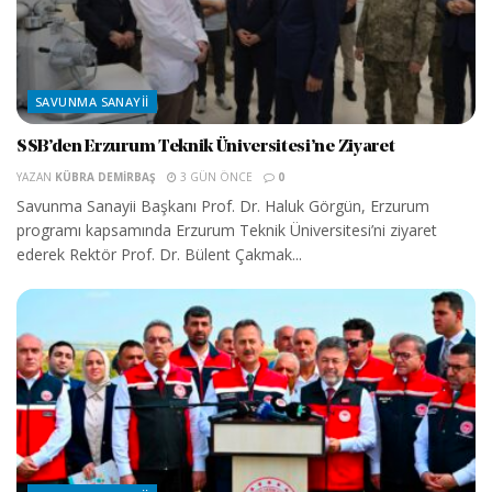
SAVUNMA SANAYII
SSB’den Erzurum Teknik Üniversitesi’ne Ziyaret
YAZAN
KÜBRA DEMIRBAŞ
3 GÜN ÖNCE
0
Savunma Sanayii Başkanı Prof. Dr. Haluk Görgün, Erzurum
programı kapsamında Erzurum Teknik Üniversitesi’ni ziyaret
ederek Rektör Prof. Dr. Bülent Çakmak...