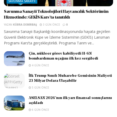
SAVUNMA SANAYII
Savunma Sanayii Teknolojileri Hayvancılık Sektörünün
Hizmetinde: GEKİS Kars’ta tanıtıldı
YAZAN
KÜBRA DEMIRBAŞ
3 GÜN ÖNCE
0
Savunma Sanayii Başkanlığı koordinasyonunda hayata geçirilen
Güvenli Elektronik Küpe ve İzleme Sistemi’nin (GEKİS) Lansman
Programı Kars’ta gerçekleştirildi. Programa Tarım ve...
Çin, nükleer görev kabiliyetli H-6N
bombardıman uçağını ilk kez sergiledi
4 GÜN ÖNCE
İlk Trump Sınıfı Muharebe Gemisinin Maliyeti
23 Milyar Dolara Ulaşabilir
5 GÜN ÖNCE
ASELSAN 2026’nın ilk yarı finansal sonuçlarını
açıkladı
6 GÜN ÖNCE