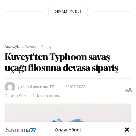
DEVAMI YÜKLE
Anasayfa
Savunma Sanayii
Kuveyt’ten Typhoon savaş
uçağı filosuna devasa sipariş
yazan
Savunma TR
22/07/2022
A
A
Okuma Süresi: 2 dakika okuma
Onayı Yönet