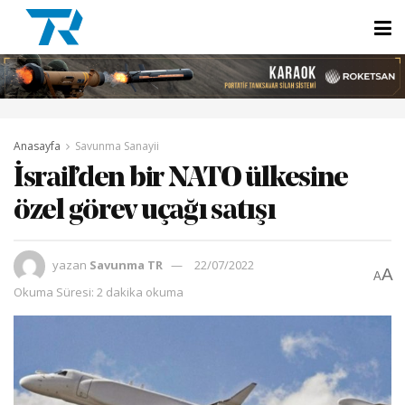
Anasayfa
Savunma Sanayii
İsrail’den bir NATO ülkesine
özel görev uçağı satışı
yazan
Savunma TR
22/07/2022
A
A
Okuma Süresi: 2 dakika okuma