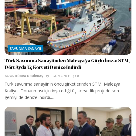
SAVUNMA SANAYII
Türk Savunma Sanayiinden Malezya’ya Güçlü İmza: STM,
Dört Ayda Üç Korveti Denize İndirdi
YAZAN
KÜBRA DEMIRBAŞ
1 GÜN ÖNCE
0
Türk savunma sanayiinin öncü şirketlerinden STM, Malezya
Kraliyet Donanması için inşa ettiği üç korvetlik projede son
gemiyi de denize indirdi....