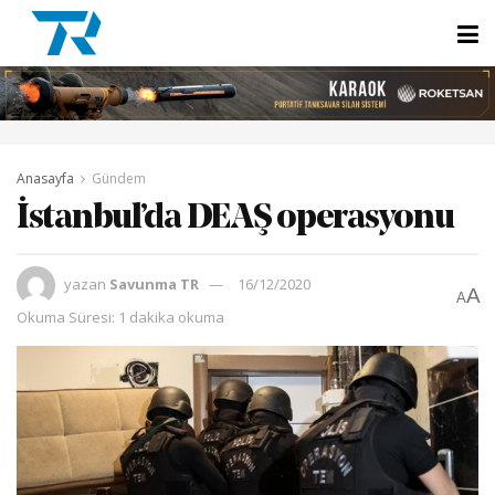
Anasayfa
Gündem
İstanbul’da DEAŞ operasyonu
yazan
Savunma TR
16/12/2020
A
A
Okuma Süresi: 1 dakika okuma