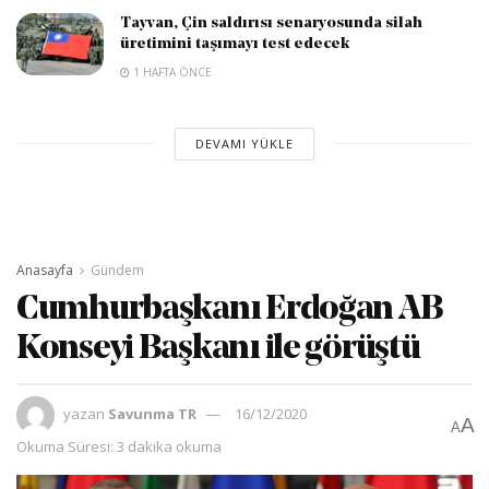
Tayvan, Çin saldırısı senaryosunda silah
üretimini taşımayı test edecek
1 HAFTA ÖNCE
DEVAMI YÜKLE
Anasayfa
Gündem
Cumhurbaşkanı Erdoğan AB
Konseyi Başkanı ile görüştü
yazan
Savunma TR
16/12/2020
A
A
Okuma Süresi: 3 dakika okuma