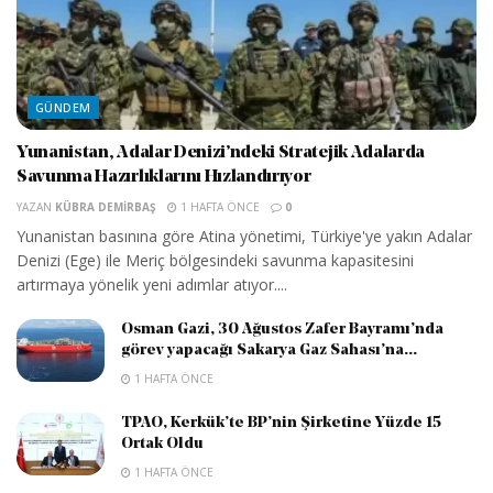
GÜNDEM
Yunanistan, Adalar Denizi’ndeki Stratejik Adalarda
Savunma Hazırlıklarını Hızlandırıyor
YAZAN
KÜBRA DEMIRBAŞ
1 HAFTA ÖNCE
0
Yunanistan basınına göre Atina yönetimi, Türkiye'ye yakın Adalar
Denizi (Ege) ile Meriç bölgesindeki savunma kapasitesini
artırmaya yönelik yeni adımlar atıyor....
Osman Gazi, 30 Ağustos Zafer Bayramı’nda
görev yapacağı Sakarya Gaz Sahası’na...
1 HAFTA ÖNCE
TPAO, Kerkük’te BP’nin Şirketine Yüzde 15
Ortak Oldu
1 HAFTA ÖNCE