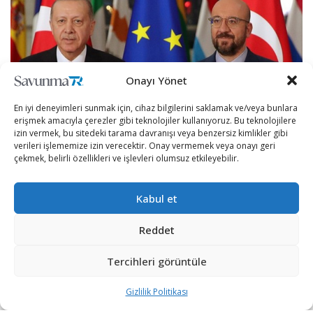
Onayı Yönet
En iyi deneyimleri sunmak için, cihaz bilgilerini saklamak ve/veya bunlara
erişmek amacıyla çerezler gibi teknolojiler kullanıyoruz. Bu teknolojilere
izin vermek, bu sitedeki tarama davranışı veya benzersiz kimlikler gibi
verileri işlememize izin verecektir. Onay vermemek veya onayı geri
çekmek, belirli özellikleri ve işlevleri olumsuz etkileyebilir.
Türkiye Cumhurbaşkanı Recep Tayyip Erdoğan, Avrupa
Kabul et
Birliği (AB) Konseyi Başkanı Charles Michel ile telefonda
görüştü.
Reddet
Cumhurbaşkanlığı İletişim Başkanlığından yapılan
Tercihleri görüntüle
açıklamaya göre, AB Konseyi Başkanı Michel, AB
Zirvesi’ne ilişkin bilgi vermek ve fikir alışverişinde
Gizlilik Politikası
bulunmak üzere Cumhurbaşkanı Erdoğan’ı aradı.