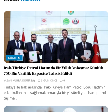
GÜNDEM
Irak-Türkiye Petrol Hattında Bir Yıllık Anlaşma: Günlük
750 Bin Varillik Kapasite Tahsis Edildi
YAZAN
KÜBRA DEMIRBAŞ
6 GÜN ÖNCE
0
Türkiye ile Irak arasında, Irak-Türkiye Ham Petrol Boru Hattı'nın
etkin kullanımını sağlamak amacıyla bir yıl süreli yeni ham petrol
taşıma...