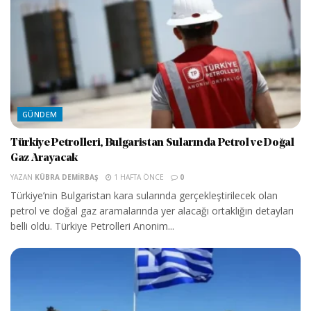
GÜNDEM
Türkiye Petrolleri, Bulgaristan Sularında Petrol ve Doğal
Gaz Arayacak
YAZAN
KÜBRA DEMIRBAŞ
1 HAFTA ÖNCE
0
Türkiye’nin Bulgaristan kara sularında gerçekleştirilecek olan
petrol ve doğal gaz aramalarında yer alacağı ortaklığın detayları
belli oldu. Türkiye Petrolleri Anonim...