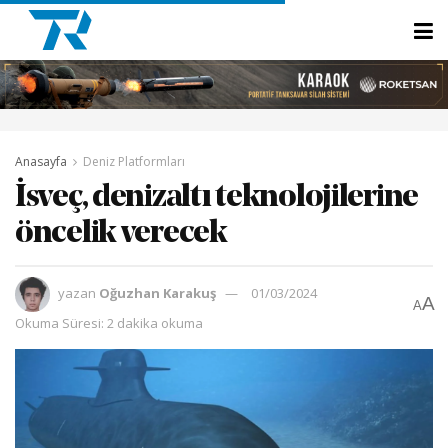
Anasayfa
Deniz Platformları
İsveç, denizaltı teknolojilerine
öncelik verecek
yazan
Oğuzhan Karakuş
01/03/2024
A
A
Okuma Süresi: 2 dakika okuma