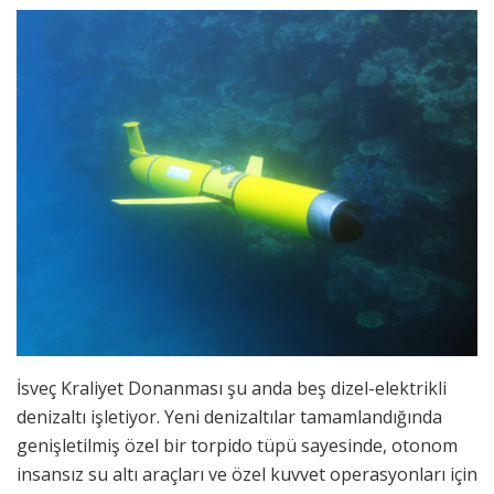
İsveç Kraliyet Donanması şu anda beş dizel-elektrikli
denizaltı işletiyor. Yeni denizaltılar tamamlandığında
genişletilmiş özel bir torpido tüpü sayesinde, otonom
insansız su altı araçları ve özel kuvvet operasyonları için