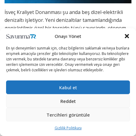
İsveç Kraliyet Donanması şu anda beş dizel-elektrikli
denizaltı işletiyor. Yeni denizaltılar tamamlandığında
genişletilmiş özel bir torpido tüpü sayesinde, otonom
insansız su altı araçları ve özel kuvvet operasyonları için
Onayı Yönet
özel kuvvet personellerini serbest bırakma olanağı
En iyi deneyimleri sunmak için, cihaz bilgilerini saklamak ve/veya bunlara
sunacak.
erişmek amacıyla çerezler gibi teknolojiler kullanıyoruz. Bu teknolojilere
izin vermek, bu sitedeki tarama davranışı veya benzersiz kimlikler gibi
İsveç Savunma Bakanlığı, İsveç Donanması’nın
verileri işlememize izin verecektir. Onay vermemek veya onayı geri
çekmek, belirli özellikleri ve işlevleri olumsuz etkileyebilir.
mayın karşı tedbirleri (MCM) ihtiyaçlarını karşılamak için
hafif, otonom su altı araçlarının satın alınmasıyla da
Kabul et
ilgileniyor. Öngörülen su altı araçlarının yaklaşık 14
milyon dolara mal olacağı ve sert şişme botlara binen
Reddet
mürettebatın idare edebileceği kadar hafif olacağı
belirtiliyor.
Tercihleri görüntüle
Gizlilik Politikası