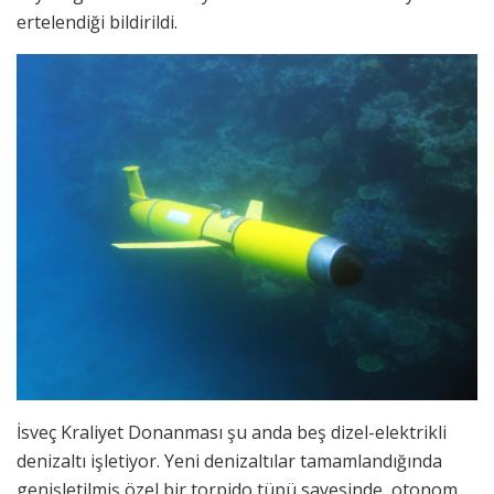
ertelendiği bildirildi.
İsveç Kraliyet Donanması şu anda beş dizel-elektrikli
denizaltı işletiyor. Yeni denizaltılar tamamlandığında
genişletilmiş özel bir torpido tüpü sayesinde, otonom