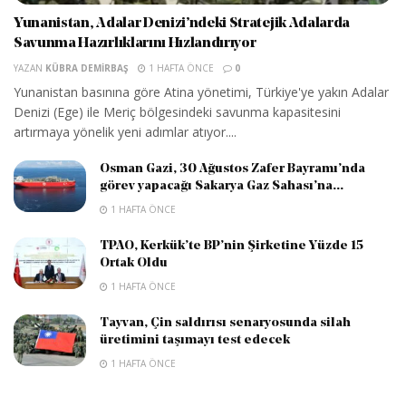
Yunanistan, Adalar Denizi’ndeki Stratejik Adalarda
Savunma Hazırlıklarını Hızlandırıyor
YAZAN
KÜBRA DEMIRBAŞ
1 HAFTA ÖNCE
0
Yunanistan basınına göre Atina yönetimi, Türkiye'ye yakın Adalar
Denizi (Ege) ile Meriç bölgesindeki savunma kapasitesini
artırmaya yönelik yeni adımlar atıyor....
Osman Gazi, 30 Ağustos Zafer Bayramı’nda
görev yapacağı Sakarya Gaz Sahası’na...
1 HAFTA ÖNCE
TPAO, Kerkük’te BP’nin Şirketine Yüzde 15
Ortak Oldu
1 HAFTA ÖNCE
Tayvan, Çin saldırısı senaryosunda silah
üretimini taşımayı test edecek
1 HAFTA ÖNCE