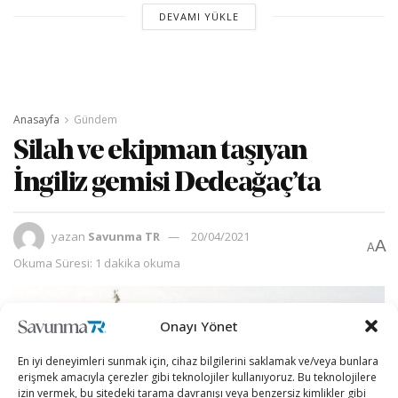
DEVAMI YÜKLE
Anasayfa
Gündem
Silah ve ekipman taşıyan
İngiliz gemisi Dedeağaç’ta
yazan
Savunma TR
20/04/2021
A
A
Okuma Süresi: 1 dakika okuma
Onayı Yönet
En iyi deneyimleri sunmak için, cihaz bilgilerini saklamak ve/veya bunlara
erişmek amacıyla çerezler gibi teknolojiler kullanıyoruz. Bu teknolojilere
izin vermek, bu sitedeki tarama davranışı veya benzersiz kimlikler gibi