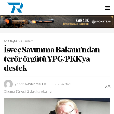
Anasayfa
Gündem
İsveç Savunma Bakanı’ndan
terör örgütü YPG/PKK’ya
destek
yazan
Savunma TR
20/04/2021
A
A
Okuma Süresi: 2 dakika okuma