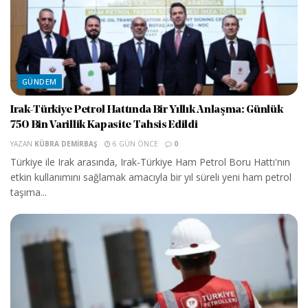
GÜNDEM
Irak-Türkiye Petrol Hattında Bir Yıllık Anlaşma: Günlük
750 Bin Varillik Kapasite Tahsis Edildi
YAZAN
KÜBRA DEMIRBAŞ
6 GÜN ÖNCE
0
Türkiye ile Irak arasında, Irak-Türkiye Ham Petrol Boru Hattı'nın
etkin kullanımını sağlamak amacıyla bir yıl süreli yeni ham petrol
taşıma...