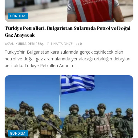
GÜNDEM
Türkiye Petrolleri, Bulgaristan Sularında Petrol ve Doğal
Gaz Arayacak
YAZAN
KÜBRA DEMIRBAŞ
1 HAFTA ÖNCE
0
Türkiye’nin Bulgaristan kara sularında gerçekleştirilecek olan
petrol ve doğal gaz aramalarında yer alacağı ortaklığın detayları
belli oldu. Türkiye Petrolleri Anonim...
GÜNDEM