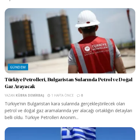
GÜNDEM
Türkiye Petrolleri, Bulgaristan Sularında Petrol ve Doğal
Gaz Arayacak
YAZAN
KÜBRA DEMIRBAŞ
1 HAFTA ÖNCE
0
Türkiye’nin Bulgaristan kara sularında gerçekleştirilecek olan
petrol ve doğal gaz aramalarında yer alacağı ortaklığın detayları
belli oldu. Türkiye Petrolleri Anonim...