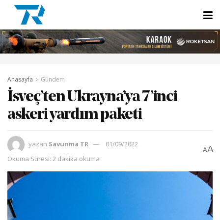
Anasayfa
Gündem
İsveç’ten Ukrayna’ya 7’inci
askeri yardım paketi
yazan
Savunma TR
01/09/2022
A
A
Okuma Süresi: 2 dakika okuma