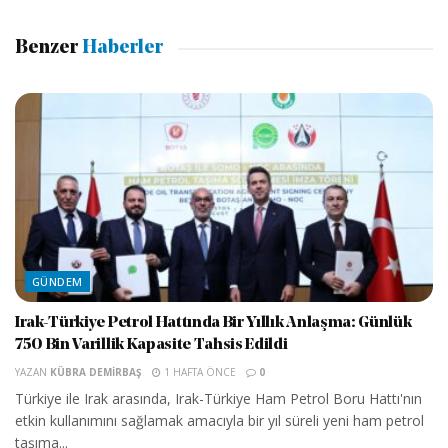
Benzer
Haberler
GÜNDEM
Irak-Türkiye Petrol Hattında Bir Yıllık Anlaşma: Günlük
750 Bin Varillik Kapasite Tahsis Edildi
YAZAN
KÜBRA DEMIRBAŞ
1 HAFTA ÖNCE
0
Türkiye ile Irak arasında, Irak-Türkiye Ham Petrol Boru Hattı'nın
etkin kullanımını sağlamak amacıyla bir yıl süreli yeni ham petrol
taşıma...