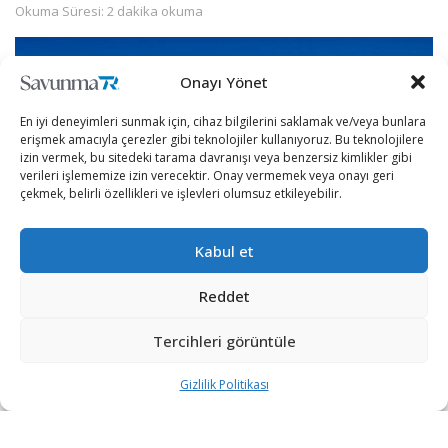
Okuma Süresi: 2 dakika okuma
Onayı Yönet
En iyi deneyimleri sunmak için, cihaz bilgilerini saklamak ve/veya bunlara
erişmek amacıyla çerezler gibi teknolojiler kullanıyoruz. Bu teknolojilere
izin vermek, bu sitedeki tarama davranışı veya benzersiz kimlikler gibi
verileri işlememize izin verecektir. Onay vermemek veya onayı geri
çekmek, belirli özellikleri ve işlevleri olumsuz etkileyebilir.
Kabul et
Reddet
Tayvan, son zamanlarda artan Çin tehdidine karşı
istihbarat, keşif ve gözetleme yeteneklerini geliştiriyor.
Tercihleri görüntüle
Taiwan News tarafından yapılan haberde, Tayvan’ın ABD
Gizlilik Politikası
ile 4 adet MQ-9B SeaGuardian İHA tedariki için 500 milyon
dolarlık anlaşma imzaladığı ifade edildi.