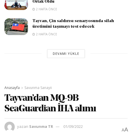
Ortak Oldu
2 HAFTA ÖNCE
Tayvan, Çin saldırısı senaryosunda silah
üretimini taşımayı test edecek
2 HAFTA ÖNCE
DEVAMI YÜKLE
Anasayfa
Savunma Sanayii
Tayvan’dan MQ-9B
SeaGuardian İHA alımı
yazan
Savunma TR
01/09/2022
A
A