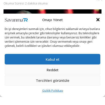
Okuma Süresi: 2 dakika okuma
Onayı Yönet
En iyi deneyimleri sunmak için, cihaz bilgilerini saklamak ve/veya bunlara
erişmek amacıyla çerezler gibi teknolojiler kullanıyoruz. Bu teknolojilere
izin vermek, bu sitedeki tarama davranışı veya benzersiz kimlikler gibi
verileri işlememize izin verecektir. Onay vermemek veya onayı geri
çekmek, belirli özellikleri ve işlevleri olumsuz etkileyebilir.
Kabul et
Reddet
Cumhurbaşkanı Erdoğan, Angola, Togo ve Nijerya
ziyaretleri öncesinde düzenlediği basın toplantısında gelen
Tercihleri görüntüle
soruları cevaplandırdı.
Gizlilik Politikası
Cumhurbaşkanı Erdoğan, ABD’nin F-16 savaş uçaklarını
teklif etmesi ve Türkiye’nin buna karşı adımlarına ilişkin