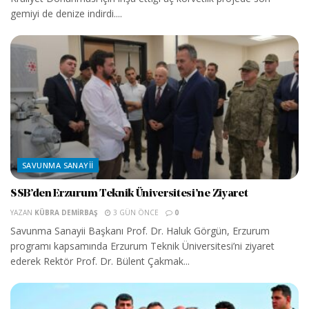
gemiyi de denize indirdi....
SAVUNMA SANAYII
SSB’den Erzurum Teknik Üniversitesi’ne Ziyaret
YAZAN
KÜBRA DEMIRBAŞ
3 GÜN ÖNCE
0
Savunma Sanayii Başkanı Prof. Dr. Haluk Görgün, Erzurum
programı kapsamında Erzurum Teknik Üniversitesi’ni ziyaret
ederek Rektör Prof. Dr. Bülent Çakmak...