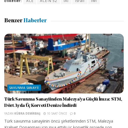
Etiketler:
ACE
ACE-N 52
IAI
İsrail
IWI
Benzer
Haberler
SAVUNMA SANAYII
Türk Savunma Sanayiinden Malezya’ya Güçlü İmza: STM,
Dört Ayda Üç Korveti Denize İndirdi
YAZAN
KÜBRA DEMIRBAŞ
10 SAAT ÖNCE
0
Türk savunma sanayiinin öncü şirketlerinden STM, Malezya
Kraliyet Donanması için inşa ettiği üç korvetlik projede son