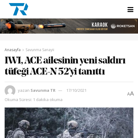
Anasayfa
Savunma Sanayii
IWI, ACE ailesinin yeni saldırı
tüfeği ACE-N 52’yi tanıttı
yazan
Savunma TR
17/10/2021
A
A
Okuma Süresi: 1 dakika okuma