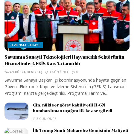
SAVUNMA SANAYII
Savunma Sanayii Teknolojileri Hayvancılık Sektörünün
Hizmetinde: GEKİS Kars’ta tanıtıldı
YAZAN
KÜBRA DEMIRBAŞ
3 GÜN ÖNCE
0
Savunma Sanayii Başkanlığı koordinasyonunda hayata geçirilen
Güvenli Elektronik Küpe ve İzleme Sistemi’nin (GEKİS) Lansman
Programı Kars’ta gerçekleştirildi. Programa Tarım ve...
Çin, nükleer görev kabiliyetli H-6N
bombardıman uçağını ilk kez sergiledi
3 GÜN ÖNCE
İlk Trump Sınıfı Muharebe Gemisinin Maliyeti