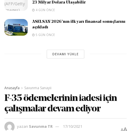
23 Milyar Dolara Ulaşabilir
4 GÜN ÖNCE
ASELSAN 2026’nın ilk yarı finansal sonuçlarını
açıkladı
5 GÜN ÖNCE
DEVAMI YÜKLE
Anasayfa
Savunma Sanayii
F-35 ödemelerinin iadesi için
çalışmalar devam ediyor
yazan
Savunma TR
17/10/2021
A
A