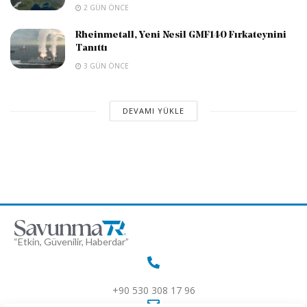
2 GÜN ÖNCE
Rheinmetall, Yeni Nesil GMF140 Fırkateynini
Tanıttı
3 GÜN ÖNCE
DEVAMI YÜKLE
“Etkin, Güvenilir, Haberdar”
+90 530 308 17 96