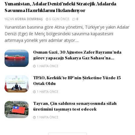
Yunanistan, Adalar Denizi’ndeki Stratejik Adalarda
Savunma Hazırlıklarını Hızlandırıyor
YAZAN
KÜBRA DEMIRBAŞ
6 GÜN ÖNCE
0
Yunanistan basınına göre Atina yönetimi, Türkiye'ye yakın Adalar
Denizi (Ege) ile Meriç bölgesindeki savunma kapasitesini
artırmaya yönelik yeni adımlar atıyor....
Osman Gazi, 30 Ağustos Zafer Bayramı’nda
görev yapacağı Sakarya Gaz Sahası’na...
1 HAFTA ÖNCE
TPAO, Kerkük’te BP’nin Şirketine Yüzde 15
Ortak Oldu
1 HAFTA ÖNCE
Tayvan, Çin saldırısı senaryosunda silah
üretimini taşımayı test edecek
1 HAFTA ÖNCE