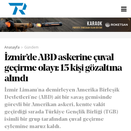
Anasayfa
Gündem
İzmir’de ABD askerine çuval
geçirme olayı: 15 kişi gözaltına
alındı
İzmir Limanı'na demirleyen Amerika Birleşik
Devletleri'ne (ABD) ait bir savaş gemisinde
görevli bir Amerikan askeri, kentte vakit
geçirdiği sırada Türkiye Gençlik Birliği (TGB)
isimli bir grup tarafından çuval geçirme
eylemine maruz kaldı.