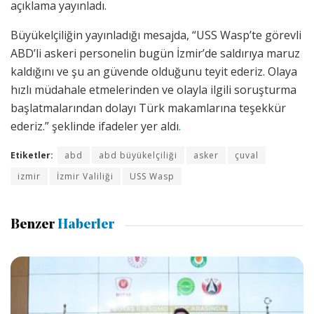
açıklama yayınladı.
Büyükelçiliğin yayınladığı mesajda, “USS Wasp’te görevli
ABD’li askeri personelin bugün İzmir’de saldırıya maruz
kaldığını ve şu an güvende olduğunu teyit ederiz. Olaya
hızlı müdahale etmelerinden ve olayla ilgili soruşturma
başlatmalarından dolayı Türk makamlarına teşekkür
ederiz.” şeklinde ifadeler yer aldı
.
Etiketler:
abd
abd büyükelçiliği
asker
çuval
izmir
İzmir Valiliği
USS Wasp
Benzer
Haberler