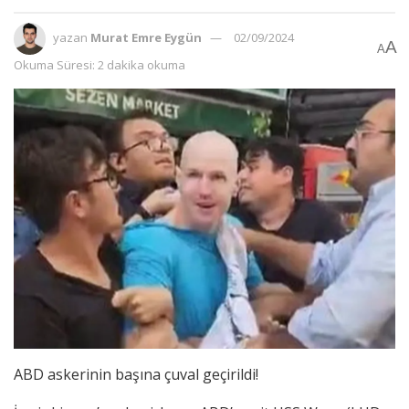
yazan
Murat Emre Eygün
02/09/2024
A
A
Okuma Süresi: 2 dakika okuma
ABD askerinin başına çuval geçirildi!