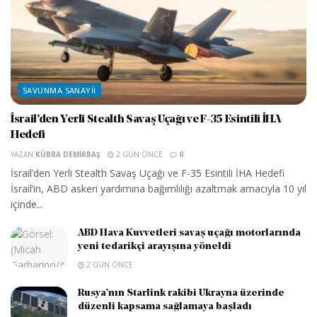
SAVUNMA SANAYII
İsrail’den Yerli Stealth Savaş Uçağı ve F-35 Esintili İHA
Hedefi
YAZAN
KÜBRA DEMIRBAŞ
2 GÜN ÖNCE
0
İsrail’den Yerli Stealth Savaş Uçağı ve F-35 Esintili İHA Hedefi
İsrail’in, ABD askeri yardımına bağımlılığı azaltmak amacıyla 10 yıl
içinde...
ABD Hava Kuvvetleri savaş uçağı motorlarında
yeni tedarikçi arayışına yöneldi
2 GÜN ÖNCE
Rusya’nın Starlink rakibi Ukrayna üzerinde
düzenli kapsama sağlamaya başladı