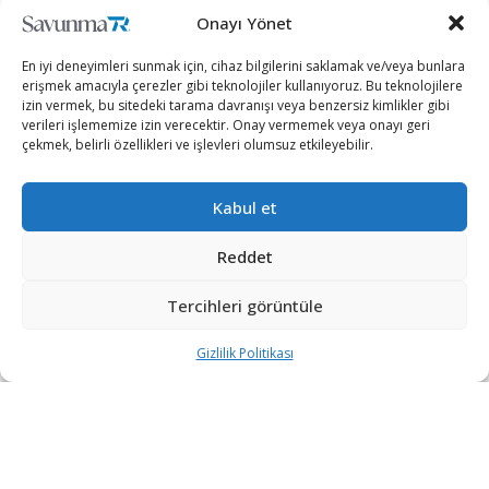
Onayı Yönet
iletisim@savunmatr.com
En iyi deneyimleri sunmak için, cihaz bilgilerini saklamak ve/veya bunlara
erişmek amacıyla çerezler gibi teknolojiler kullanıyoruz. Bu teknolojilere
izin vermek, bu sitedeki tarama davranışı veya benzersiz kimlikler gibi
verileri işlememize izin verecektir. Onay vermemek veya onayı geri
2026 © Savunma TR. Tüm Hakları Saklıdır.
çekmek, belirli özellikleri ve işlevleri olumsuz etkileyebilir.
Savunma Sanayii
Kategoriler
SavunmaTR
Kabul et
Hava Platformları
Siber Güvenlik
Hakkımızda
Kara Platformları
Teknoloji
Kariyer
Reddet
Deniz Platformları
Röportajlar
Gizlilik Politikası
Tercihleri görüntüle
İnsansız Sistemler
Politika
Künye
Silah Sistemleri
Dosya Haber
İletişim
Gizlilik Politikası
Radar ve
Rapor & İnfografik
Elektronik Harp
SavunmaTR Plus
Sistemleri
Hava Savunma
Sistemleri