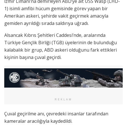
İzmir Limanı’na demirleyen ABD’ye ait USS Wasp (LHD-
1) isimli amfibi hücum gemisinde görev yapan bir
Amerikan askeri, şehirde vakit geçirmek amacıyla
gemiden ayrıldığı sırada saldırıya uğradı.
Alsancak Kıbrıs Şehitleri Caddesi’nde, aralarında
Türkiye Gençlik Birliği (TGB) üyelerinin de bulunduğu
kalabalık bir grup, ABD askeri olduğunu fark ettikleri
kişinin başına çuval geçirdi.
REKLAM
Çuval geçirilme anı, çevredeki insanlar tarafından
kameralar aracılığıyla kaydedildi.