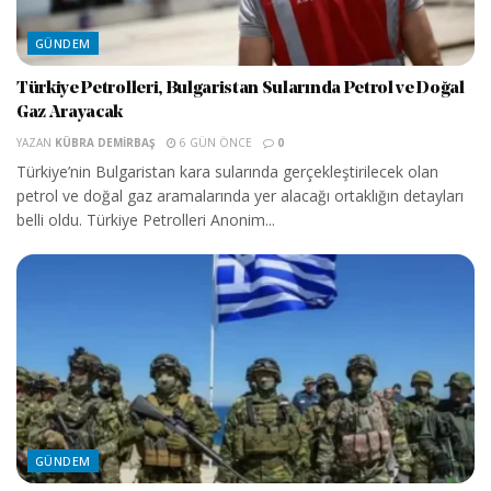
GÜNDEM
Türkiye Petrolleri, Bulgaristan Sularında Petrol ve Doğal
Gaz Arayacak
YAZAN
KÜBRA DEMIRBAŞ
6 GÜN ÖNCE
0
Türkiye’nin Bulgaristan kara sularında gerçekleştirilecek olan
petrol ve doğal gaz aramalarında yer alacağı ortaklığın detayları
belli oldu. Türkiye Petrolleri Anonim...
GÜNDEM