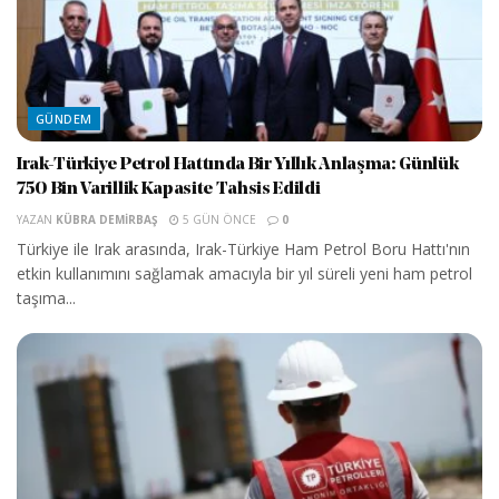
GÜNDEM
Irak-Türkiye Petrol Hattında Bir Yıllık Anlaşma: Günlük
750 Bin Varillik Kapasite Tahsis Edildi
YAZAN
KÜBRA DEMIRBAŞ
5 GÜN ÖNCE
0
Türkiye ile Irak arasında, Irak-Türkiye Ham Petrol Boru Hattı'nın
etkin kullanımını sağlamak amacıyla bir yıl süreli yeni ham petrol
taşıma...