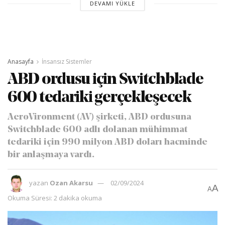
DEVAMI YÜKLE
Anasayfa
İnsansız Sistemler
ABD ordusu için Switchblade
600 tedariki gerçekleşecek
AeroVironment (AV) şirketi, ABD ordusuna
Switchblade 600 adlı dolanan mühimmat
tedariki için 990 milyon ABD doları hacminde
bir anlaşmaya vardı.
yazan
Ozan Akarsu
02/09/2024
A
A
Okuma Süresi: 2 dakika okuma