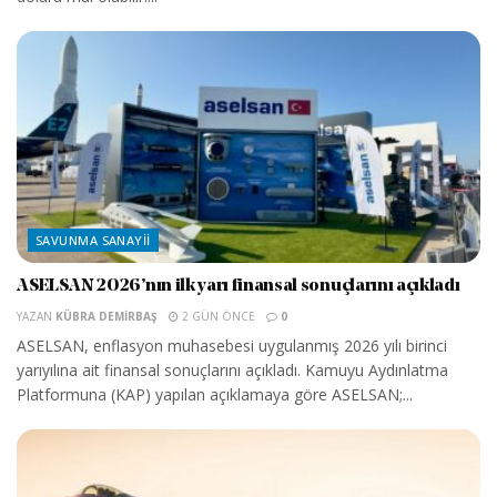
SAVUNMA SANAYII
ASELSAN 2026’nın ilk yarı finansal sonuçlarını açıkladı
YAZAN
KÜBRA DEMIRBAŞ
2 GÜN ÖNCE
0
ASELSAN, enflasyon muhasebesi uygulanmış 2026 yılı birinci
yarıyılına ait finansal sonuçlarını açıkladı. Kamuyu Aydınlatma
Platformuna (KAP) yapılan açıklamaya göre ASELSAN;...