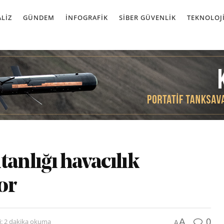
LIZ
GÜNDEM
İNFOGRAFIK
SIBER GÜVENLIK
TEKNOLOJ
nlığı havacılık
or
0
A
: 2 dakika okuma
A