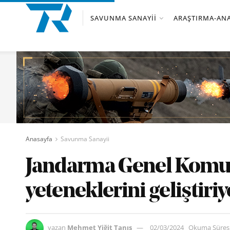
SAVUNMA SANAYII
ARAŞTIRMA-ANA
Anasayfa
Savunma Sanayii
Jandarma Genel Komuta
yeteneklerini geliştiriy
yazan
Mehmet Yiğit Tanış
02/03/2024
Okuma Süresi