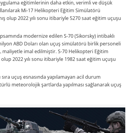
 uygulama eğitimlerinin daha etkin, verimli ve düşük
ullanılarak Mi-17 Helikopteri Eğitim Simülatörü
 olup 2022 yılı sonu itibariyle 5270 saat eğitim uçuşu
samında modernize edilen S-70 (Sikorsky) intibaklı
 milyon ABD Doları olan uçuş simülatörü birlik personeli
L maliyetle imal edilmiştir. S-70 Helikopteri Eğitim
olup 2022 yılı sonu itibariyle 1982 saat eğitim uçuşu
nı sıra uçuş esnasında yapılamayan acil durum
 türlü meteorolojik şartlarda yapılması sağlanarak uçuş