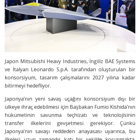
Japon Mitsubishi Heavy Industries, İngiliz BAE Systems
ve İtalyan Leonardo S.p.A. tarafından oluşturulan bir
konsorsiyum, tasarım çalışmalarını 2027 yılına kadar
bitirmeyi hedefliyor.
Japonya’nın yeni savaş uçağını konsorsiyum dışı bir
ülkeye ihraç edebilmesi için Başbakan Fumio Kishida’nın
hükümetinin savunma teçhizatı ve teknolojisinin
transfer ilkelerini gevşetmesi gerekiyor. Çünkü
Japonya’nın savaşı reddeden anayasası uyarınca, bu
ilkeleri uzun zamandır katı bir şekilde korunmakta.