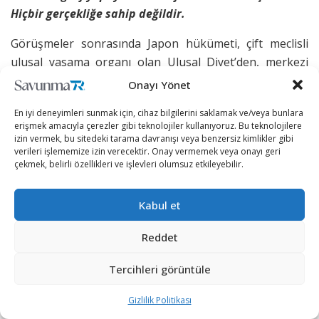
Hiçbir gerçekliğe sahip değildir.
Görüşmeler sonrasında Japon hükümeti, çift meclisli
ulusal yasama organı olan Ulusal Diyet’den, merkezi
İngiltere’de olacak koordinasyon kurumunun kurulması
Onayı Yönet
için onay isteyecek ve kurumun işletilmesi için
En iyi deneyimleri sunmak için, cihaz bilgilerini saklamak ve/veya bunlara
Japonya’nın payına düşecek olan 4 milyar yen (yaklaşık
erişmek amacıyla çerezler gibi teknolojiler kullanıyoruz. Bu teknolojilere
25 milyon Euro) ödeneğin Diyet tarafından güvence
izin vermek, bu sitedeki tarama davranışı veya benzersiz kimlikler gibi
verileri işlememize izin verecektir. Onay vermemek veya onayı geri
altına alınması için çalışmalar yürütecek.
çekmek, belirli özellikleri ve işlevleri olumsuz etkileyebilir.
Benzer bir koordinasyon kurumu İngiltere, Almanya,
İtalya ve İspanya’nın Eurofighter jetini ortaklaşa
Kabul et
geliştirdikleri dönemde de kurulmuştu.
Reddet
Tercihleri görüntüle
Gizlilik Politikası