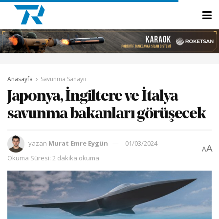
Anasayfa
Savunma Sanayii
Japonya, İngiltere ve İtalya
savunma bakanları görüşecek
yazan
Murat Emre Eygün
01/03/2024
A
A
Okuma Süresi: 2 dakika okuma