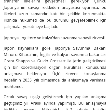
transfer ilkelerini gevşetmesi gerekiyor. Çünkü
Japonya’nın savaşı reddeden anayasası uyarınca, bu
ilkeleri uzun zamandır katı bir şekilde korunmakta.
Kishida hükümeti de bu durumu gevşetebilmek için
çalışmalar yürütmeye başladı.
Japonya, İngiltere ve İtalya’dan savunma sanayii zirvesi!
Japon kaynaklara göre, Japonya Savunma Bakanı
Minoru Kihara’nın, İngiliz ve İtalyan savunma bakanları
Grant Shapps ve Guido Crossett ile jetin geliştirilmesi
için bir koordinasyon organı kurulması konusunda
anlaşması bekleniyor. Üçlü zirvede konuşlanma
hedefinin 2035 yılı olmasında da anlaşmaya varılması
muhtemel.
Ortak savaş uçağı geliştirmek için yapılan anlaşma
geçtiğimiz yıl Aralık ayında yapılmıştı. Bu anlaşmayla
birlikte Japonya, Mitsubishi F-2 jetinin halefini