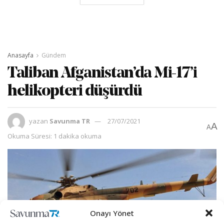
Anasayfa
Gündem
Taliban Afganistan’da Mi-17’i
helikopteri düşürdü
yazan
Savunma TR
27/07/2021
A
A
Okuma Süresi: 1 dakika okuma
Onayı Yönet