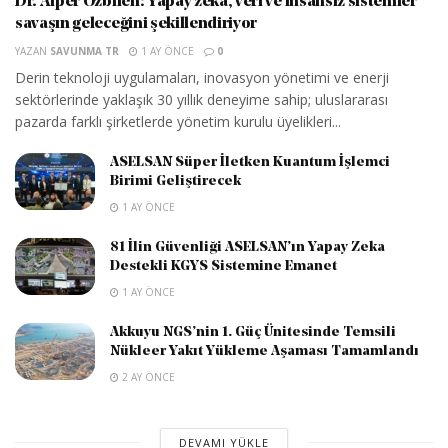
Dr. Alper Özbilen: Yapay zekâ, veri ve insansız sistemler
savaşın geleceğini şekillendiriyor
YAZAN
SAVUNMA TR
1 AY ÖNCE
0
Derin teknoloji uygulamaları, inovasyon yönetimi ve enerji
sektörlerinde yaklaşık 30 yıllık deneyime sahip; uluslararası
pazarda farklı şirketlerde yönetim kurulu üyelikleri...
ASELSAN Süper İletken Kuantum İşlemci
Birimi Geliştirecek
1 AY ÖNCE
81 İlin Güvenliği ASELSAN’ın Yapay Zeka
Destekli KGYS Sistemine Emanet
1 AY ÖNCE
Akkuyu NGS’nin 1. Güç Ünitesinde Temsili
Nükleer Yakıt Yükleme Aşaması Tamamlandı
2 AY ÖNCE
DEVAMI YÜKLE