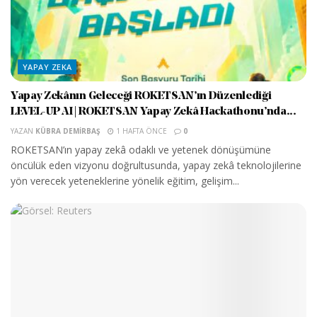
YAPAY ZEKA
Yapay Zekânın Geleceği ROKETSAN’ın Düzenlediği
LEVEL-UP AI | ROKETSAN Yapay Zekâ Hackathonu’nda...
YAZAN
KÜBRA DEMIRBAŞ
1 HAFTA ÖNCE
0
ROKETSAN’ın yapay zekâ odaklı ve yetenek dönüşümüne
öncülük eden vizyonu doğrultusunda, yapay zekâ teknolojilerine
yön verecek yeteneklerine yönelik eğitim, gelişim...