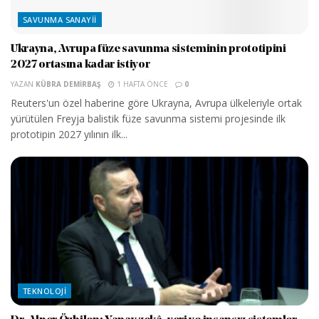
SAVUNMA SANAYII
Ukrayna, Avrupa füze savunma sisteminin prototipini
2027 ortasına kadar istiyor
YAZAN
KÜBRA DEMIRBAŞ
1 HAFTA ÖNCE
0
Reuters'un özel haberine göre Ukrayna, Avrupa ülkeleriyle ortak
yürütülen Freyja balistik füze savunma sistemi projesinde ilk
prototipin 2027 yılının ilk...
TEKNOLOJI