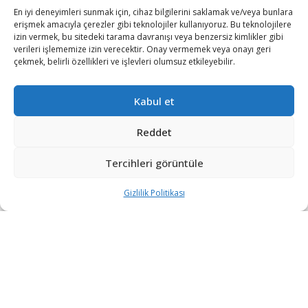
En iyi deneyimleri sunmak için, cihaz bilgilerini saklamak ve/veya bunlara
erişmek amacıyla çerezler gibi teknolojiler kullanıyoruz. Bu teknolojilere
izin vermek, bu sitedeki tarama davranışı veya benzersiz kimlikler gibi
verileri işlememize izin verecektir. Onay vermemek veya onayı geri
çekmek, belirli özellikleri ve işlevleri olumsuz etkileyebilir.
Afganistan’da hükümet güçleri ve Taliban arasında
Kabul et
yaşanan çatışmalar hız kesmeden devam ediyor. Taliban’ın
Reddet
kara gücüne karşı hava unsurları ile direniş göstermeye
çalışan merkezi hükümet, dün gece saatlerinde bu alanda
Tercihleri görüntüle
da bir kayıp yaşadı.
Gizlilik Politikası
Mepa News’in haberine göre, Afganistan’ın güney
kesiminde merkezi hükümet güçlerine ait bir adet
helikopterin Taliban tarafından vurularak düşürüldüğü
bildirildi.
Yerel kaynaklardan ediniler bilgilere göre olay dün gece
saatlerinde, ülkenin güney kesiminde