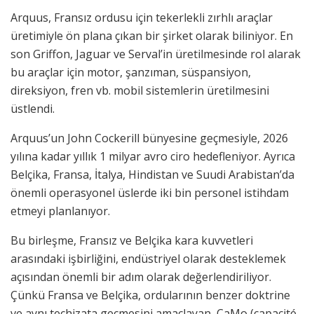
Arquus, Fransız ordusu için tekerlekli zırhlı araçlar
üretimiyle ön plana çıkan bir şirket olarak biliniyor. En
son Griffon, Jaguar ve Serval’in üretilmesinde rol alarak
bu araçlar için motor, şanzıman, süspansiyon,
direksiyon, fren vb. mobil sistemlerin üretilmesini
üstlendi.
Arquus’un John Cockerill bünyesine geçmesiyle, 2026
yılına kadar yıllık 1 milyar avro ciro hedefleniyor. Ayrıca
Belçika, Fransa, İtalya, Hindistan ve Suudi Arabistan’da
önemli operasyonel üslerde iki bin personel istihdam
etmeyi planlanıyor.
Bu birleşme, Fransız ve Belçika kara kuvvetleri
arasındaki işbirliğini, endüstriyel olarak desteklemek
açısından önemli bir adım olarak değerlendiriliyor.
Çünkü Fransa ve Belçika, ordularının benzer doktrine
ve aynı teçhizata geçmesini amaçlayan, CaMo (capacité