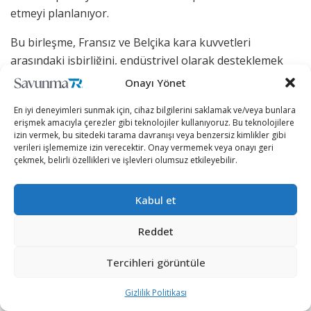
etmeyi planlanıyor.
Bu birleşme, Fransız ve Belçika kara kuvvetleri
arasındaki işbirliğini, endüstriyel olarak desteklemek
açısından önemli bir adım olarak değerlendiriliyor.
Onayı Yönet
Çünkü Fransa ve Belçika, ordularının benzer doktrine
En iyi deneyimleri sunmak için, cihaz bilgilerini saklamak ve/veya bunlara
ve aynı teçhizata geçmesini amaçlayan, CaMo (capacité
erişmek amacıyla çerezler gibi teknolojiler kullanıyoruz. Bu teknolojilere
motorisée) adlı bir savunma ortaklığı anlaşması
izin vermek, bu sitedeki tarama davranışı veya benzersiz kimlikler gibi
verileri işlememize izin verecektir. Onay vermemek veya onayı geri
imzalayarak yeni bir süreç başlattı.
çekmek, belirli özellikleri ve işlevleri olumsuz etkileyebilir.
Kabul et
Reddet
Tercihleri görüntüle
Gizlilik Politikası