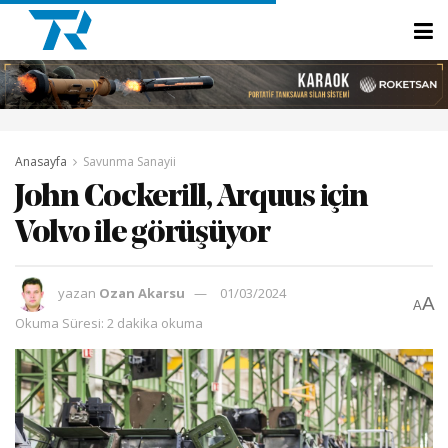
Anasayfa
Savunma Sanayii
John Cockerill, Arquus için
Volvo ile görüşüyor
yazan
Ozan Akarsu
01/03/2024
A
A
Okuma Süresi: 2 dakika okuma