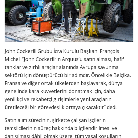
John Cockerill Grubu İcra Kurulu Başkanı François
Michel: ‘’John Cockerill’in Arquus’u satın alması, hafif
tanklar ve zırhlı araçlar alanında Avrupa savunma
sektörü için dönüştürücü bir adımdır. Öncelikle Belçika,
Fransa ve diğer ortak ülkelerden başlayarak, dünya
genelinde kara kuvvetlerini donatmak için, daha
yenilikçi ve rekabetçi girişimlerle yeni araçların
üretileceği bir görevdeşlik ortaya çıkacaktır’’ dedi.
Satın alım sürecinin, şirkette çalışan işçilerin
temsilcilerinin süreç hakkında bilgilendirilmesi ve
danışılması dâhil olmak üzere, tüm yasal koşulların