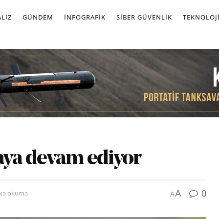
LIZ
GÜNDEM
İNFOGRAFIK
SIBER GÜVENLIK
TEKNOLOJ
ya devam ediyor
0
A
ika okuma
A