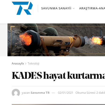
SAVUNMA SANAYII
ARAŞTIRMA-ANA
Anasayfa
Teknoloji
KADES hayat kurtarma
yazan
Savunma TR
02/01/2021
Okuma Süresi: 2 dak