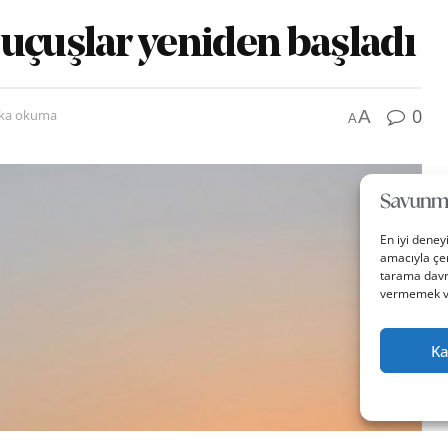
uçuşlar yeniden başladı
0
A
ika okuma
A
En iyi deney
amacıyla çer
tarama davra
vermemek vey
Ka