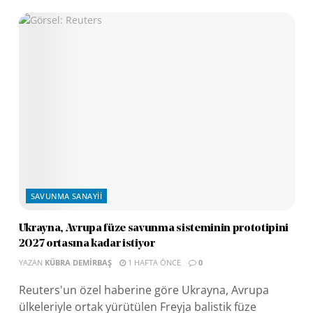
SAVUNMA SANAYII
Ukrayna, Avrupa füze savunma sisteminin prototipini
2027 ortasına kadar istiyor
YAZAN
KÜBRA DEMIRBAŞ
1 HAFTA ÖNCE
0
Reuters'un özel haberine göre Ukrayna, Avrupa
ülkeleriyle ortak yürütülen Freyja balistik füze