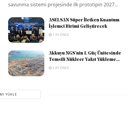
savunma sistemi projesinde ilk prototipin 2027...
ASELSAN Süper İletken Kuantum
İşlemci Birimi Geliştirecek
1 AY ÖNCE
Akkuyu NGS’nin 1. Güç Ünitesinde
Temsili Nükleer Yakıt Yükleme...
2 AY ÖNCE
MI YÜKLE