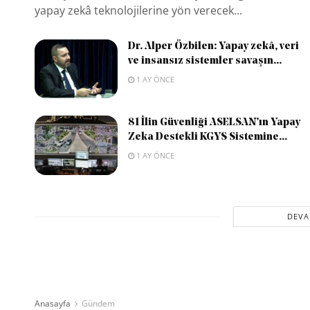
yapay zekâ teknolojilerine yön verecek...
Dr. Alper Özbilen: Yapay zekâ, veri
ve insansız sistemler savaşın...
1 AY ÖNCE
81 İlin Güvenliği ASELSAN’ın Yapay
Zeka Destekli KGYS Sistemine...
1 AY ÖNCE
DEVA
Anasayfa
Gündem