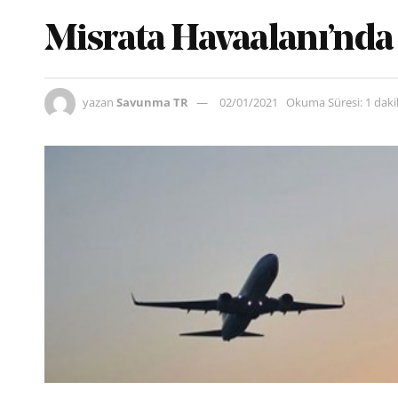
Misrata Havaalanı’nda 
yazan
Savunma TR
02/01/2021
Okuma Süresi: 1 dak