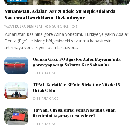
Yunanistan, Adalar Denizi’ndeki Stratejik Adalarda
Savunma Hazırlıklarını Hızlandırıyor
YAZAN
KÜBRA DEMIRBAŞ
6 GÜN ÖNCE
0
Yunanistan basınına göre Atina yönetimi, Türkiye'ye yakın Adalar
Denizi (Ege) ile Meriç bölgesindeki savunma kapasitesini
artırmaya yönelik yeni adımlar atıyor....
Osman Gazi, 30 Ağustos Zafer Bayramı’nda
görev yapacağı Sakarya Gaz Sahası’na...
1 HAFTA ÖNCE
TPAO, Kerkük’te BP’nin Şirketine Yüzde 15
Ortak Oldu
1 HAFTA ÖNCE
Tayvan, Çin saldırısı senaryosunda silah
üretimini taşımayı test edecek
1 HAFTA ÖNCE