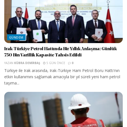
GÜNDEM
Irak-Türkiye Petrol Hattında Bir Yıllık Anlaşma: Günlük
750 Bin Varillik Kapasite Tahsis Edildi
YAZAN
KÜBRA DEMIRBAŞ
5 GÜN ÖNCE
0
Türkiye ile Irak arasında, Irak-Türkiye Ham Petrol Boru Hattı'nın
etkin kullanımını sağlamak amacıyla bir yıl süreli yeni ham petrol
taşıma...