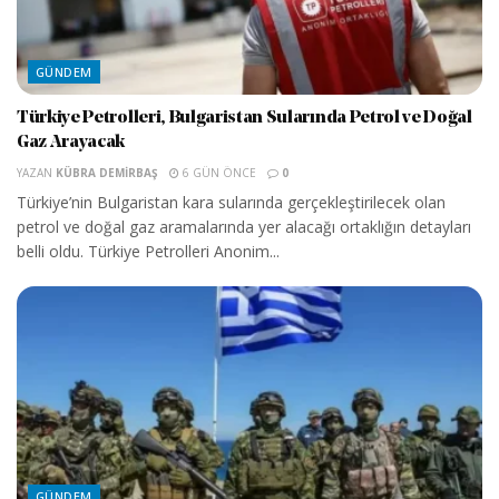
GÜNDEM
Türkiye Petrolleri, Bulgaristan Sularında Petrol ve Doğal
Gaz Arayacak
YAZAN
KÜBRA DEMIRBAŞ
6 GÜN ÖNCE
0
Türkiye’nin Bulgaristan kara sularında gerçekleştirilecek olan
petrol ve doğal gaz aramalarında yer alacağı ortaklığın detayları
belli oldu. Türkiye Petrolleri Anonim...
GÜNDEM