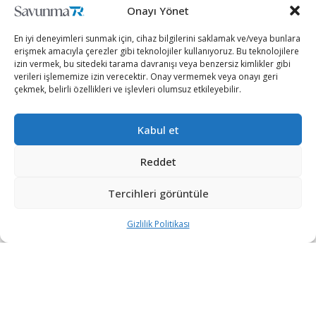
Onayı Yönet
En iyi deneyimleri sunmak için, cihaz bilgilerini saklamak ve/veya bunlara
erişmek amacıyla çerezler gibi teknolojiler kullanıyoruz. Bu teknolojilere
izin vermek, bu sitedeki tarama davranışı veya benzersiz kimlikler gibi
verileri işlememize izin verecektir. Onay vermemek veya onayı geri
çekmek, belirli özellikleri ve işlevleri olumsuz etkileyebilir.
Kabul et
Belarus Savunma Bakanlığından yapılan yazılı açıklamaya
göre, Polonya sınırına yakın 38. Hava İndirme Tugayının
Reddet
Brest Poligonunda gerçekleştirilecek tatbikat 10
Tercihleri görüntüle
Eylül’de Rusya ve Sırbistan ordusu özel kuvvetlerinin
katılımıyla başlayacak.
Gizlilik Politikası
Tatbikat esnasında çok uluslu bir taktik grubu oluşturulacak
ve birlikler, terörizmle mücadele görevinin yerine
getirilmesi için ortak eylemler gerçekleştirecek.
Tatbikat 15 Eylül’de sona erecek.