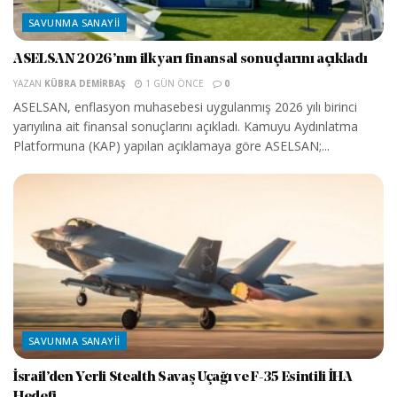
SAVUNMA SANAYII
ASELSAN 2026’nın ilk yarı finansal sonuçlarını açıkladı
YAZAN
KÜBRA DEMIRBAŞ
1 GÜN ÖNCE
0
ASELSAN, enflasyon muhasebesi uygulanmış 2026 yılı birinci
yarıyılına ait finansal sonuçlarını açıkladı. Kamuyu Aydınlatma
Platformuna (KAP) yapılan açıklamaya göre ASELSAN;...
SAVUNMA SANAYII
İsrail’den Yerli Stealth Savaş Uçağı ve F-35 Esintili İHA
Hedefi