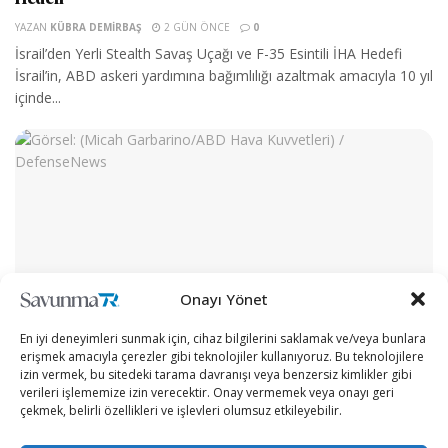
YAZAN
KÜBRA DEMIRBAŞ
2 GÜN ÖNCE
0
İsrail’den Yerli Stealth Savaş Uçağı ve F-35 Esintili İHA Hedefi
İsrail’in, ABD askeri yardımına bağımlılığı azaltmak amacıyla 10 yıl
içinde...
Onayı Yönet
SAVUNMA SANAYII
En iyi deneyimleri sunmak için, cihaz bilgilerini saklamak ve/veya bunlara
erişmek amacıyla çerezler gibi teknolojiler kullanıyoruz. Bu teknolojilere
ABD Hava Kuvvetleri savaş uçağı motorlarında yeni
izin vermek, bu sitedeki tarama davranışı veya benzersiz kimlikler gibi
tedarikçi arayışına yöneldi
verileri işlememize izin verecektir. Onay vermemek veya onayı geri
YAZAN
KÜBRA DEMIRBAŞ
2 GÜN ÖNCE
0
çekmek, belirli özellikleri ve işlevleri olumsuz etkileyebilir.
ABD Hava Kuvvetleri, savaş uçağı motorlarının üretiminde uzun