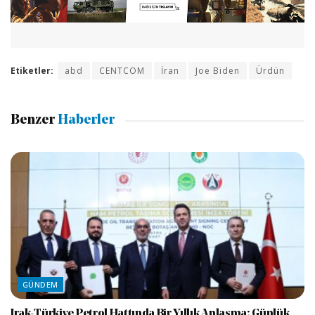
Etiketler:
abd
CENTCOM
İran
Joe Biden
Ürdün
Benzer
Haberler
GÜNDEM
Irak-Türkiye Petrol Hattında Bir Yıllık Anlaşma: Günlük