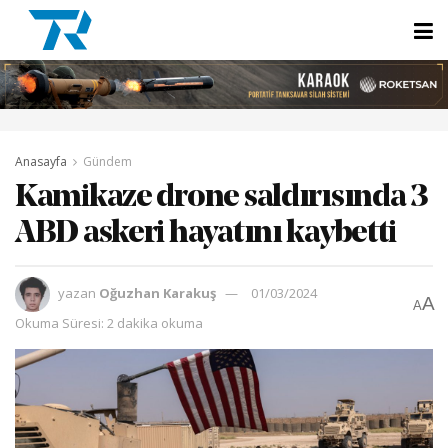
Anasayfa
Gündem
Kamikaze drone saldırısında 3
ABD askeri hayatını kaybetti
yazan
Oğuzhan Karakuş
01/03/2024
A
A
Okuma Süresi: 2 dakika okuma