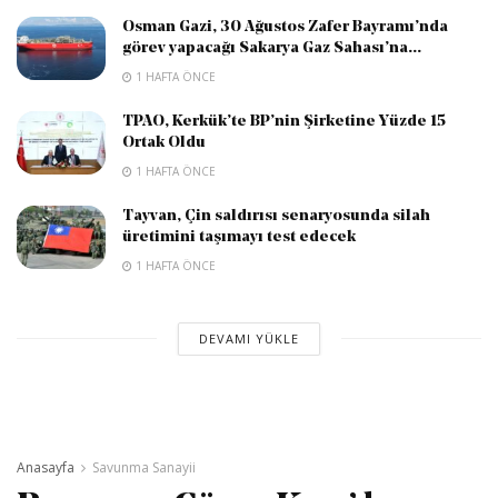
Osman Gazi, 30 Ağustos Zafer Bayramı’nda
görev yapacağı Sakarya Gaz Sahası’na...
1 HAFTA ÖNCE
TPAO, Kerkük’te BP’nin Şirketine Yüzde 15
Ortak Oldu
1 HAFTA ÖNCE
Tayvan, Çin saldırısı senaryosunda silah
üretimini taşımayı test edecek
1 HAFTA ÖNCE
DEVAMI YÜKLE
Anasayfa
Savunma Sanayii