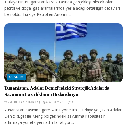
Türkiye’nin Bulgaristan kara sularında gerçekleştirilecek olan
petrol ve doğal gaz aramalarında yer alacağı ortaklığın detayları
belli oldu. Türkiye Petrolleri Anonim...
GÜNDEM
Yunanistan, Adalar Denizi’ndeki Stratejik Adalarda
Savunma Hazırlıklarını Hızlandırıyor
YAZAN
KÜBRA DEMIRBAŞ
6 GÜN ÖNCE
0
Yunanistan basınına göre Atina yönetimi, Türkiye'ye yakın Adalar
Denizi (Ege) ile Meriç bölgesindeki savunma kapasitesini
artırmaya yönelik yeni adımlar atıyor....