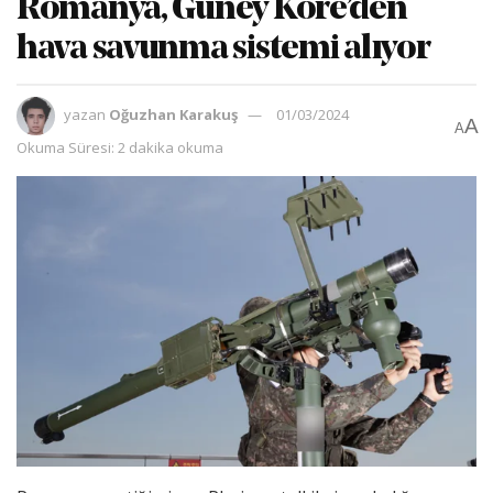
Romanya, Güney Kore’den
hava savunma sistemi alıyor
yazan
Oğuzhan Karakuş
01/03/2024
A
A
Okuma Süresi: 2 dakika okuma