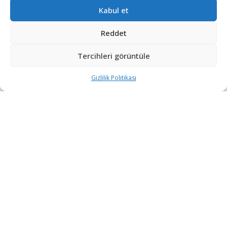
süredir devam eden sorunlara karşı yeni bir tedarik modeli
Kabul et
geliştirmeyi planlıyor. Yayımlanan...
Reddet
Rusya’nın Starlink rakibi Ukrayna üzerinde
düzenli kapsama sağlamaya başladı
Tercihleri görüntüle
2 GÜN ÖNCE
Gizlilik Politikası
Rheinmetall, Yeni Nesil GMF140 Fırkateynini
Tanıttı
3 GÜN ÖNCE
Yunanistan’da F-35 hazırlıkları hızlandı:
Andravida Üssü baştan sona yenilenecek
5 GÜN ÖNCE
DEVAMI YÜKLE