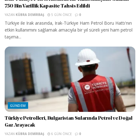
750 Bin Varillik Kapasite Tahsis Edildi
YAZAN
KÜBRA DEMIRBAŞ
5 GÜN ÖNCE
0
Türkiye ile Irak arasında, Irak-Türkiye Ham Petrol Boru Hattı'nın
etkin kullanımını sağlamak amacıyla bir yıl süreli yeni ham petrol
taşıma...
GÜNDEM
Türkiye Petrolleri, Bulgaristan Sularında Petrol ve Doğal
Gaz Arayacak
YAZAN
KÜBRA DEMIRBAŞ
6 GÜN ÖNCE
0